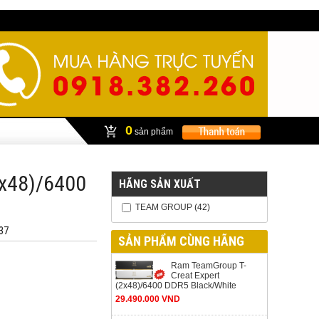
0
sản phẩm
2x48)/6400
HÃNG SẢN XUẤT
TEAM GROUP
(42)
37
SẢN PHẨM CÙNG HÃNG
Ram TeamGroup T-
Creat Expert
(2x48)/6400 DDR5 Black/White
29.490.000 VND