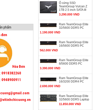
Ổ cứng SSD
TeamGroup Vulcan Z
1TB 2.5 inch SATA III
3.290.000 VND
Ram TeamGroup Elite
sản phẩm
32/5600 DDR5 PC
1.190.000 VND
a đơn
Ram TeamGroup Elite
16/5600 DDR5 PC
562.000 VND
Ram TeamGroup Elite
8/5600 DDR5 PC
Hóa Đơn
3.390.000 VND
:
0918382260
Ram TeamGroup Elite
:
0948900911
16/3200 DDR4 PC
2.690.000 VND
icuong@gmail.com
Ram TeamGroup Elite
@vitinhchicuong.vn
32/5600 DDR5 Laptop
11.850.000 VND