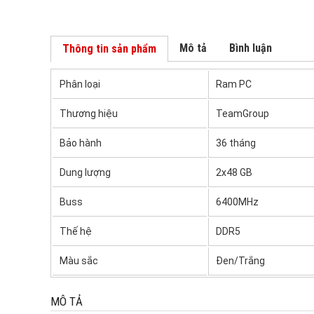
Mô tả
Bình luận
Thông tin sản phẩm
Phân loại
Ram PC
Thương hiệu
TeamGroup
Bảo hành
36 tháng
Dung lượng
2x48 GB
Buss
6400MHz
Thế hệ
DDR5
Màu sắc
Đen/Trắng
MÔ TẢ