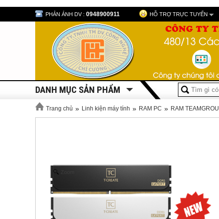
0948900911
PHẢN ÁNH DV :
HỖ TRỢ TRỰC TUYẾN
DANH MỤC SẢN PHẨM
»
»
»
Trang chủ
Linh kiện máy tính
RAM PC
RAM TEAMGROU
Zoom