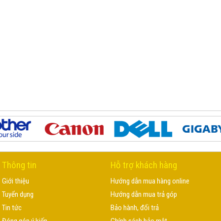
Thông tin
Hỗ trợ khách hàng
Giới thiệu
Hướng dẫn mua hàng online
Tuyển dụng
Hướng dẫn mua trả góp
Tin tức
Bảo hành, đổi trả