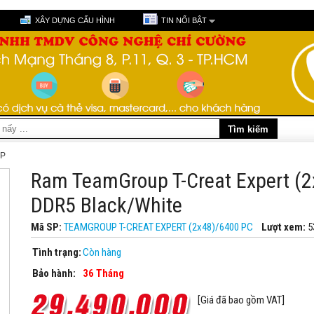
XÂY DỰNG CẤU HÌNH
TIN NỔI BẬT
P
Ram TeamGroup T-Creat Expert (
DDR5 Black/White
Mã SP:
TEAMGROUP T-CREAT EXPERT (2x48)/6400 PC
Lượt xem:
5
Tình trạng:
Còn hàng
Bảo hành:
36 Tháng
[Giá đã bao gồm VAT]