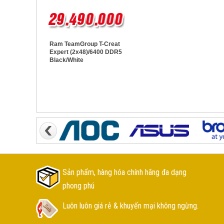
Ram TeamGroup T-Creat
Expert (2x48)/6400 DDR5
Black/White
Sản phẩm, hàng hóa chính hãng đa dạng
phong phú
Luôn luôn giá rẻ & khuyến mại không ngừng.