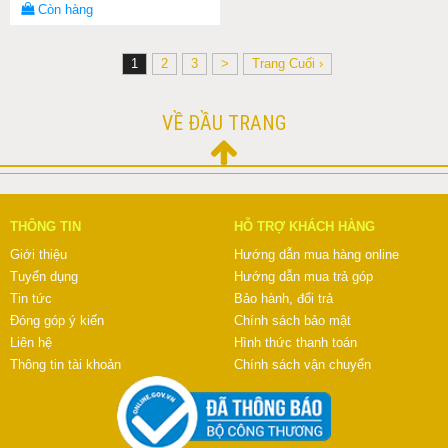
Còn hàng
1
2
3
>
Trang Cuối ›
VỀ ĐẦU TRANG
THÔNG TIN
HỖ TRỢ KHÁCH HÀNG
Giới thiệu
Hướng dẫn mua hàng online
Tuyển dụng
Hướng dẫn mua trả góp
Tin tức
Bảo hành, đổi trả
Đóng góp ý kiến
Chính sách bảo mật
Liên hệ
Hình thức thanh toán
Thông tin tài khoản
Chính sách vận chuyển