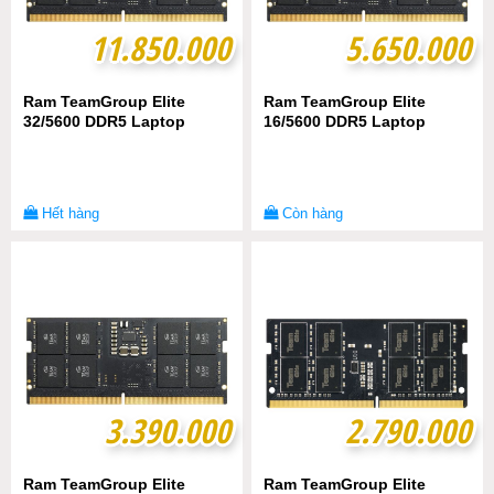
11.850.000
11.850.000
5.650.000
5.650.000
Ram TeamGroup Elite
Ram TeamGroup Elite
32/5600 DDR5 Laptop
16/5600 DDR5 Laptop
Hết hàng
Còn hàng
3.390.000
3.390.000
2.790.000
2.790.000
Ram TeamGroup Elite
Ram TeamGroup Elite