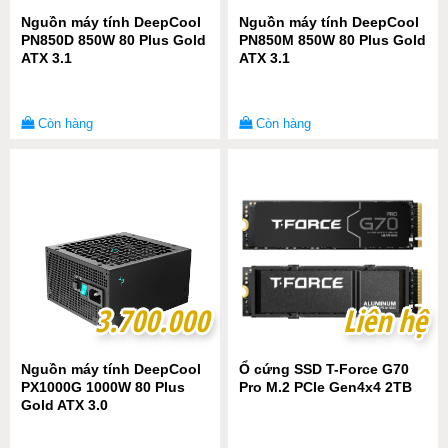
Nguồn máy tính DeepCool
Nguồn máy tính DeepCool
PN850D 850W 80 Plus Gold
PN850M 850W 80 Plus Gold
ATX 3.1
ATX 3.1
Còn hàng
Còn hàng
3.700.000
3.700.000
Liên hệ
Liên hệ
Nguồn máy tính DeepCool
Ổ cứng SSD T-Force G70
PX1000G 1000W 80 Plus
Pro M.2 PCIe Gen4x4 2TB
Gold ATX 3.0