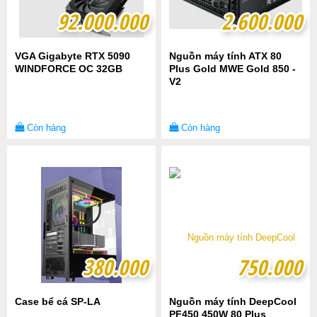
92.000.000
92.000.000
2.600.000
2.600.000
VGA Gigabyte RTX 5090
Nguồn máy tính ATX 80
WINDFORCE OC 32GB
Plus Gold MWE Gold 850 -
V2
Còn hàng
Còn hàng
380.000
380.000
750.000
750.000
Case bể cá SP-LA
Nguồn máy tính DeepCool
PF450 450W 80 Plus