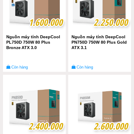
1.600.000
1.600.000
2.250.000
2.250.000
Nguồn máy tính DeepCool
Nguồn máy tính DeepCool
PL750D 750W 80 Plus
PN750D 750W 80 Plus Gold
Bronze ATX 3.0
ATX 3.1
Còn hàng
Còn hàng
2.400.000
2.400.000
2.600.000
2.600.000