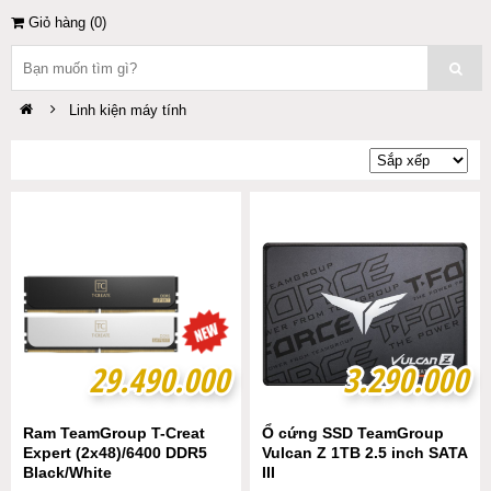
Giỏ hàng (
0
)
Linh kiện máy tính
29.490.000
29.490.000
3.290.000
3.290.000
Ram TeamGroup T-Creat
Ổ cứng SSD TeamGroup
Expert (2x48)/6400 DDR5
Vulcan Z 1TB 2.5 inch SATA
Black/White
III