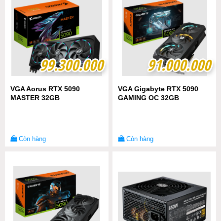
99.300.000
99.300.000
91.000.000
91.000.000
VGA Aorus RTX 5090
VGA Gigabyte RTX 5090
MASTER 32GB
GAMING OC 32GB
Còn hàng
Còn hàng