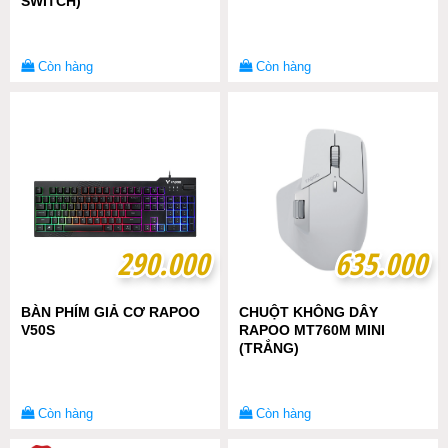
SWITCH)
Còn hàng
Còn hàng
290.000
290.000
635.000
635.000
BÀN PHÍM GIẢ CƠ RAPOO
CHUỘT KHÔNG DÂY
V50S
RAPOO MT760M MINI
(TRẮNG)
Còn hàng
Còn hàng