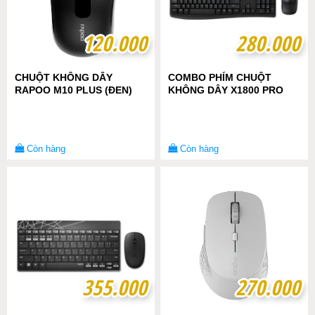
120.000
120.000
280.000
280.000
CHUỘT KHÔNG DÂY
COMBO PHÍM CHUỘT
RAPOO M10 PLUS (ĐEN)
KHÔNG DÂY X1800 PRO
Còn hàng
Còn hàng
355.000
355.000
270.000
270.000