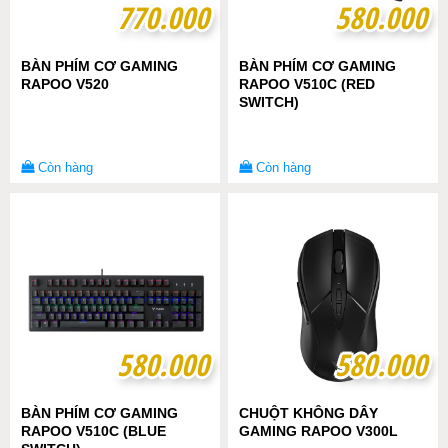
770.000
770.000
580.000
580.000
BÀN PHÍM CƠ GAMING
BÀN PHÍM CƠ GAMING
RAPOO V520
RAPOO V510C (RED
SWITCH)
Còn hàng
Còn hàng
580.000
580.000
580.000
580.000
BÀN PHÍM CƠ GAMING
CHUỘT KHÔNG DÂY
RAPOO V510C (BLUE
GAMING RAPOO V300L