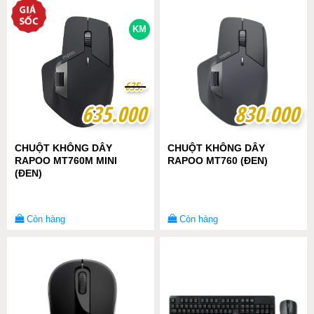
KM
6
6
3
3
5
5
.-
.-
635.000
635.000
830.000
830.000
CHUỘT KHÔNG DÂY
CHUỘT KHÔNG DÂY
RAPOO MT760M MINI
RAPOO MT760 (ĐEN)
(ĐEN)
Còn hàng
Còn hàng