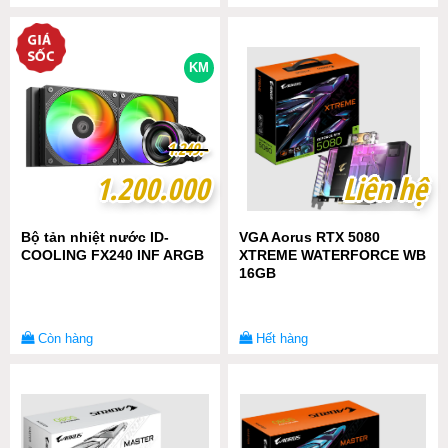
KM
1
1
.
.
2
2
4
4
9
9
.-
.-
1.200.000
1.200.000
Liên hệ
Liên hệ
Bộ tản nhiệt nước ID-
VGA Aorus RTX 5080
COOLING FX240 INF ARGB
XTREME WATERFORCE WB
16GB
Còn hàng
Hết hàng