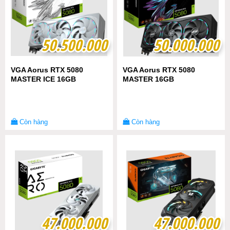
50.500.000
50.500.000
50.000.000
50.000.000
VGA Aorus RTX 5080
VGA Aorus RTX 5080
MASTER ICE 16GB
MASTER 16GB
Còn hàng
Còn hàng
47.000.000
47.000.000
47.000.000
47.000.000