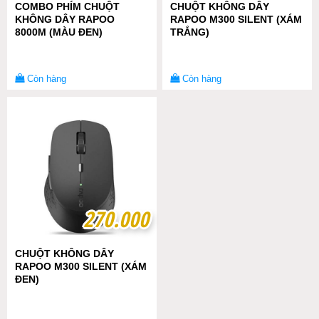
COMBO PHÍM CHUỘT
CHUỘT KHÔNG DÂY
KHÔNG DÂY RAPOO
RAPOO M300 SILENT (XÁM
8000M (MÀU ĐEN)
TRẮNG)
Còn hàng
Còn hàng
270.000
270.000
CHUỘT KHÔNG DÂY
RAPOO M300 SILENT (XÁM
ĐEN)