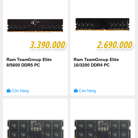
3.390.000
3.390.000
2.690.000
2.690.000
Ram TeamGroup Elite
Ram TeamGroup Elite
8/5600 DDR5 PC
16/3200 DDR4 PC
Còn hàng
Còn hàng