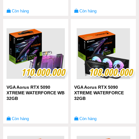
Còn hàng
Còn hàng
110.000.000
110.000.000
108.000.000
108.000.000
VGA Aorus RTX 5090
VGA Aorus RTX 5090
XTREME WATERFORCE WB
XTREME WATERFORCE
32GB
32GB
Còn hàng
Còn hàng