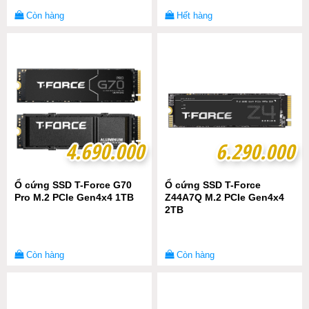
Còn hàng
Hết hàng
4.690.000
4.690.000
6.290.000
6.290.000
Ổ cứng SSD T-Force G70
Ổ cứng SSD T-Force
Pro M.2 PCIe Gen4x4 1TB
Z44A7Q M.2 PCIe Gen4x4
2TB
Còn hàng
Còn hàng