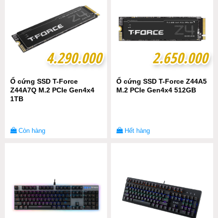
4.290.000
4.290.000
2.650.000
2.650.000
Ổ cứng SSD T-Force
Ổ cứng SSD T-Force Z44A5
Z44A7Q M.2 PCIe Gen4x4
M.2 PCIe Gen4x4 512GB
1TB
Còn hàng
Hết hàng