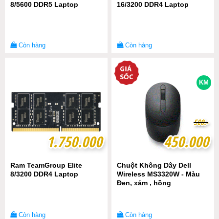
8/5600 DDR5 Laptop
16/3200 DDR4 Laptop
Còn hàng
Còn hàng
KM
5
5
0
0
0
0
.-
.-
1.750.000
1.750.000
450.000
450.000
Ram TeamGroup Elite
Chuột Không Dây Dell
8/3200 DDR4 Laptop
Wireless MS3320W - Màu
Đen, xám , hồng
Còn hàng
Còn hàng