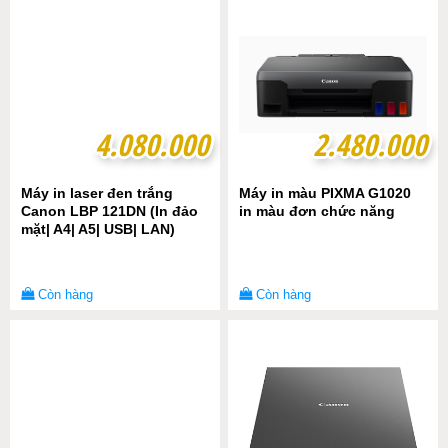
4.080.000
4.080.000
2.480.000
2.480.000
Máy in laser đen trắng
Máy in màu PIXMA G1020
Canon LBP 121DN (In đảo
in màu đơn chức năng
mặt| A4| A5| USB| LAN)
Còn hàng
Còn hàng