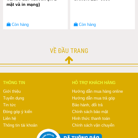
mặt và in mạng)
Còn hàng
Còn hàng
VỀ ĐẦU TRANG
THÔNG TIN
HỖ TRỢ KHÁCH HÀNG
Giới thiệu
Hướng dẫn mua hàng online
Tuyển dụng
Hướng dẫn mua trả góp
Tin tức
Bảo hành, đổi trả
Đóng góp ý kiến
Chính sách bảo mật
Liên hệ
Hình thức thanh toán
Thông tin tài khoản
Chính sách vận chuyển