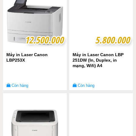
12.500.000
12.500.000
5.800.000
5.800.000
Máy in Laser Canon
Máy in Laser Canon LBP
LBP253X
251DW (In, Duplex, in
mạng, Wifi) A4
Còn hàng
Còn hàng