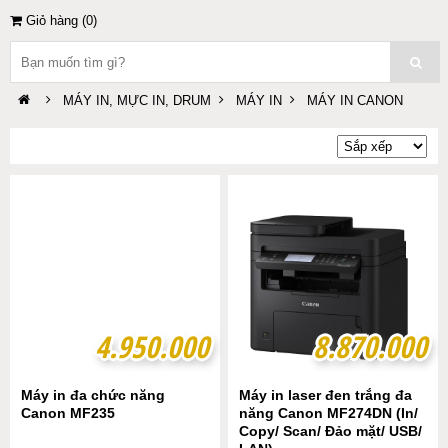
Giỏ hàng (
0
)
MÁY IN, MỰC IN, DRUM
MÁY IN
MÁY IN CANON
4.950.000
4.950.000
8.870.000
8.870.000
Máy in đa chức năng
Máy in laser đen trắng đa
Canon MF235
năng Canon MF274DN (In/
Copy/ Scan/ Đảo mặt/ USB/