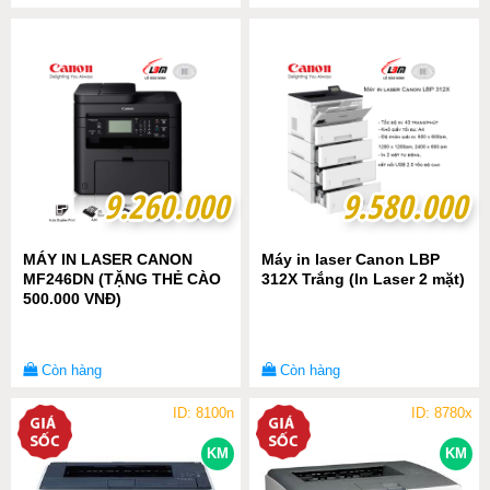
9.260.000
9.260.000
9.580.000
9.580.000
MÁY IN LASER CANON
Máy in laser Canon LBP
MF246DN (TẶNG THẺ CÀO
312X Trắng (In Laser 2 mặt)
500.000 VNĐ)
Còn hàng
Còn hàng
ID: 8100n
ID: 8780x
KM
KM