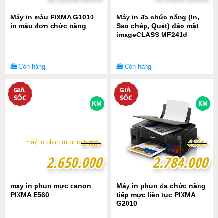
Máy in màu PIXMA G1010
Máy in đa chức năng (In,
in màu đơn chức năng
Sao chép, Quét) đảo mặt
imageCLASS MF241d
Còn hàng
Còn hàng
KM
KM
3
3
.
.
1
1
0
0
0
0
.-
.-
4
4
.
.
2
2
9
9
0
0
.-
.-
2.650.000
2.650.000
2.784.000
2.784.000
máy in phun mực canon
Máy in phun đa chức năng
PIXMA E560
tiếp mực liên tục PIXMA
G2010