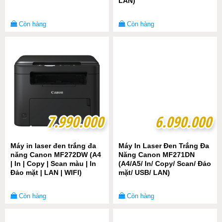
LAN)
Còn hàng
Còn hàng
7.990.000
7.990.000
6.090.000
6.090.000
Máy in laser đen trắng đa
Máy In Laser Đen Trắng Đa
năng Canon MF272DW (A4
Năng Canon MF271DN
| In | Copy | Scan màu | In
(A4/A5/ In/ Copy/ Scan/ Đảo
Đảo mặt | LAN | WIFI)
mặt/ USB/ LAN)
Còn hàng
Còn hàng