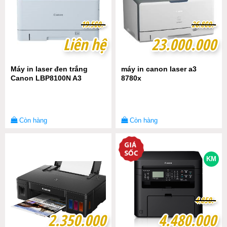
1
1
9
9
.
.
5
5
0
0
0
0
.-
.-
2
2
6
6
.
.
8
8
0
0
0
0
.-
.-
Liên hệ
Liên hệ
23.000.000
23.000.000
Máy in laser đen trắng
máy in canon laser a3
Canon LBP8100N A3
8780x
Còn hàng
Còn hàng
KM
4
4
.
.
8
8
5
5
0
0
.-
.-
2.350.000
2.350.000
4.480.000
4.480.000