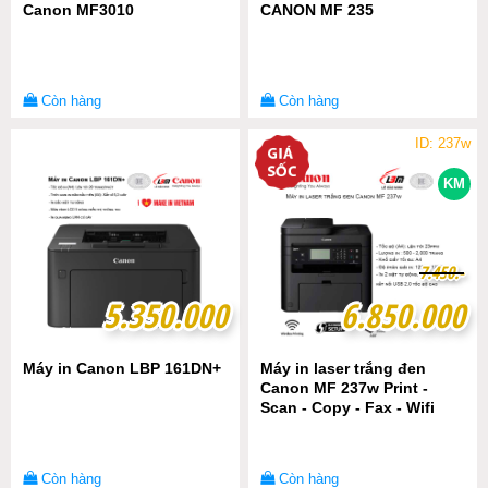
Canon MF3010
CANON MF 235
Còn hàng
Còn hàng
ID: 237w
KM
7
7
.
.
4
4
5
5
0
0
.-
.-
5.350.000
5.350.000
6.850.000
6.850.000
Máy in Canon LBP 161DN+
Máy in laser trắng đen
Canon MF 237w Print -
Scan - Copy - Fax - Wifi
Còn hàng
Còn hàng