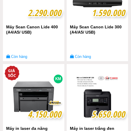
2.290.000
2.290.000
1.590.000
1.590.000
Máy Scan Canon Lide 400
Máy Scan Canon Lide 300
(A4/A5/ USB)
(A4/A5/ USB)
Còn hàng
Còn hàng
KM
4
4
.
.
2
2
3
3
0
0
.-
.-
4.150.000
4.150.000
5.650.000
5.650.000
Máy in laser đa năng
Máy in laser trắng đen