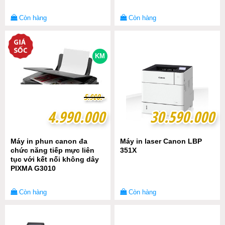
Còn hàng
Còn hàng
KM
5
5
.
.
9
9
0
0
0
0
.-
.-
4.990.000
4.990.000
30.590.000
30.590.000
Máy in phun canon đa
Máy in laser Canon LBP
chức năng tiếp mực liên
351X
tục với kết nối không dây
PIXMA G3010
Còn hàng
Còn hàng