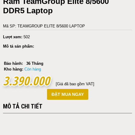
Ram TeamGroup Elite 8/5600
DDR5 Laptop
Mã SP: TEAMGROUP ELITE 8/5600 LAPTOP
Lượt xem:
502
Mô tả sản phẩm:
Bảo hành:
36 Tháng
Kho hàng:
Còn hàng
3.390.000
3.390.000
[Giá đã bao gồm VAT]
ĐẶT MUA NGAY
MÔ TẢ CHI TIẾT