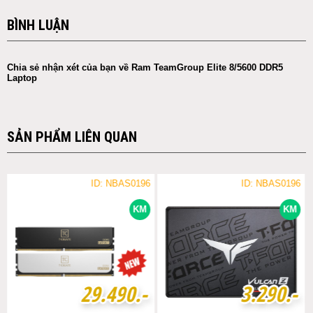
BÌNH LUẬN
Chia sẻ nhận xét của bạn về Ram TeamGroup Elite 8/5600 DDR5
Laptop
SẢN PHẨM LIÊN QUAN
ID: NBAS0196
ID: NBAS0196
KM
KM
2
2
9
9
.
.
4
4
9
9
0
0
.-
.-
3
3
.
.
2
2
9
9
0
0
.-
.-