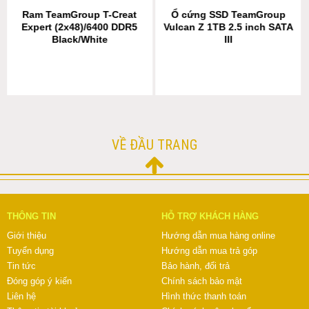
Ram TeamGroup T-Creat
Ổ cứng SSD TeamGroup
Expert (2x48)/6400 DDR5
Vulcan Z 1TB 2.5 inch SATA
Black/White
III
VỀ ĐẦU TRANG
THÔNG TIN
HỖ TRỢ KHÁCH HÀNG
Giới thiệu
Hướng dẫn mua hàng online
Tuyển dụng
Hướng dẫn mua trả góp
Tin tức
Bảo hành, đổi trả
Đóng góp ý kiến
Chính sách bảo mật
Liên hệ
Hình thức thanh toán