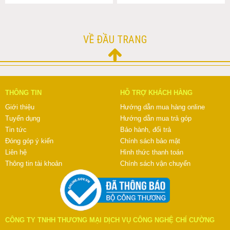
VỀ ĐẦU TRANG
THÔNG TIN
HỖ TRỢ KHÁCH HÀNG
Giới thiệu
Hướng dẫn mua hàng online
Tuyển dụng
Hướng dẫn mua trả góp
Tin tức
Bảo hành, đổi trả
Đóng góp ý kiến
Chính sách bảo mật
Liên hệ
Hình thức thanh toán
Thông tin tài khoản
Chính sách vận chuyển
CÔNG TY TNHH THƯƠNG MẠI DỊCH VỤ CÔNG NGHỆ CHÍ CƯỜNG