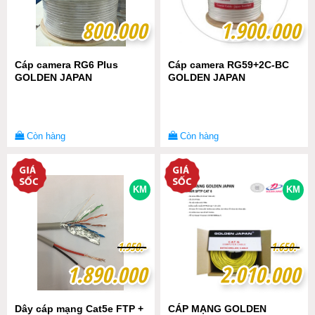
800.000
800.000
1.900.000
1.900.000
Cáp camera RG6 Plus
Cáp camera RG59+2C-BC
GOLDEN JAPAN
GOLDEN JAPAN
Còn hàng
Còn hàng
KM
KM
1
1
.
.
9
9
5
5
0
0
.-
.-
1
1
.
.
6
6
5
5
0
0
.-
.-
1.890.000
1.890.000
2.010.000
2.010.000
Dây cáp mạng Cat5e FTP +
CÁP MẠNG GOLDEN