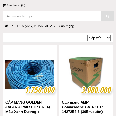
Giỏ hàng (
0
)
TB MẠNG, PHẦN MỀM
Cáp mạng
1.750.000
1.750.000
3.080.000
3.080.000
CÁP MẠNG GOLDEN
Cáp mạng AMP
JAPAN 4 PAIR FTP CAT 6(
Commscope CAT6 UTP
Màu Xanh Dương )
1427254-6 (305m/cuộn)