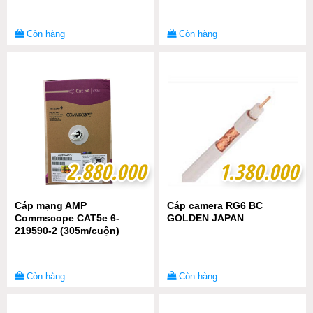
Còn hàng
Còn hàng
2.880.000
2.880.000
1.380.000
1.380.000
Cáp mạng AMP
Cáp camera RG6 BC
Commscope CAT5e 6-
GOLDEN JAPAN
219590-2 (305m/cuộn)
Còn hàng
Còn hàng