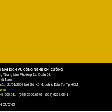
 MẠI DỊCH VỤ CÔNG NGHỆ CHÍ CƯỜNG
ng Tháng tám Phường 11, Quận 03,
Việt Nam
ấp: 21/01/2008 bởi Sở Kế Hoạch & Đầu Tư Tp.HCM
g.vn
48.900.911 - (028) 3990.6679 - (028) 6272.0841
̀NH CƯỜNG