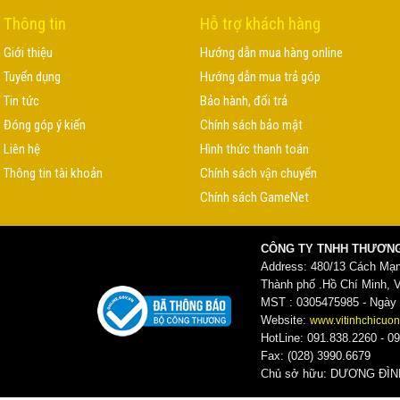
Thông tin
Hỗ trợ khách hàng
Giới thiệu
Hướng dẫn mua hàng online
Tuyển dụng
Hướng dẫn mua trả góp
Tin tức
Bảo hành, đổi trả
Đóng góp ý kiến
Chính sách bảo mật
Liên hệ
Hình thức thanh toán
Thông tin tài khoản
Chính sách vận chuyển
Chính sách GameNet
CÔNG TY TNHH THƯƠNG
Address: 480/13 Cách Mạ
Thành phố .Hồ Chí Minh, 
MST : 0305475985 - Ngày c
Website:
www.vitinhchicuon
HotLine: 091.838.2260 - 09
Fax: (028) 3990.6679
Chủ sở hữu: DƯƠNG ĐI