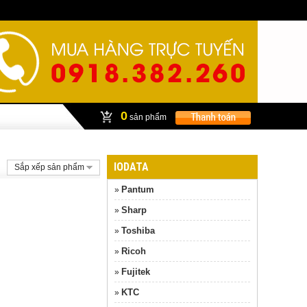
0
sản phẩm
IODATA
Sắp xếp sản phẩm
Pantum
»
Sharp
»
Toshiba
»
Ricoh
»
Fujitek
»
KTC
»