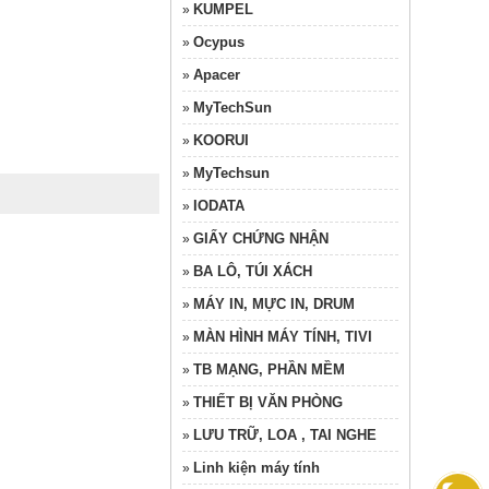
KUMPEL
»
Ocypus
»
Apacer
»
MyTechSun
»
KOORUI
»
MyTechsun
»
IODATA
»
GIẤY CHỨNG NHẬN
»
BA LÔ, TÚI XÁCH
»
MÁY IN, MỰC IN, DRUM
»
MÀN HÌNH MÁY TÍNH, TIVI
»
TB MẠNG, PHẦN MỀM
»
THIẾT BỊ VĂN PHÒNG
»
LƯU TRỮ, LOA , TAI NGHE
»
Linh kiện máy tính
»