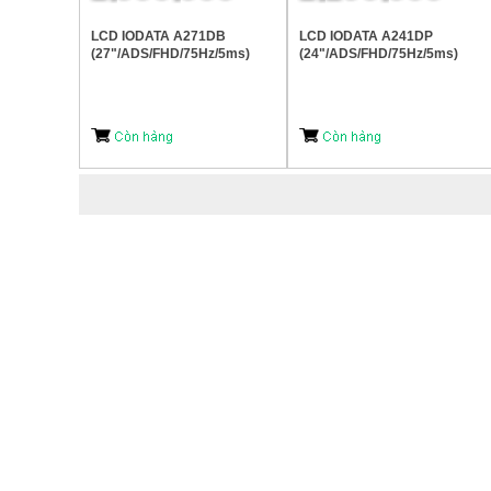
LCD IODATA A271DB
LCD IODATA A241DP
(27"/ADS/FHD/75Hz/5ms)
(24"/ADS/FHD/75Hz/5ms)