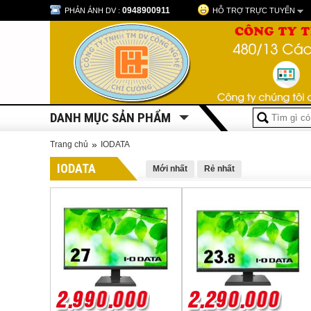
0948900911
PHẢN ÁNH DV :
HỖ TRỢ TRỰC TUYẾN
DANH MỤC SẢN PHẨM
»
Trang chủ
IODATA
IODATA
Mới nhất
Rẻ nhất