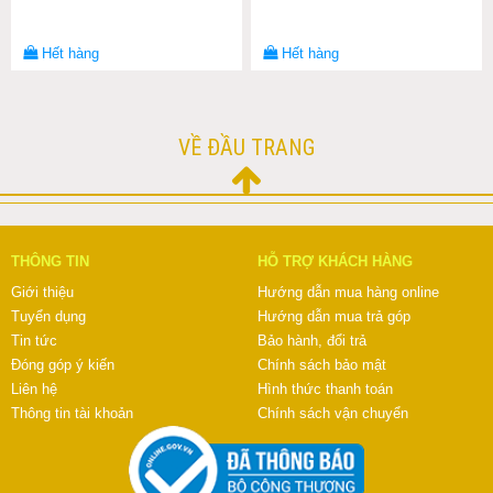
Hết hàng
Hết hàng
VỀ ĐẦU TRANG
THÔNG TIN
HỖ TRỢ KHÁCH HÀNG
Giới thiệu
Hướng dẫn mua hàng online
Tuyển dụng
Hướng dẫn mua trả góp
Tin tức
Bảo hành, đổi trả
Đóng góp ý kiến
Chính sách bảo mật
Liên hệ
Hình thức thanh toán
Thông tin tài khoản
Chính sách vận chuyển