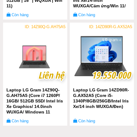
512GB | 16" | WQXGA | Win
Iris Xe/14-inch
11)
WUXGA/Cảm ứng/Win 11/
Đen)
Còn hàng
Còn hàng
ID: 14Z90Q-G.AH75A5
ID: 14ZD90R-G.AX52A5
Liên hệ
Liên hệ
19.550.000
19.550.000
Laptop LG Gram 14Z90Q-
Laptop LG Gram 14ZD90R-
G.AH75A5 (Core i7 1260P/
G.AX52A5 (Core i5-
16GB/ 512GB SSD/ Intel Iris
1340P/8GB/256GB/Intel Iris
Xe Graphics/ 14.0inch
Xe/14 inch WUXGA/Đen)
WUXGA/ Windows 11
Home/ Grey)
Còn hàng
Còn hàng