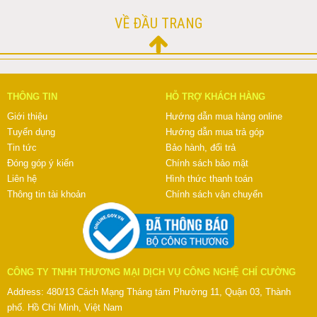
VỀ ĐẦU TRANG
THÔNG TIN
HỖ TRỢ KHÁCH HÀNG
Giới thiệu
Hướng dẫn mua hàng online
Tuyển dụng
Hướng dẫn mua trả góp
Tin tức
Bảo hành, đổi trả
Đóng góp ý kiến
Chính sách bảo mật
Liên hệ
Hình thức thanh toán
Thông tin tài khoản
Chính sách vận chuyển
CÔNG TY TNHH THƯƠNG MẠI DỊCH VỤ CÔNG NGHỆ CHÍ CƯỜNG
Address: 480/13 Cách Mạng Tháng tám Phường 11, Quận 03, Thành
phố. Hồ Chí Minh, Việt Nam