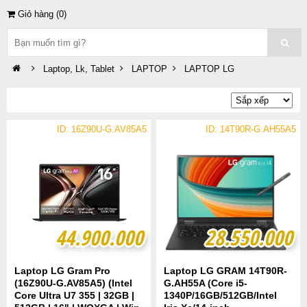
Giỏ hàng (
0
)
Laptop, Lk, Tablet
LAPTOP
LAPTOP LG
ID: 16Z90U-G.AV85A5
ID: 14T90R-G.AH55A5
44.900.000
44.900.000
28.550.000
28.550.000
Laptop LG Gram Pro
Laptop LG GRAM 14T90R-
(16Z90U-G.AV85A5) (Intel
G.AH55A (Core i5-
Core Ultra U7 355 | 32GB |
1340P/16GB/512GB/Intel