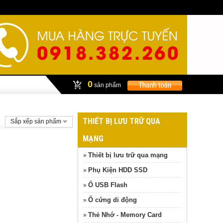
0
sản phẩm
THIẾT BỊ LƯU TRỮ QUA
Sắp xếp sản phẩm
MẠNG
Thiết bị lưu trữ qua mạng
»
Phụ Kiện HDD SSD
»
Ổ USB Flash
»
Ổ cứng di động
»
Thẻ Nhớ - Memory Card
»