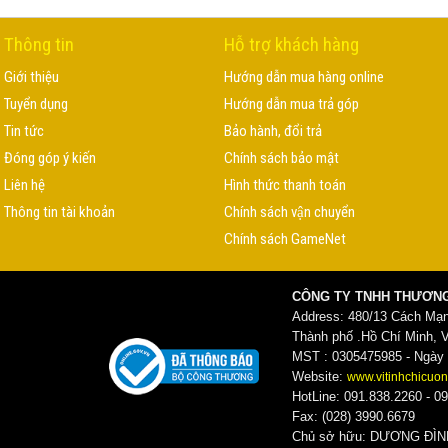
Thông tin
Hỗ trợ khách hàng
Giới thiệu
Hướng dẫn mua hàng online
Tuyển dụng
Hướng dẫn mua trả góp
Tin tức
Bảo hành, đổi trả
Đóng góp ý kiến
Chính sách bảo mật
Liên hệ
Hình thức thanh toán
Thông tin tài khoản
Chính sách vận chuyển
Chính sách GameNet
CÔNG TY TNHH THƯƠNG
Address: 480/13 Cách Mạ
Thành phố .Hồ Chí Minh, 
MST : 0305475985 - Ngày c
Website:
www.vitinhchicuon
HotLine: 091.838.2260 - 09
Fax: (028) 3990.6679
Chủ sở hữu: DƯƠNG ĐI