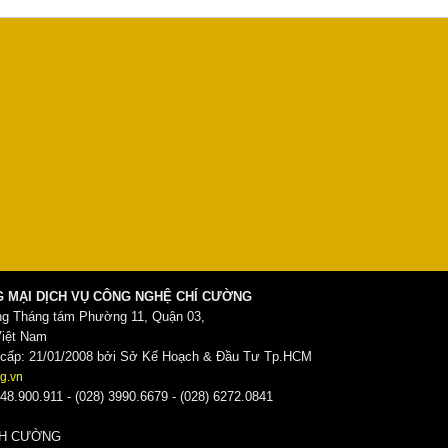
 MẠI DỊCH VỤ CÔNG NGHỆ CHÍ CƯỜNG
ng Tháng tám Phường 11, Quận 03,
Việt Nam
ấp: 21/01/2008 bởi Sở Kế Hoạch & Đầu Tư Tp.HCM
g.vn
48.900.911 - (028) 3990.6679 - (028) 6272.0841
̀NH CƯỜNG