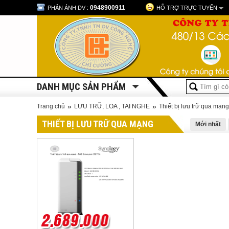
0948900911
PHẢN ÁNH DV :
HỖ TRỢ TRỰC TUYẾN
DANH MỤC SẢN PHẨM
»
»
Trang chủ
LƯU TRỮ, LOA , TAI NGHE
Thiết bị lưu trữ qua mạng
THIẾT BỊ LƯU TRỮ QUA MẠNG
Mới nhất