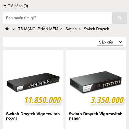
Giỏ hàng (
0
)
TB MẠNG, PHẦN MỀM
Switch
Switch Draytek
11.850.000
11.850.000
3.350.000
3.350.000
Switch Draytek Vigorswitch
Swicth Draytek Vigorswitch
P2261
P1090