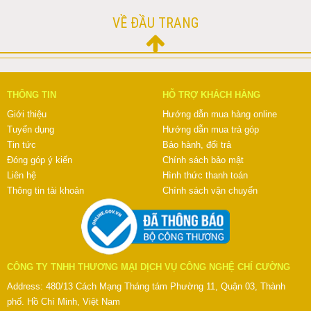
VỀ ĐẦU TRANG
THÔNG TIN
HỖ TRỢ KHÁCH HÀNG
Giới thiệu
Hướng dẫn mua hàng online
Tuyển dụng
Hướng dẫn mua trả góp
Tin tức
Bảo hành, đổi trả
Đóng góp ý kiến
Chính sách bảo mật
Liên hệ
Hình thức thanh toán
Thông tin tài khoản
Chính sách vận chuyển
CÔNG TY TNHH THƯƠNG MẠI DỊCH VỤ CÔNG NGHỆ CHÍ CƯỜNG
Address: 480/13 Cách Mạng Tháng tám Phường 11, Quận 03, Thành
phố. Hồ Chí Minh, Việt Nam