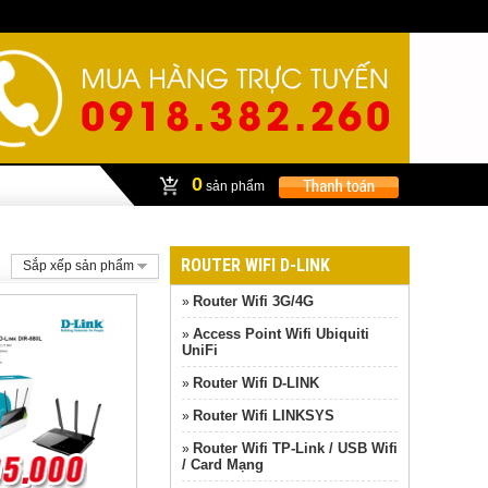
0
sản phẩm
ROUTER WIFI D-LINK
Sắp xếp sản phẩm
Router Wifi 3G/4G
»
Access Point Wifi Ubiquiti
»
UniFi
Router Wifi D-LINK
»
Router Wifi LINKSYS
»
Router Wifi TP-Link / USB Wifi
»
/ Card Mạng