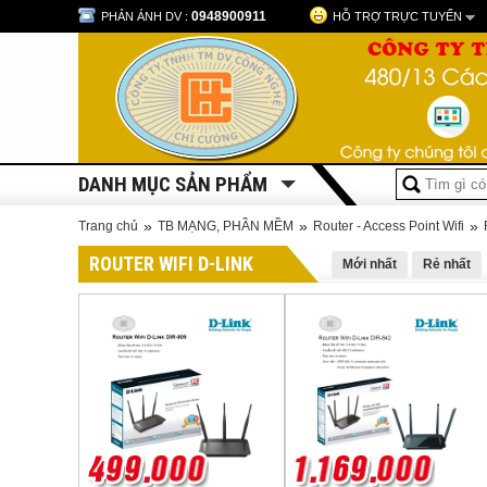
0948900911
PHẢN ÁNH DV :
HỖ TRỢ TRỰC TUYẾN
DANH MỤC SẢN PHẨM
»
»
»
Trang chủ
TB MẠNG, PHẦN MỀM
Router - Access Point Wifi
ROUTER WIFI D-LINK
Mới nhất
Rẻ nhất