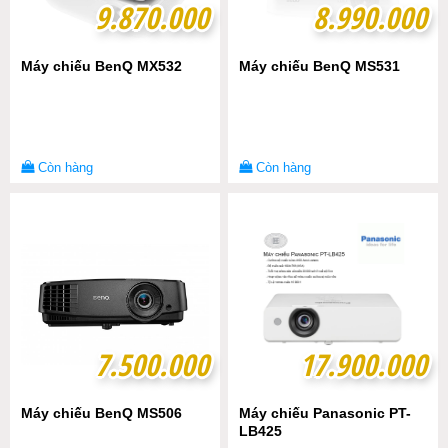
9.870.000
9.870.000
8.990.000
8.990.000
Máy chiếu BenQ MX532
Máy chiếu BenQ MS531
Còn hàng
Còn hàng
7.500.000
7.500.000
17.900.000
17.900.000
Máy chiếu BenQ MS506
Máy chiếu Panasonic PT-
LB425