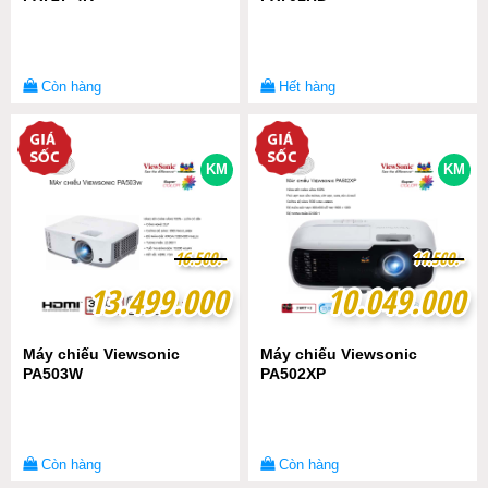
Còn hàng
Hết hàng
KM
KM
1
1
6
6
.
.
5
5
0
0
0
0
.-
.-
1
1
1
1
.
.
5
5
0
0
0
0
.-
.-
13.499.000
13.499.000
10.049.000
10.049.000
Máy chiếu Viewsonic
Máy chiếu Viewsonic
PA503W
PA502XP
Còn hàng
Còn hàng