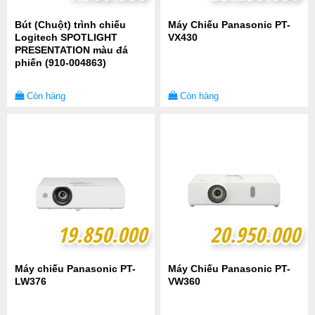
Bút (Chuột) trình chiếu
Máy Chiếu Panasonic PT-
Logitech SPOTLIGHT
VX430
PRESENTATION màu đá
phiến (910-004863)
Còn hàng
Còn hàng
19.850.000
19.850.000
20.950.000
20.950.000
Máy chiếu Panasonic PT-
Máy Chiếu Panasonic PT-
LW376
VW360