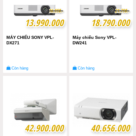
1
1
6
6
.
.
9
9
9
9
0
0
.-
.-
2
2
1
1
.
.
7
7
9
9
0
0
.-
.-
13.990.000
13.990.000
18.790.000
18.790.000
MÁY CHIẾU SONY VPL-
Máy chiếu Sony VPL-
DX271
DW241
Còn hàng
Còn hàng
42.900.000
42.900.000
40.656.000
40.656.000