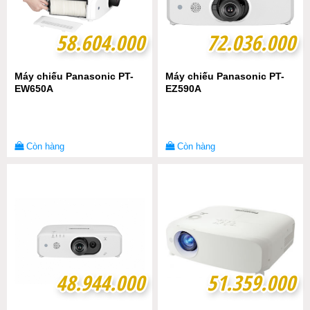
58.604.000
58.604.000
72.036.000
72.036.000
Máy chiếu Panasonic PT-
Máy chiếu Panasonic PT-
EW650A
EZ590A
Còn hàng
Còn hàng
48.944.000
48.944.000
51.359.000
51.359.000