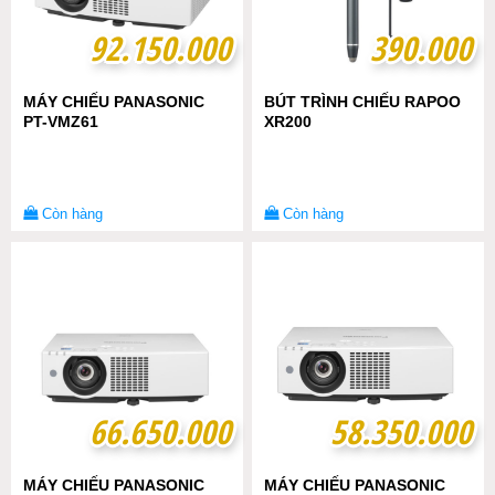
92.150.000
92.150.000
390.000
390.000
MÁY CHIẾU PANASONIC
BÚT TRÌNH CHIẾU RAPOO
PT-VMZ61
XR200
Còn hàng
Còn hàng
66.650.000
66.650.000
58.350.000
58.350.000
MÁY CHIẾU PANASONIC
MÁY CHIẾU PANASONIC