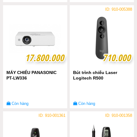
ID: 910-005388
17.800.000
17.800.000
710.000
710.000
MÁY CHIẾU PANASONIC
Bút trình chiếu Laser
PT-LW336
Logitech R500
Còn hàng
Còn hàng
ID: 910-001361
ID: 910-001358