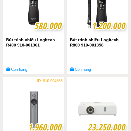
580.000
580.000
1.200.000
1.200.000
Bút trình chiếu Logitech
Bút trình chiếu Logitech
R400 910-001361
R800 910-001358
Còn hàng
Còn hàng
ID: 910-004863
1.960.000
1.960.000
23.250.000
23.250.000