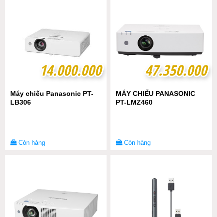
14.000.000
14.000.000
47.350.000
47.350.000
Máy chiếu Panasonic PT-
MÁY CHIẾU PANASONIC
LB306
PT-LMZ460
Còn hàng
Còn hàng