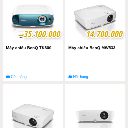
35.100.000
35.100.000
14.700.000
14.700.000
Máy chiếu BenQ TK800
Máy chiếu BenQ MW533
Còn hàng
Hết hàng