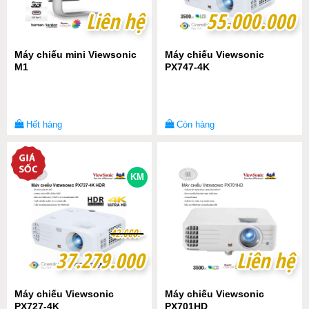
Liên hệ
Liên hệ
55.000.000
55.000.000
Máy chiếu mini Viewsonic
Máy chiếu Viewsonic
M1
PX747-4K
Hết hàng
Còn hàng
KM
4
4
2
2
.
.
0
0
0
0
0
0
.-
.-
37.279.000
37.279.000
Liên hệ
Liên hệ
Máy chiếu Viewsonic
Máy chiếu Viewsonic
PX727-4K
PX701HD