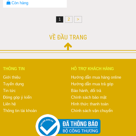
Còn hàng
1
2
>
VỀ ĐẦU TRANG
THÔNG TIN
HỖ TRỢ KHÁCH HÀNG
Giới thiệu
Hướng dẫn mua hàng online
Tuyển dụng
Hướng dẫn mua trả góp
Tin tức
Bảo hành, đổi trả
Đóng góp ý kiến
Chính sách bảo mật
Liên hệ
Hình thức thanh toán
Thông tin tài khoản
Chính sách vận chuyển