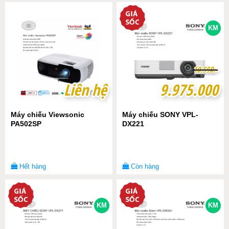
KM
1
1
0
0
.
.
9
9
9
9
0
0
.-
.-
Liên hệ
Liên hệ
9.975.000
9.975.000
Máy chiếu Viewsonic
Máy chiếu SONY VPL-
PA502SP
DX221
Hết hàng
Còn hàng
KM
KM