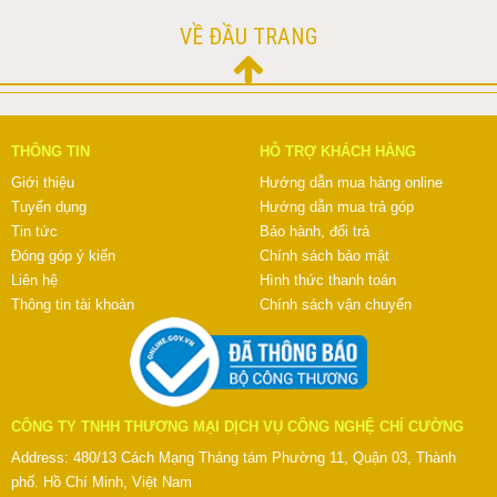
VỀ ĐẦU TRANG
THÔNG TIN
HỖ TRỢ KHÁCH HÀNG
Giới thiệu
Hướng dẫn mua hàng online
Tuyển dụng
Hướng dẫn mua trả góp
Tin tức
Bảo hành, đổi trả
Đóng góp ý kiến
Chính sách bảo mật
Liên hệ
Hình thức thanh toán
Thông tin tài khoản
Chính sách vận chuyển
CÔNG TY TNHH THƯƠNG MẠI DỊCH VỤ CÔNG NGHỆ CHÍ CƯỜNG
Address: 480/13 Cách Mạng Tháng tám Phường 11, Quận 03, Thành
phố. Hồ Chí Minh, Việt Nam