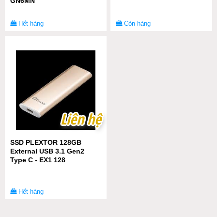
GN6MN
Hết hàng
Còn hàng
Liên hệ
Liên hệ
SSD PLEXTOR 128GB
External USB 3.1 Gen2
Type C - EX1 128
Hết hàng