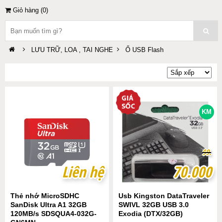
Giỏ hàng (
0
)
LƯU TRỮ, LOA , TAI NGHE
Ổ USB Flash
KM
9
9
9
9
.
.
Liên hệ
Liên hệ
70.000
70.000
Thẻ nhớ MicroSDHC
Usb Kingston DataTraveler
SanDisk Ultra A1 32GB
SWIVL 32GB USB 3.0
120MB/s SDSQUA4-032G-
Exodia (DTX/32GB)