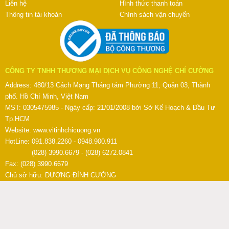
Liên hệ
Hình thức thanh toán
Thông tin tài khoản
Chính sách vận chuyển
CÔNG TY TNHH THƯƠNG MẠI DỊCH VỤ CÔNG NGHỆ CHÍ CƯỜNG
Address: 480/13 Cách Mạng Tháng tám Phường 11, Quận 03, Thành
phố. Hồ Chí Minh, Việt Nam
MST: 0305475985 - Ngày cấp: 21/01/2008 bởi Sở Kế Hoạch & Đầu Tư
Tp.HCM
Website:
www.vitinhchicuong.vn
HotLine: 091.838.2260 - 0948.900.911
(028) 3990.6679 - (028) 6272.0841
Fax: (028) 3990.6679
Chủ sở hữu: DƯƠNG ĐÌNH CƯỜNG