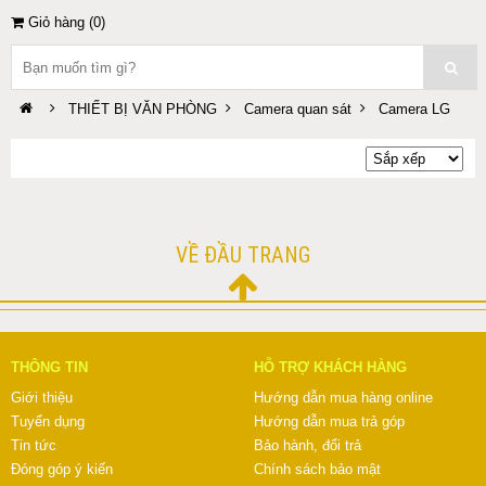
Giỏ hàng (
0
)
THIẾT BỊ VĂN PHÒNG
Camera quan sát
Camera LG
VỀ ĐẦU TRANG
THÔNG TIN
HỖ TRỢ KHÁCH HÀNG
Giới thiệu
Hướng dẫn mua hàng online
Tuyển dụng
Hướng dẫn mua trả góp
Tin tức
Bảo hành, đổi trả
Đóng góp ý kiến
Chính sách bảo mật