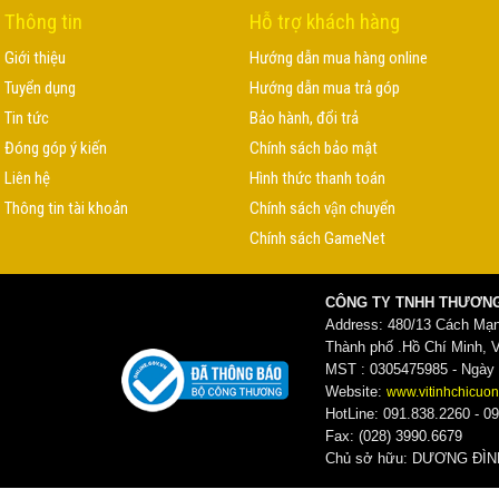
Thông tin
Hỗ trợ khách hàng
Giới thiệu
Hướng dẫn mua hàng online
Tuyển dụng
Hướng dẫn mua trả góp
Tin tức
Bảo hành, đổi trả
Đóng góp ý kiến
Chính sách bảo mật
Liên hệ
Hình thức thanh toán
Thông tin tài khoản
Chính sách vận chuyển
Chính sách GameNet
CÔNG TY TNHH THƯƠNG
Address: 480/13 Cách Mạ
Thành phố .Hồ Chí Minh, 
MST : 0305475985 - Ngày c
Website:
www.vitinhchicuon
HotLine: 091.838.2260 - 09
Fax: (028) 3990.6679
Chủ sở hữu: DƯƠNG ĐI