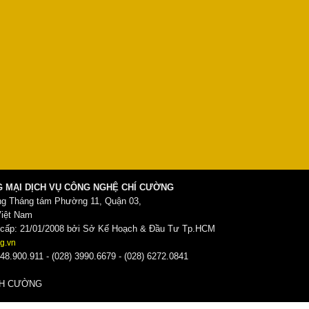
 MẠI DỊCH VỤ CÔNG NGHỆ CHÍ CƯỜNG
ng Tháng tám Phường 11, Quận 03,
Việt Nam
ấp: 21/01/2008 bởi Sở Kế Hoạch & Đầu Tư Tp.HCM
g.vn
48.900.911 - (028) 3990.6679 - (028) 6272.0841
̀NH CƯỜNG