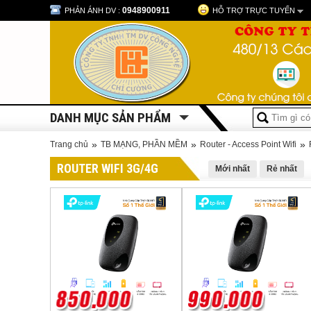
0948900911
PHẢN ÁNH DV :
HỖ TRỢ TRỰC TUYẾN
DANH MỤC SẢN PHẨM
»
»
»
Trang chủ
TB MẠNG, PHẦN MỀM
Router - Access Point Wifi
ROUTER WIFI 3G/4G
Mới nhất
Rẻ nhất