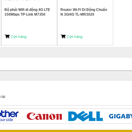
Bộ phát Wifi di động 4G LTE
Router Wi-Fi Di Động Chuẩn
150Mbps TP-Link M7350
N 3G/4G TL-MR3020
 lại