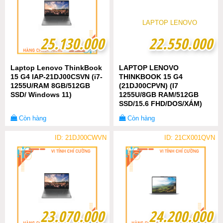
25.130.000
25.130.000
22.550.000
22.550.000
Laptop Lenovo ThinkBook
LAPTOP LENOVO
15 G4 IAP-21DJ00CSVN (i7-
THINKBOOK 15 G4
1255U/RAM 8GB/512GB
(21DJ00CPVN) (I7
SSD/ Windows 11)
1255U/8GB RAM/512GB
SSD/15.6 FHD/DOS/XÁM)
Còn hàng
Còn hàng
ID: 21DJ00CWVN
ID: 21CX001QVN
23.070.000
23.070.000
24.200.000
24.200.000