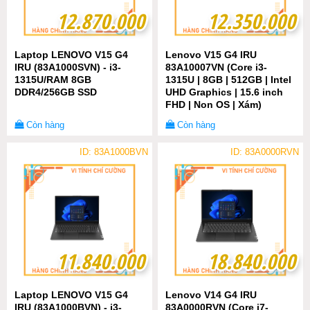
12.870.000
12.870.000
12.350.000
12.350.000
Laptop LENOVO V15 G4
Lenovo V15 G4 IRU
IRU (83A1000SVN) - i3-
83A10007VN (Core i3-
1315U/RAM 8GB
1315U | 8GB | 512GB | Intel
DDR4/256GB SSD
UHD Graphics | 15.6 inch
FHD | Non OS | Xám)
Còn hàng
Còn hàng
ID: 83A1000BVN
ID: 83A0000RVN
11.840.000
11.840.000
18.840.000
18.840.000
Laptop LENOVO V15 G4
Lenovo V14 G4 IRU
IRU (83A1000BVN) - i3-
83A0000RVN (Core i7-