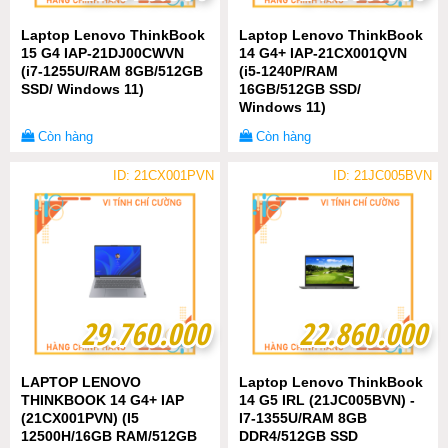
Laptop Lenovo ThinkBook
Laptop Lenovo ThinkBook
15 G4 IAP-21DJ00CWVN
14 G4+ IAP-21CX001QVN
(i7-1255U/RAM 8GB/512GB
(i5-1240P/RAM
SSD/ Windows 11)
16GB/512GB SSD/
Windows 11)
Còn hàng
Còn hàng
ID: 21CX001PVN
ID: 21JC005BVN
29.760.000
29.760.000
22.860.000
22.860.000
LAPTOP LENOVO
Laptop Lenovo ThinkBook
THINKBOOK 14 G4+ IAP
14 G5 IRL (21JC005BVN) -
(21CX001PVN) (I5
I7-1355U/RAM 8GB
12500H/16GB RAM/512GB
DDR4/512GB SSD