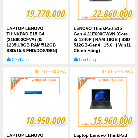
19.770.000
19.770.000
22.860.000
22.860.000
LAPTOP LENOVO
LENOVO ThinkPad E15
THINKPAD E15 G4
Gen 4 21E600CWVN (Core
(21E600CFVA) (I5
i5-1240P | RAM 16GB | SSD
1235U/8GB RAM/512GB
512GB-Gen4 | 15.6" | Win11
SSD/15.6 FHD/DOS/ĐEN)
Chính Hãng)
Còn hàng
Còn hàng
ID: 21E600CGVA
ID: 21E300DMVA
18.950.000
18.950.000
15.960.000
15.960.000
LAPTOP LENOVO
Laptop Lenovo ThinkPad