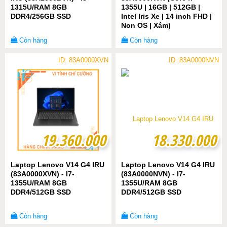
1315U/RAM 8GB
1355U | 16GB | 512GB |
DDR4/256GB SSD
Intel Iris Xe | 14 inch FHD |
Non OS | Xám)
Còn hàng
Còn hàng
ID: 83A0000XVN
ID: 83A0000NVN
19.360.000
19.360.000
18.330.000
18.330.000
Laptop Lenovo V14 G4 IRU
Laptop Lenovo V14 G4 IRU
(83A0000XVN) - I7-
(83A0000NVN) - I7-
1355U/RAM 8GB
1355U/RAM 8GB
DDR4/512GB SSD
DDR4/512GB SSD
Còn hàng
Còn hàng