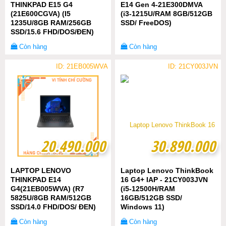
THINKPAD E15 G4
E14 Gen 4-21E300DMVA
(21E600CGVA) (I5
(i3-1215U/RAM 8GB/512GB
1235U/8GB RAM/256GB
SSD/ FreeDOS)
SSD/15.6 FHD/DOS/ĐEN)
Còn hàng
Còn hàng
ID: 21EB005WVA
ID: 21CY003JVN
20.490.000
20.490.000
30.890.000
30.890.000
LAPTOP LENOVO
Laptop Lenovo ThinkBook
THINKPAD E14
16 G4+ IAP - 21CY003JVN
G4(21EB005WVA) (R7
(i5-12500H/RAM
5825U/8GB RAM/512GB
16GB/512GB SSD/
SSD/14.0 FHD/DOS/ ĐEN)
Windows 11)
Còn hàng
Còn hàng