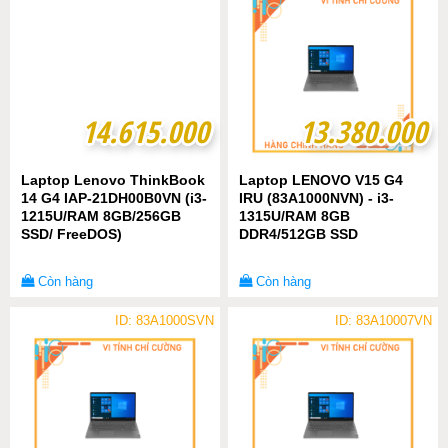
14.615.000
14.615.000
13.380.000
13.380.000
Laptop Lenovo ThinkBook
Laptop LENOVO V15 G4
14 G4 IAP-21DH00B0VN (i3-
IRU (83A1000NVN) - i3-
1215U/RAM 8GB/256GB
1315U/RAM 8GB
SSD/ FreeDOS)
DDR4/512GB SSD
Còn hàng
Còn hàng
ID: 83A1000SVN
ID: 83A10007VN