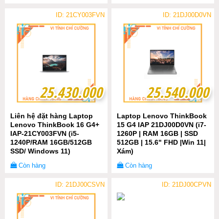
ID: 21CY003FVN
ID: 21DJ00D0VN
25.430.000
25.430.000
25.540.000
25.540.000
Liên hệ đặt hàng Laptop
Laptop Lenovo ThinkBook
Lenovo ThinkBook 16 G4+
15 G4 IAP 21DJ00D0VN (i7-
IAP-21CY003FVN (i5-
1260P | RAM 16GB | SSD
1240P/RAM 16GB/512GB
512GB | 15.6" FHD |Win 11|
SSD/ Windows 11)
Xám)
Còn hàng
Còn hàng
ID: 21DJ00CSVN
ID: 21DJ00CPVN