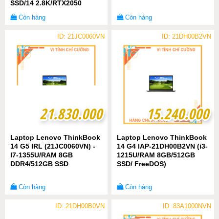
SSD/14 2.8K/RTX2050
4GB/WIN 11/XÁM)
Còn hàng
Còn hàng
ID: 21JC0060VN
ID: 21DH00B2VN
21.830.000
21.830.000
15.240.000
15.240.000
Laptop Lenovo ThinkBook
Laptop Lenovo ThinkBook
14 G5 IRL (21JC0060VN) -
14 G4 IAP-21DH00B2VN (i3-
I7-1355U/RAM 8GB
1215U/RAM 8GB/512GB
DDR4/512GB SSD
SSD/ FreeDOS)
Còn hàng
Còn hàng
ID: 21DH00B0VN
ID: 83A1000NVN