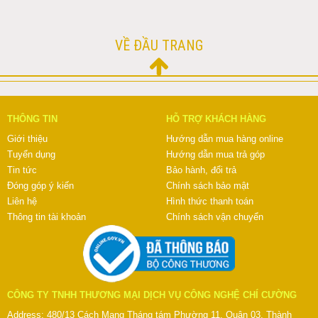
VỀ ĐẦU TRANG
THÔNG TIN
HỖ TRỢ KHÁCH HÀNG
Giới thiệu
Hướng dẫn mua hàng online
Tuyển dụng
Hướng dẫn mua trả góp
Tin tức
Bảo hành, đổi trả
Đóng góp ý kiến
Chính sách bảo mật
Liên hệ
Hình thức thanh toán
Thông tin tài khoản
Chính sách vận chuyển
CÔNG TY TNHH THƯƠNG MẠI DỊCH VỤ CÔNG NGHỆ CHÍ CƯỜNG
Address: 480/13 Cách Mạng Tháng tám Phường 11, Quận 03, Thành