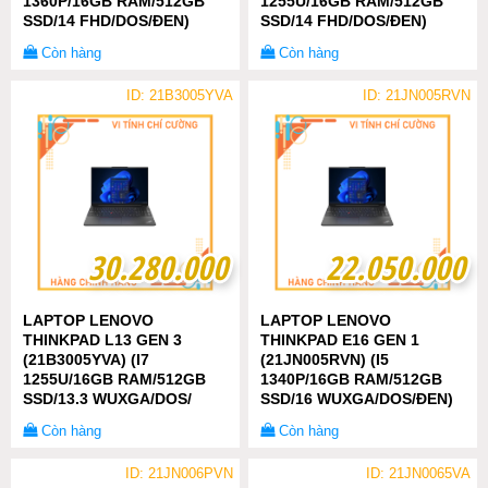
1360P/16GB RAM/512GB
1255U/16GB RAM/512GB
SSD/14 FHD/DOS/ĐEN)
SSD/14 FHD/DOS/ĐEN)
Còn hàng
Còn hàng
ID: 21B3005YVA
ID: 21JN005RVN
30.280.000
30.280.000
22.050.000
22.050.000
LAPTOP LENOVO
LAPTOP LENOVO
THINKPAD L13 GEN 3
THINKPAD E16 GEN 1
(21B3005YVA) (I7
(21JN005RVN) (I5
1255U/16GB RAM/512GB
1340P/16GB RAM/512GB
SSD/13.3 WUXGA/DOS/
SSD/16 WUXGA/DOS/ĐEN)
ĐEN)
Còn hàng
Còn hàng
ID: 21JN006PVN
ID: 21JN0065VA