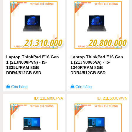
21.310.000
21.310.000
20.800.000
20.800.000
Laptop ThinkPad E16 Gen
Laptop ThinkPad E16 Gen
1 (21JN006PVN) - I5-
1 (21JN0065VA) - I5-
1335U/RAM 8GB
1340P/RAM 8GB
DDR4/512GB SSD
DDR4/512GB SSD
Còn hàng
Còn hàng
ID: 21E600CFVA
ID: 21E600CWVN