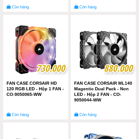
Còn hàng
Còn hàng
730.000
730.000
880.000
880.000
FAN CASE CORSAIR HD
FAN CASE CORSAIR ML140
120 RGB LED - Hộp 1 FAN -
Magentic Dual Pack - Non
CO-9050065-WW
LED - Hộp 2 FAN - CO-
9050044-WW
Còn hàng
Còn hàng