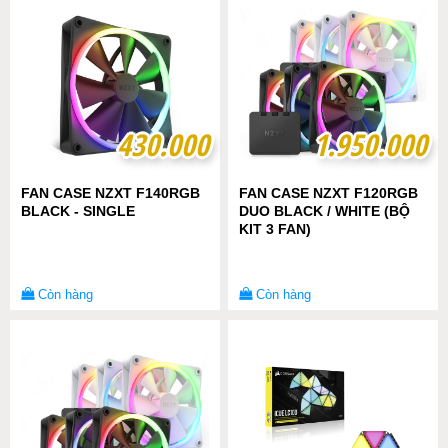
430.000
430.000
1.950.000
1.950.000
FAN CASE NZXT F140RGB
FAN CASE NZXT F120RGB
BLACK - SINGLE
DUO BLACK / WHITE (BỘ
KIT 3 FAN)
Còn hàng
Còn hàng