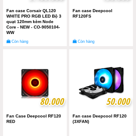
Fan case Corsair QL120
Fan case Deepcool
WHITE PRO RGB LED Bộ 3
RF120FS
quạt 120mm kèm Node
Core - NEW - CO-9050104-
WW
Còn hàng
Còn hàng
80.000
80.000
50.000
50.000
Fan Case Deepcool RF120
Fan case Deepcool RF120
RED
(3XFAN)