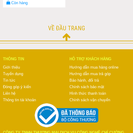
Còn hàng
VỀ ĐẦU TRANG
THÔNG TIN
HỖ TRỢ KHÁCH HÀNG
Giới thiệu
Hướng dẫn mua hàng online
Tuyển dụng
Hướng dẫn mua trả góp
Tin tức
Bảo hành, đổi trả
Đóng góp ý kiến
Chính sách bảo mật
Liên hệ
Hình thức thanh toán
Thông tin tài khoản
Chính sách vận chuyển
CÔNG TY TNHH THƯƠNG MẠI DỊCH VỤ CÔNG NGHỆ CHÍ CƯỜNG