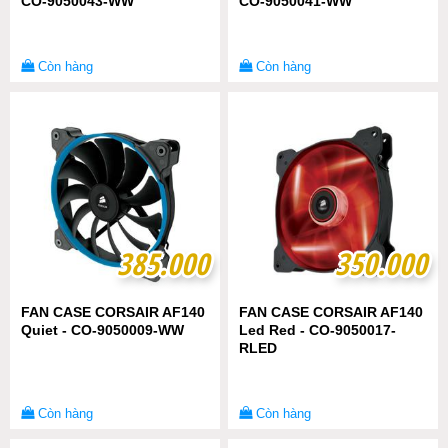
CO-9050043-WW
CO-9050041-WW
Còn hàng
Còn hàng
385.000
385.000
350.000
350.000
FAN CASE CORSAIR AF140
FAN CASE CORSAIR AF140
Quiet - CO-9050009-WW
Led Red - CO-9050017-
RLED
Còn hàng
Còn hàng