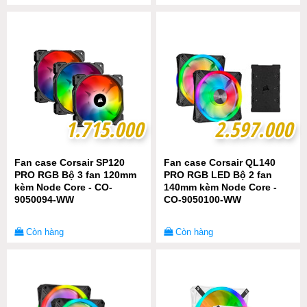
1.715.000
1.715.000
2.597.000
2.597.000
Fan case Corsair SP120
Fan case Corsair QL140
PRO RGB Bộ 3 fan 120mm
PRO RGB LED Bộ 2 fan
kèm Node Core - CO-
140mm kèm Node Core -
9050094-WW
CO-9050100-WW
Còn hàng
Còn hàng