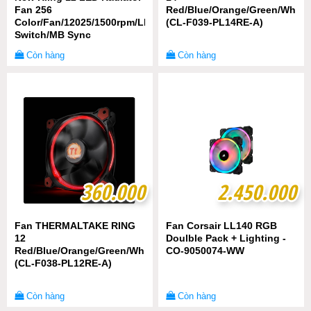
Fan 256
Red/Blue/Orange/Green/White/
Color/Fan/12025/1500rpm/LED
(CL-F039-PL14RE-A)
Switch/MB Sync
Còn hàng
Còn hàng
360.000
360.000
2.450.000
2.450.000
Fan THERMALTAKE RING
Fan Corsair LL140 RGB
12
Doulble Pack + Lighting -
Red/Blue/Orange/Green/White/Yellow
CO-9050074-WW
(CL-F038-PL12RE-A)
Còn hàng
Còn hàng