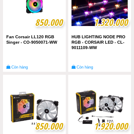
850.000
850.000
1.320.000
1.320.000
Fan Corsair LL120 RGB
HUB LIGHTING NODE PRO
Singer - CO-9050071-WW
RGB - CORSAIR LED - CL-
9011109-WW
Còn hàng
Còn hàng
850.000
850.000
1.920.000
1.920.000