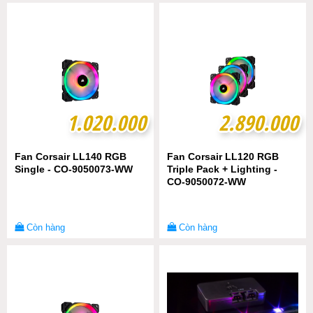
1.020.000
1.020.000
2.890.000
2.890.000
Fan Corsair LL140 RGB
Fan Corsair LL120 RGB
Single - CO-9050073-WW
Triple Pack + Lighting -
CO-9050072-WW
Còn hàng
Còn hàng