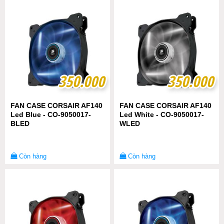
350.000
350.000
350.000
350.000
FAN CASE CORSAIR AF140
FAN CASE CORSAIR AF140
Led Blue - CO-9050017-
Led White - CO-9050017-
BLED
WLED
Còn hàng
Còn hàng