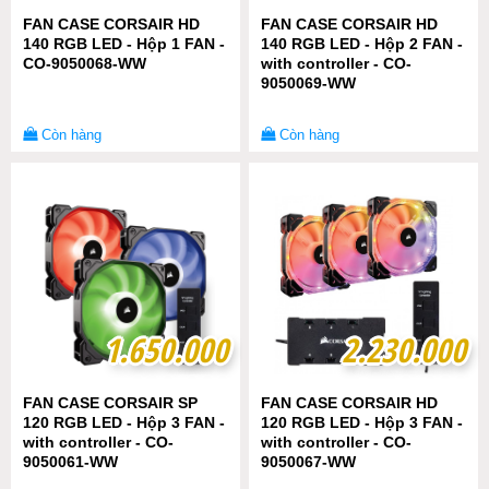
FAN CASE CORSAIR HD
FAN CASE CORSAIR HD
140 RGB LED - Hộp 1 FAN -
140 RGB LED - Hộp 2 FAN -
CO-9050068-WW
with controller - CO-
9050069-WW
Còn hàng
Còn hàng
1.650.000
1.650.000
2.230.000
2.230.000
FAN CASE CORSAIR SP
FAN CASE CORSAIR HD
120 RGB LED - Hộp 3 FAN -
120 RGB LED - Hộp 3 FAN -
with controller - CO-
with controller - CO-
9050061-WW
9050067-WW