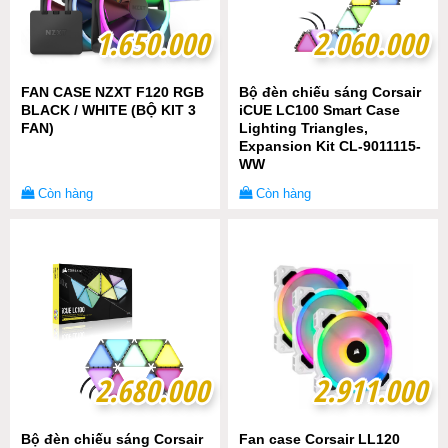
1.650.000
1.650.000
2.060.000
2.060.000
FAN CASE NZXT F120 RGB
Bộ đèn chiếu sáng Corsair
BLACK / WHITE (BỘ KIT 3
iCUE LC100 Smart Case
FAN)
Lighting Triangles,
Expansion Kit CL-9011115-
WW
Còn hàng
Còn hàng
2.680.000
2.680.000
2.911.000
2.911.000
Bộ đèn chiếu sáng Corsair
Fan case Corsair LL120