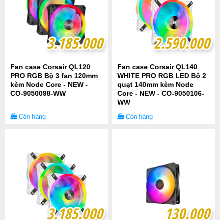
3.185.000
3.185.000
2.590.000
2.590.000
Fan case Corsair QL120
Fan case Corsair QL140
PRO RGB Bộ 3 fan 120mm
WHITE PRO RGB LED Bộ 2
kèm Node Core - NEW -
quạt 140mm kèm Node
CO-9050098-WW
Core - NEW - CO-9050106-
WW
Còn hàng
Còn hàng
3.185.000
3.185.000
130.000
130.000