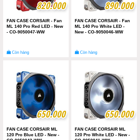
820.000
820.000
890.000
890.000
FAN CASE CORSAIR - Fan
FAN CASE CORSAIR - Fan
ML 140 Pro Red LED - New
ML 140 Pro White LED -
- CO-9050047-WW
New - CO-9050046-WW
Còn hàng
Còn hàng
650.000
650.000
650.000
650.000
FAN CASE CORSAIR ML
FAN CASE CORSAIR ML
120 Pro Blue LED - New -
120 Pro White LED - New -