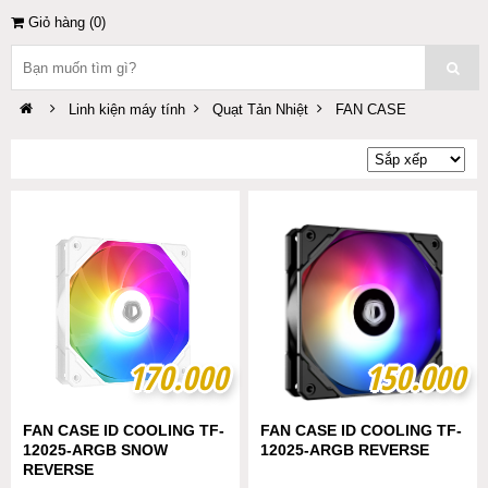
Giỏ hàng (
0
)
Linh kiện máy tính
Quạt Tản Nhiệt
FAN CASE
170.000
170.000
150.000
150.000
FAN CASE ID COOLING TF-
FAN CASE ID COOLING TF-
12025-ARGB SNOW
12025-ARGB REVERSE
REVERSE