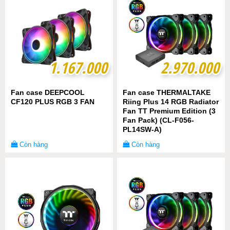
1.167.000
1.167.000
2.970.000
2.970.000
Fan case DEEPCOOL
Fan case THERMALTAKE
CF120 PLUS RGB 3 FAN
Riing Plus 14 RGB Radiator
Fan TT Premium Edition (3
Fan Pack) (CL-F056-
PL14SW-A)
Còn hàng
Còn hàng