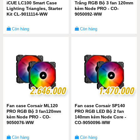
iCUE LC100 Smart Case
Trắng RGB Bộ 3 fan 120mm
Lighting Triangles, Starter
kèm Node PRO - CO-
Kit CL-9011114-WW
9050092-WW
Còn hàng
Còn hàng
2.646.000
2.646.000
1.470.000
1.470.000
Fan case Corsair ML120
Fan case Corsair SP140
PRO RGB Bộ 3 fan120mm
PRO RGB LED Bộ 2 fan
kèm Node PRO - CO-
140mm kèm Node Core -
9050076-WW
CO-9050096-WW
Còn hàng
Còn hàng