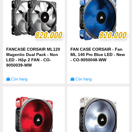
820.000
820.000
820.000
820.000
FANCASE CORSAIR ML120
FAN CASE CORSAIR - Fan
Magentic Dual Pack - Non
ML 140 Pro Blue LED - New
LED - Hộp 2 FAN - CO-
- CO-9050048-WW
9050039-WW
Còn hàng
Còn hàng