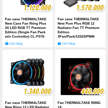
1.120.000
1.120.000
1.570.000
1.570.000
Fan case THERMALTAKE
Fan case THERMALTAKE
New Case Fan Riing Plus
New Pure Plus RGB 12
20 LED RGB TT Premium
Radiator Fan TT Premium
Edition (Single Fan Pack
Edition
w/o Controller) CL-F070-
3Fan/Pack/12025/PWM
PL20SW-A Thermaltake
500~1500rpm/LED Software
Còn hàng
Còn hàng
Control/Controler
1.340.000
1.340.000
440.000
440.000
Fan case THERMALTAKE
Fan THERMALTAKE RIING
New Riing 12 LED Radiator
14