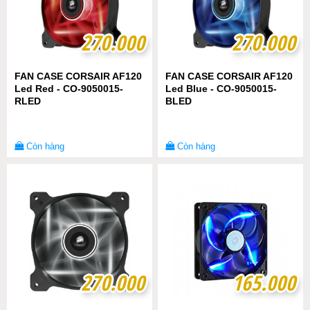
270.000
270.000
270.000
270.000
FAN CASE CORSAIR AF120
FAN CASE CORSAIR AF120
Led Red - CO-9050015-
Led Blue - CO-9050015-
RLED
BLED
Còn hàng
Còn hàng
270.000
270.000
165.000
165.000