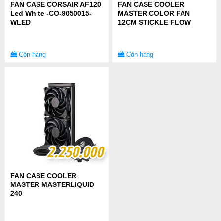
FAN CASE CORSAIR AF120
FAN CASE COOLER
Led White -CO-9050015-
MASTER COLOR FAN
WLED
12CM STICKLE FLOW
Còn hàng
Còn hàng
2.250.000
2.250.000
FAN CASE COOLER
MASTER MASTERLIQUID
240