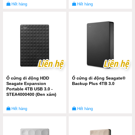
Hết hàng
Hết hàng
Liên hệ
Liên hệ
Liên hệ
Liên hệ
Ổ cứng di động HDD
Ổ cứng di động Seagate®
Seagate Expansion
Backup Plus 4TB 3.0
Portable 4TB USB 3.0 -
STEA4000400 (Đen xám)
Hết hàng
Hết hàng