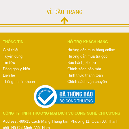
VỀ ĐẦU TRANG
THÔNG TIN
HỖ TRỢ KHÁCH HÀNG
Giới thiệu
Hướng dẫn mua hàng online
Tuyển dụng
Hướng dẫn mua trả góp
Tin tức
Bảo hành, đổi trả
Đóng góp ý kiến
Chính sách bảo mật
Liên hệ
Hình thức thanh toán
Thông tin tài khoản
Chính sách vận chuyển
CÔNG TY TNHH THƯƠNG MẠI DỊCH VỤ CÔNG NGHỆ CHÍ CƯỜNG
Address: 480/13 Cách Mạng Tháng tám Phường 11, Quận 03, Thành
phố. Hồ Chí Minh, Việt Nam