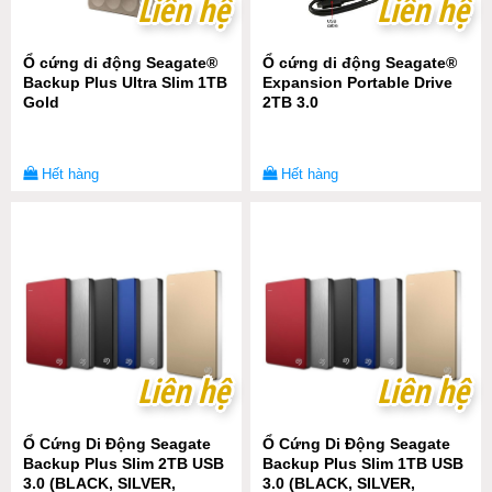
Liên hệ
Liên hệ
Liên hệ
Liên hệ
Ổ cứng di động Seagate®
Ổ cứng di động Seagate®
Backup Plus Ultra Slim 1TB
Expansion Portable Drive
Gold
2TB 3.0
Hết hàng
Hết hàng
Liên hệ
Liên hệ
Liên hệ
Liên hệ
Ổ Cứng Di Động Seagate
Ổ Cứng Di Động Seagate
Backup Plus Slim 2TB USB
Backup Plus Slim 1TB USB
3.0 (BLACK, SILVER,
3.0 (BLACK, SILVER,