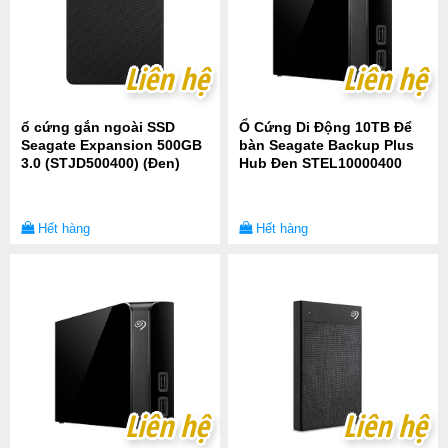
Liên hệ
Liên hệ
Liên hệ
Liên hệ
ổ cứng gắn ngoài SSD
Ổ Cứng Di Động 10TB Để
Seagate Expansion 500GB
bàn Seagate Backup Plus
3.0 (STJD500400) (Đen)
Hub Đen STEL10000400
Hết hàng
Hết hàng
Liên hệ
Liên hệ
Liên hệ
Liên hệ