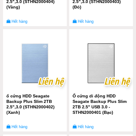
2.5",3.0 (STHN2000404)
2.5",3.0 (STHN2000403)
(Vàng)
(Đỏ)
Hết hàng
Hết hàng
Liên hệ
Liên hệ
Liên hệ
Liên hệ
ổ cứng HDD Seagate
Ổ cứng di động HDD
Backup Plus Slim 2TB
Seagate Backup Plus Slim
2.5",3.0 (STHN2000402)
2TB 2.5" USB 3.0 -
(Xanh)
STHN2000401 (Bạc)
Hết hàng
Hết hàng