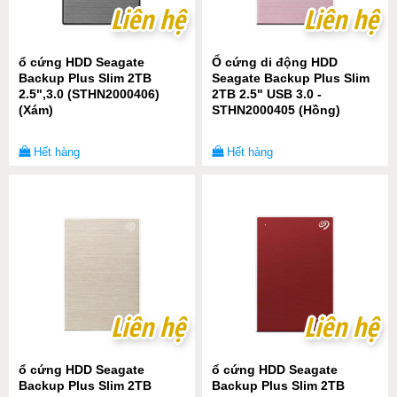
Liên hệ
Liên hệ
Liên hệ
Liên hệ
ổ cứng HDD Seagate
Ổ cứng di động HDD
Backup Plus Slim 2TB
Seagate Backup Plus Slim
2.5",3.0 (STHN2000406)
2TB 2.5" USB 3.0 -
(Xám)
STHN2000405 (Hồng)
Hết hàng
Hết hàng
Liên hệ
Liên hệ
Liên hệ
Liên hệ
ổ cứng HDD Seagate
ổ cứng HDD Seagate
Backup Plus Slim 2TB
Backup Plus Slim 2TB