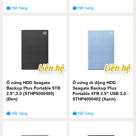
Hết hàng
Hết hàng
Liên hệ
Liên hệ
Liên hệ
Liên hệ
Ổ cứng HDD Seagate
Ổ cứng di động HDD
Backup Plus Portable 5TB
Seagate Backup Plus
2.5",3.0 (STHP5000400)
Portable 4TB 2.5" USB 3.0 -
(Đen)
STHP4000402 (Xanh)
Hết hàng
Hết hàng