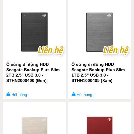
Liên hệ
Liên hệ
Liên hệ
Liên hệ
Ổ cứng di động HDD
Ổ cứng di động HDD
Seagate Backup Plus Slim
Seagate Backup Plus Slim
2TB 2.5" USB 3.0 -
1TB 2.5" USB 3.0 -
STHN2000400 (Đen)
STHN1000405 (Xám)
Hết hàng
Hết hàng