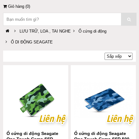
Giỏ hàng (
0
)
LƯU TRỮ, LOA , TAI NGHE
Ổ cứng di động
Ổ DI ĐỘNG SEAGATE
Liên hệ
Liên hệ
Liên hệ
Liên hệ
Ổ cứng di động Seagate
Ổ cứng di động Seagate