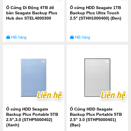
Ổ Cứng Di Động 4TB để
Ổ cứng HDD Seagate 1TB
bàn Seagate Backup Plus
Backup Plus Ultra Touch
Hub đen STEL4000300
2.5" (STHH1000400) (Đen)
Hết hàng
Hết hàng
Liên hệ
Liên hệ
Liên hệ
Liên hệ
Ổ cứng HDD Seagate
Ổ Cứng HDD Seagate
Backup Plus Portable 5TB
Backup Plus Portable 5TB
2.5",3.0 (STHP5000402)
2.5" 3.0 (STHP5000401)
(Xanh)
(Bạc)