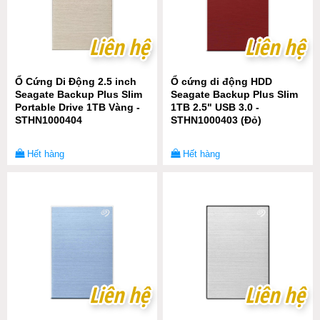
Liên hệ
Liên hệ
Liên hệ
Liên hệ
Ổ Cứng Di Động 2.5 inch
Ổ cứng di động HDD
Seagate Backup Plus Slim
Seagate Backup Plus Slim
Portable Drive 1TB Vàng -
1TB 2.5" USB 3.0 -
STHN1000404
STHN1000403 (Đỏ)
Hết hàng
Hết hàng
Liên hệ
Liên hệ
Liên hệ
Liên hệ