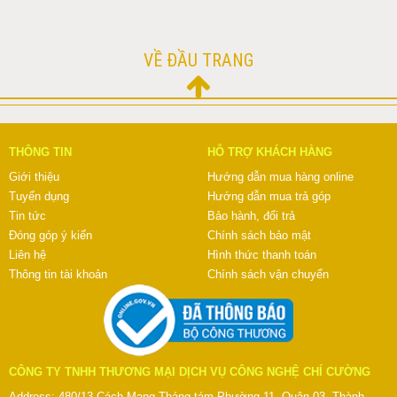
VỀ ĐẦU TRANG
THÔNG TIN
HỖ TRỢ KHÁCH HÀNG
Giới thiệu
Hướng dẫn mua hàng online
Tuyển dụng
Hướng dẫn mua trả góp
Tin tức
Bảo hành, đổi trả
Đóng góp ý kiến
Chính sách bảo mật
Liên hệ
Hình thức thanh toán
Thông tin tài khoản
Chính sách vận chuyển
CÔNG TY TNHH THƯƠNG MẠI DỊCH VỤ CÔNG NGHỆ CHÍ CƯỜNG
Address: 480/13 Cách Mạng Tháng tám Phường 11, Quận 03, Thành