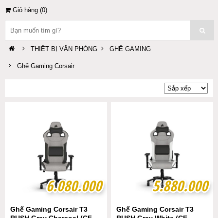
Giỏ hàng (
0
)
THIẾT BỊ VĂN PHÒNG
GHẾ GAMING
Ghế Gaming Corsair
6.080.000
6.080.000
5.880.000
5.880.000
Ghế Gaming Corsair T3
Ghế Gaming Corsair T3