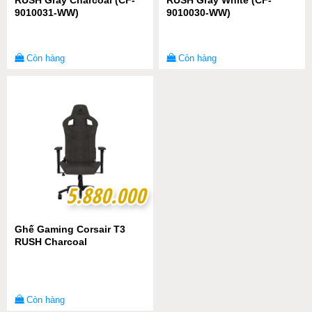
RUSH Gray Charcoal (CF-
RUSH Gray White (CF-
9010031-WW)
9010030-WW)
Còn hàng
Còn hàng
5.880.000
5.880.000
Ghế Gaming Corsair T3
RUSH Charcoal
Còn hàng