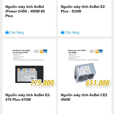
Nguồn máy tính AcBel
Nguồn máy tính AcBel E2
iPower G450 - 450W 80
Plus - 510W
Plus
Còn hàng
Còn hàng
775.000
775.000
651.000
651.000
Nguồn máy tính AcBel E2-
Nguồn máy tính AcBel CE2
470 Plus-470W
450W