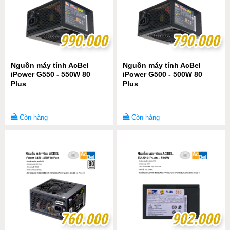
990.000
990.000
790.000
790.000
Nguồn máy tính AcBel
Nguồn máy tính AcBel
iPower G550 - 550W 80
iPower G500 - 500W 80
Plus
Plus
Còn hàng
Còn hàng
760.000
760.000
902.000
902.000