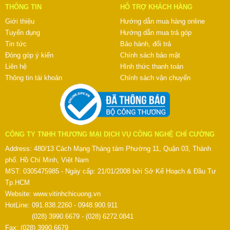
THÔNG TIN
HỖ TRỢ KHÁCH HÀNG
Giới thiệu
Hướng dẫn mua hàng online
Tuyển dụng
Hướng dẫn mua trả góp
Tin tức
Bảo hành, đổi trả
Đóng góp ý kiến
Chính sách bảo mật
Liên hệ
Hình thức thanh toán
Thông tin tài khoản
Chính sách vận chuyển
CÔNG TY TNHH THƯƠNG MẠI DỊCH VỤ CÔNG NGHỆ CHÍ CƯỜNG
Address: 480/13 Cách Mạng Tháng tám Phường 11, Quận 03, Thành
phố. Hồ Chí Minh, Việt Nam
MST: 0305475985 - Ngày cấp: 21/01/2008 bởi Sở Kế Hoạch & Đầu Tư
Tp.HCM
Website:
www.vitinhchicuong.vn
HotLine: 091.838.2260 - 0948.900.911
(028) 3990.6679 - (028) 6272.0841
Fax: (028) 3990.6679