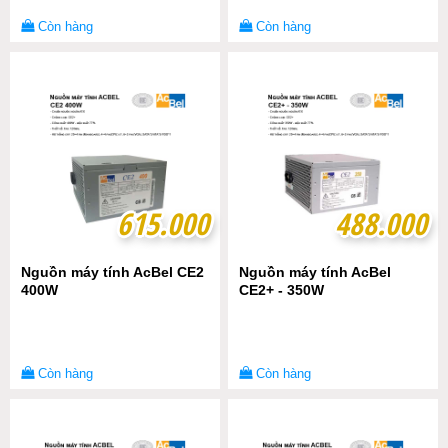
Còn hàng
Còn hàng
615.000
615.000
488.000
488.000
Nguồn máy tính AcBel CE2
Nguồn máy tính AcBel
400W
CE2+ - 350W
Còn hàng
Còn hàng