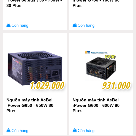
iPower 80plus 750 - 750W -
iPower G700 - 700W 80
80 Plus
Plus
Còn hàng
Còn hàng
1.029.000
1.029.000
931.000
931.000
Nguồn máy tính AcBel
Nguồn máy tính AcBel
iPower G650 - 650W 80
iPower G600 - 600W 80
Plus
Plus
Còn hàng
Còn hàng