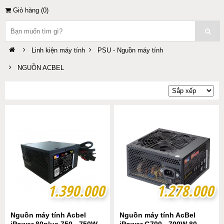
Giỏ hàng (
0
)
Linh kiện máy tính
PSU - Nguồn máy tính
NGUỒN ACBEL
1.390.000
1.390.000
1.278.000
1.278.000
Nguồn máy tính Acbel
Nguồn máy tính AcBel