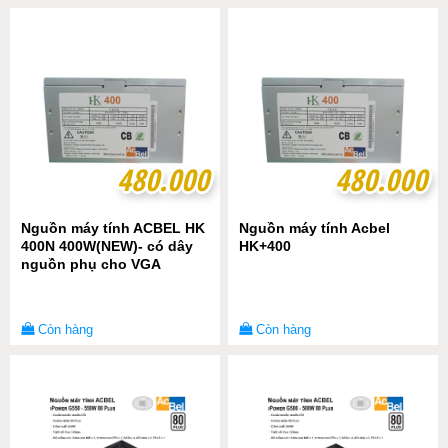
480.000
480.000
480.000
480.000
Nguồn máy tính ACBEL HK
Nguồn máy tính Acbel
400N 400W(NEW)- có dây
HK+400
nguồn phụ cho VGA
Còn hàng
Còn hàng