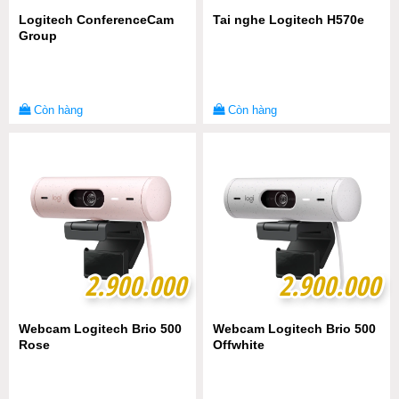
Logitech ConferenceCam
Tai nghe Logitech H570e
Group
Còn hàng
Còn hàng
2.900.000
2.900.000
2.900.000
2.900.000
Webcam Logitech Brio 500
Webcam Logitech Brio 500
Rose
Offwhite