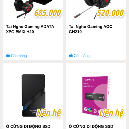
685.000
685.000
520.000
520.000
Tai Nghe Gaming ADATA
Tai Nghe Gaming AOC
XPG EMIX H20
GH210
Còn hàng
Còn hàng
Liên hệ
Liên hệ
Liên hệ
Liên hệ
Ổ CỨNG DI ĐỘNG SSD
Ổ CỨNG DI ĐỘNG SSD