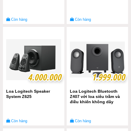
Còn hàng
Còn hàng
4.000.000
4.000.000
1.999.000
1.999.000
Loa Logitech Speaker
Loa Logitech Bluetooth
System Z625
Z407 với loa siêu trầm và
điều khiển không dây
Còn hàng
Còn hàng