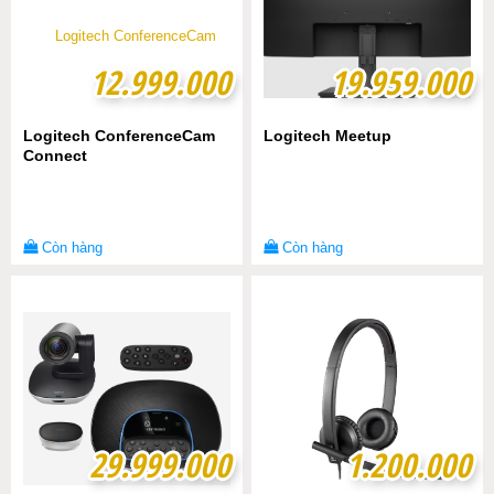
12.999.000
12.999.000
19.959.000
19.959.000
Logitech ConferenceCam
Logitech Meetup
Connect
Còn hàng
Còn hàng
29.999.000
29.999.000
1.200.000
1.200.000