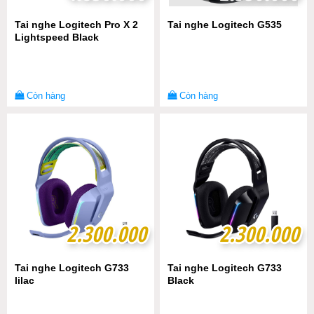
Tai nghe Logitech Pro X 2
Tai nghe Logitech G535
Lightspeed Black
Còn hàng
Còn hàng
2.300.000
2.300.000
2.300.000
2.300.000
Tai nghe Logitech G733
Tai nghe Logitech G733
lilac
Black