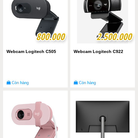
800.000
800.000
2.500.000
2.500.000
Webcam Logitech C505
Webcam Logitech C922
Còn hàng
Còn hàng