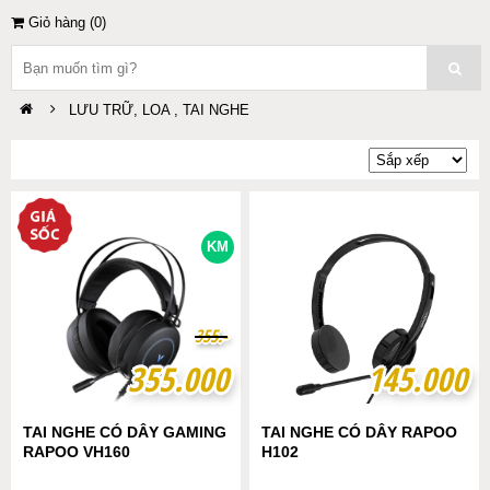
Giỏ hàng (
0
)
LƯU TRỮ, LOA , TAI NGHE
KM
3
3
5
5
5
5
.-
.-
355.000
355.000
145.000
145.000
TAI NGHE CÓ DÂY GAMING
TAI NGHE CÓ DÂY RAPOO
RAPOO VH160
H102