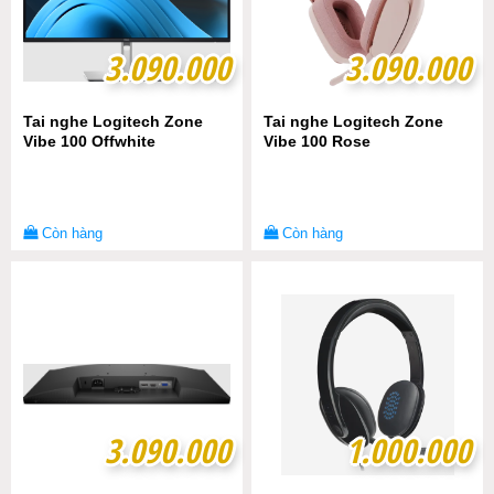
3.090.000
3.090.000
3.090.000
3.090.000
Tai nghe Logitech Zone
Tai nghe Logitech Zone
Vibe 100 Offwhite
Vibe 100 Rose
Còn hàng
Còn hàng
3.090.000
3.090.000
1.000.000
1.000.000