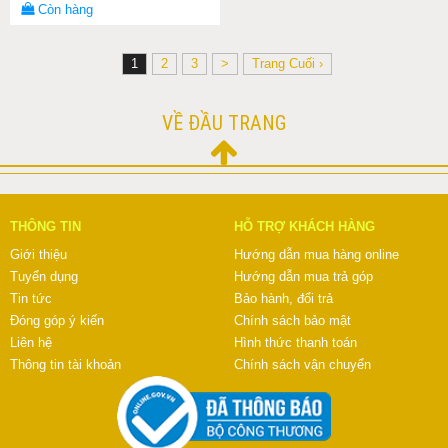
Còn hàng
1
2
3
>
Trang Cuối ›
VỀ ĐẦU TRANG
THÔNG TIN
HỖ TRỢ KHÁCH HÀNG
Giới thiệu
Hướng dẫn mua hàng online
Tuyển dụng
Hướng dẫn mua trả góp
Tin tức
Bảo hành, đổi trả
Đóng góp ý kiến
Chính sách bảo mật
Liên hệ
Hình thức thanh toán
Thông tin tài khoản
Chính sách vận chuyển