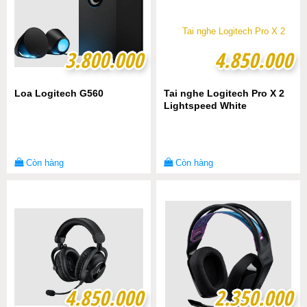
3.800.000
3.800.000
4.850.000
4.850.000
Loa Logitech G560
Tai nghe Logitech Pro X 2
Lightspeed White
Còn hàng
Còn hàng
4.850.000
4.850.000
2.350.000
2.350.000