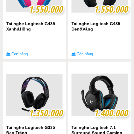
1.550.000
1.550.000
1.550.000
1.550.000
Tai nghe Logitech G435
Tai nghe Logitech G435
Xanh&Hồng
Đen&Vàng
Còn hàng
Còn hàng
1.350.000
1.350.000
1.400.000
1.400.000
Tai nghe Logitech G335
Tai nghe Logitech 7.1
Đen,Trắng
Surround Sound Gaming