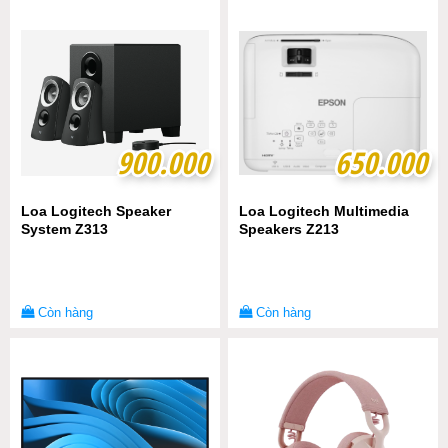
900.000
900.000
650.000
650.000
Loa Logitech Speaker
Loa Logitech Multimedia
System Z313
Speakers Z213
Còn hàng
Còn hàng