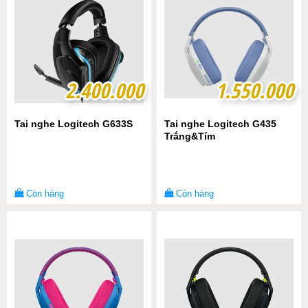
2.400.000
2.400.000
1.550.000
1.550.000
Tai nghe Logitech G633S
Tai nghe Logitech G435
Trắng&Tím
Còn hàng
Còn hàng