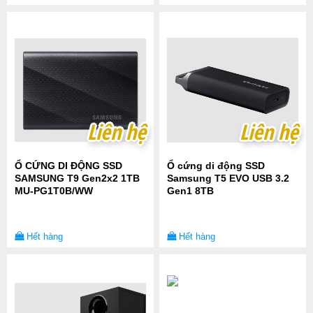
Liên hệ
Liên hệ
Liên hệ
Liên hệ
Ổ CỨNG DI ĐỘNG SSD
Ổ cứng di động SSD
SAMSUNG T9 Gen2x2 1TB
Samsung T5 EVO USB 3.2
MU-PG1T0B/WW
Gen1 8TB
Hết hàng
Hết hàng