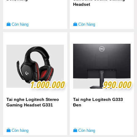
Headset
Còn hàng
Còn hàng
1.000.000
1.000.000
990.000
990.000
Tai nghe Logitech Stereo
Tai nghe Logitech G333
Gaming Headset G331
Đen
Còn hàng
Còn hàng