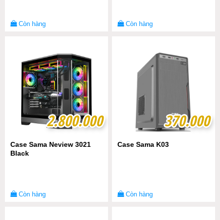
Còn hàng
Còn hàng
2.800.000
2.800.000
370.000
370.000
Case Sama Neview 3021
Case Sama K03
Black
Còn hàng
Còn hàng