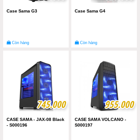
Case Sama G3
Case Sama G4
Còn hàng
Còn hàng
745.000
745.000
955.000
955.000
CASE SAMA - JAX-08 Black
CASE SAMA VOLCANO -
- S000196
S000197