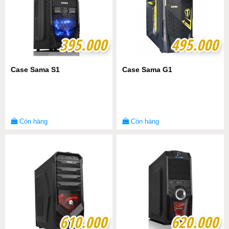
395.000
395.000
495.000
495.000
Case Sama S1
Case Sama G1
Còn hàng
Còn hàng
610.000
610.000
620.000
620.000