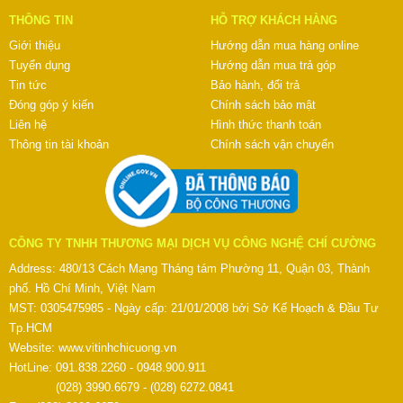
THÔNG TIN
HỖ TRỢ KHÁCH HÀNG
Giới thiệu
Hướng dẫn mua hàng online
Tuyển dụng
Hướng dẫn mua trả góp
Tin tức
Bảo hành, đổi trả
Đóng góp ý kiến
Chính sách bảo mật
Liên hệ
Hình thức thanh toán
Thông tin tài khoản
Chính sách vận chuyển
CÔNG TY TNHH THƯƠNG MẠI DỊCH VỤ CÔNG NGHỆ CHÍ CƯỜNG
Address: 480/13 Cách Mạng Tháng tám Phường 11, Quận 03, Thành
phố. Hồ Chí Minh, Việt Nam
MST: 0305475985 - Ngày cấp: 21/01/2008 bởi Sở Kế Hoạch & Đầu Tư
Tp.HCM
Website:
www.vitinhchicuong.vn
HotLine: 091.838.2260 - 0948.900.911
(028) 3990.6679 - (028) 6272.0841