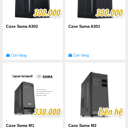
300.000
300.000
300.000
300.000
Case Sama A302
Case Sama A301
Còn hàng
Còn hàng
330.000
330.000
Liên hệ
Liên hệ
Case Sama M1
Case Sama M2