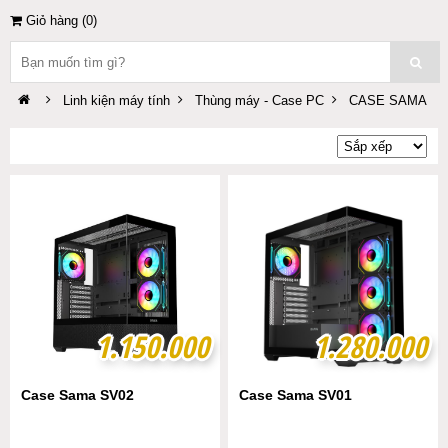
Giỏ hàng (
0
)
Linh kiện máy tính
Thùng máy - Case PC
CASE SAMA
1.150.000
1.150.000
1.280.000
1.280.000
Case Sama SV02
Case Sama SV01