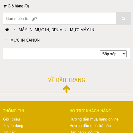
Giỏ hàng (
0
)
MÁY IN, MỰC IN, DRUM
MỰC MÁY IN
MỰC IN CANON
VỀ ĐẦU TRANG
THÔNG TIN
HỖ TRỢ KHÁCH HÀNG
Giới thiệu
Hướng dẫn mua hàng online
Tuyển dụng
Hướng dẫn mua trả góp
Tin tức
Bảo hành, đổi trả