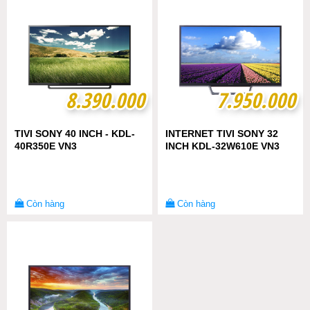
8.390.000
8.390.000
7.950.000
7.950.000
TIVI SONY 40 INCH - KDL-
INTERNET TIVI SONY 32
40R350E VN3
INCH KDL-32W610E VN3
Còn hàng
Còn hàng