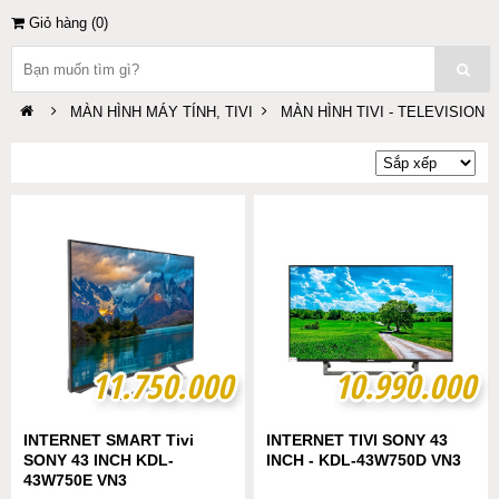
Giỏ hàng (
0
)
MÀN HÌNH MÁY TÍNH, TIVI
MÀN HÌNH TIVI - TELEVISION
11.750.000
11.750.000
10.990.000
10.990.000
INTERNET SMART Tivi
INTERNET TIVI SONY 43
SONY 43 INCH KDL-
INCH - KDL-43W750D VN3
43W750E VN3