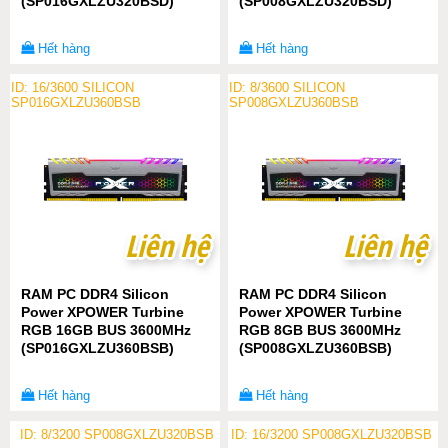
(SP016GXLZU320BSD)
(SP008GXLZU320BSD)
Hết hàng
Hết hàng
ID: 16/3600 SILICON
ID: 8/3600 SILICON
SP016GXLZU360BSB
SP008GXLZU360BSB
Liên hệ
Liên hệ
Liên hệ
Liên hệ
RAM PC DDR4 Silicon
RAM PC DDR4 Silicon
Power XPOWER Turbine
Power XPOWER Turbine
RGB 16GB BUS 3600MHz
RGB 8GB BUS 3600MHz
(SP016GXLZU360BSB)
(SP008GXLZU360BSB)
Hết hàng
Hết hàng
ID: 8/3200 SP008GXLZU320BSB
ID: 16/3200 SP008GXLZU320BSB