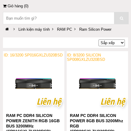
Giỏ hàng (
0
)
Linh kiện máy tính
RAM PC
Ram Silicon Power
ID: 16/3200 SP016GXLZU320BSD
ID: 8/3200 SILICON
SP008GXLZU320BSD
Liên hệ
Liên hệ
Liên hệ
Liên hệ
RAM PC DDR4 SILICON
RAM PC DDR4 SILICON
POWER ZENITH RGB 16GB
POWER 8GB BUS 3200Mhz
BUS 3200MHz
RGB