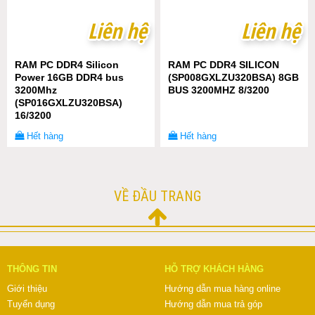
Liên hệ
Liên hệ
Liên hệ
Liên hệ
RAM PC DDR4 Silicon
RAM PC DDR4 SILICON
Power 16GB DDR4 bus
(SP008GXLZU320BSA) 8GB
3200Mhz
BUS 3200MHZ 8/3200
(SP016GXLZU320BSA)
16/3200
Hết hàng
Hết hàng
VỀ ĐẦU TRANG
THÔNG TIN
HỖ TRỢ KHÁCH HÀNG
Giới thiệu
Hướng dẫn mua hàng online
Tuyển dụng
Hướng dẫn mua trả góp