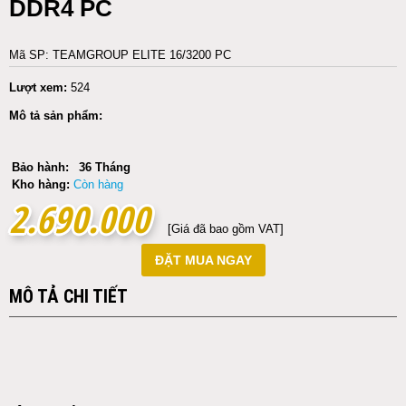
DDR4 PC
Mã SP: TEAMGROUP ELITE 16/3200 PC
Lượt xem:
524
Mô tả sản phẩm:
Bảo hành:
36 Tháng
Kho hàng:
Còn hàng
2.690.000
2.690.000
[Giá đã bao gồm VAT]
ĐẶT MUA NGAY
MÔ TẢ CHI TIẾT