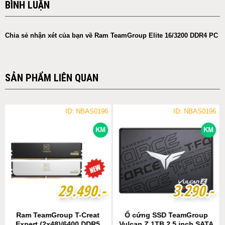
BÌNH LUẬN
Chia sẻ nhận xét của bạn về Ram TeamGroup Elite 16/3200 DDR4 PC
SẢN PHẨM LIÊN QUAN
ID: NBAS0196
ID: NBAS0196
KM
KM
2
2
9
9
.
.
4
4
9
9
0
0
.-
.-
3
3
.
.
2
2
9
9
0
0
.-
.-
Ram TeamGroup T-Creat
Ổ cứng SSD TeamGroup
Expert (2x48)/6400 DDR5
Vulcan Z 1TB 2.5 inch SATA