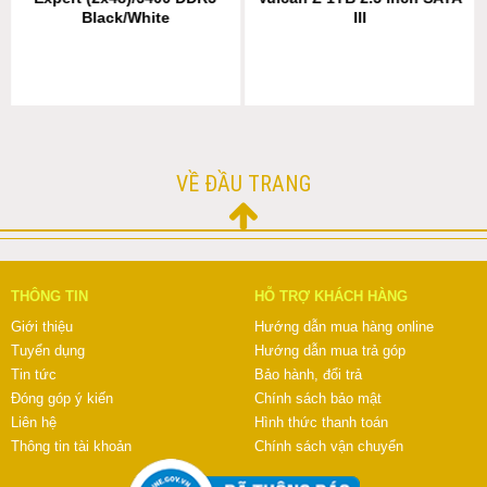
Black/White
III
VỀ ĐẦU TRANG
THÔNG TIN
HỖ TRỢ KHÁCH HÀNG
Giới thiệu
Hướng dẫn mua hàng online
Tuyển dụng
Hướng dẫn mua trả góp
Tin tức
Bảo hành, đổi trả
Đóng góp ý kiến
Chính sách bảo mật
Liên hệ
Hình thức thanh toán
Thông tin tài khoản
Chính sách vận chuyển