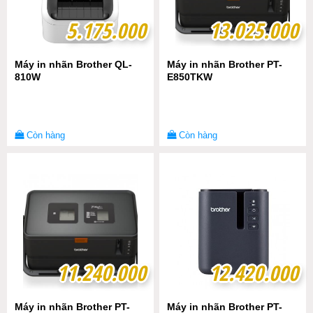
5.175.000
5.175.000
13.025.000
13.025.000
Máy in nhãn Brother QL-
Máy in nhãn Brother PT-
810W
E850TKW
Còn hàng
Còn hàng
11.240.000
11.240.000
12.420.000
12.420.000
Máy in nhãn Brother PT-
Máy in nhãn Brother PT-