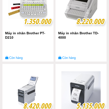
1.350.000
1.350.000
8.220.000
8.220.000
Máy in nhãn Brother PT-
Máy in nhãn Brother TD-
D210
4000
Còn hàng
Còn hàng
8.420.000
8.420.000
5.135.000
5.135.000