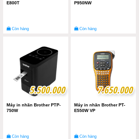
E800T
P950NW
Còn hàng
Còn hàng
5.500.000
5.500.000
7.650.000
7.650.000
Máy in nhãn Brother PTP-
Máy in nhãn Brother PT-
750W
E550W VP
Còn hàng
Còn hàng