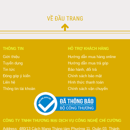
VỀ ĐẦU TRANG
THÔNG TIN
HỖ TRỢ KHÁCH HÀNG
Giới thiệu
Hướng dẫn mua hàng online
Tuyển dụng
Hướng dẫn mua trả góp
Tin tức
Bảo hành, đổi trả
Đóng góp ý kiến
Chính sách bảo mật
Liên hệ
Hình thức thanh toán
Thông tin tài khoản
Chính sách vận chuyển
CÔNG TY TNHH THƯƠNG MẠI DỊCH VỤ CÔNG NGHỆ CHÍ CƯỜNG
Address: 480/13 Cách Mạng Tháng tám Phường 11, Quận 03, Thành