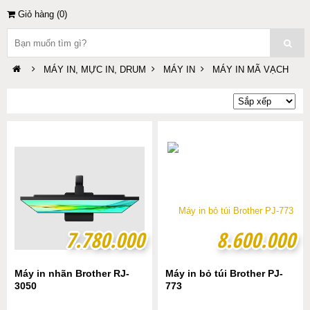
Giỏ hàng (
0
)
MÁY IN, MỰC IN, DRUM
MÁY IN
MÁY IN MÃ VẠCH
7.780.000
7.780.000
8.600.000
8.600.000
Máy in nhãn Brother RJ-
Máy in bỏ túi Brother PJ-
3050
773