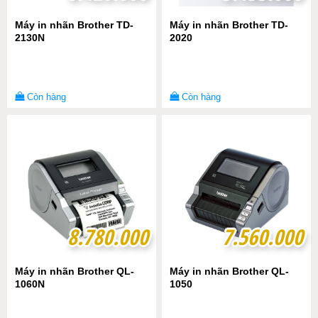
Máy in nhãn Brother TD-
Máy in nhãn Brother TD-
2130N
2020
Còn hàng
Còn hàng
8.780.000
8.780.000
7.560.000
7.560.000
Máy in nhãn Brother QL-
Máy in nhãn Brother QL-
1060N
1050