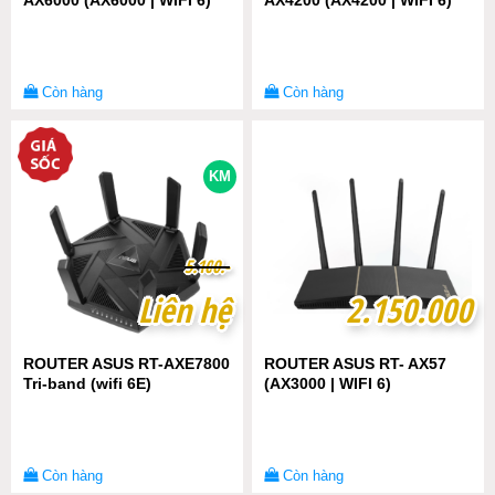
AX6000 (AX6000 | WIFI 6)
AX4200 (AX4200 | WIFI 6)
Còn hàng
Còn hàng
KM
5
5
.
.
1
1
0
0
0
0
.-
.-
Liên hệ
Liên hệ
2.150.000
2.150.000
ROUTER ASUS RT-AXE7800
ROUTER ASUS RT- AX57
Tri-band (wifi 6E)
(AX3000 | WIFI 6)
Còn hàng
Còn hàng