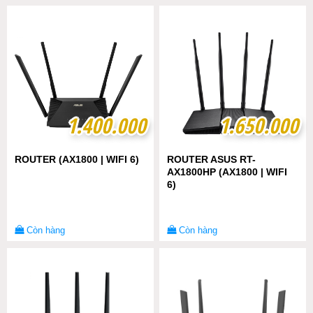
1.400.000
1.400.000
1.650.000
1.650.000
ROUTER (AX1800 | WIFI 6)
ROUTER ASUS RT-
AX1800HP (AX1800 | WIFI
6)
Còn hàng
Còn hàng