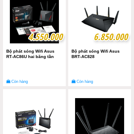
4.550.000
4.550.000
6.850.000
6.850.000
Bộ phát sóng Wifi Asus
Bộ phát sóng Wifi Asus
RT-AC86U hai băng tần
BRT-AC828
Còn hàng
Còn hàng