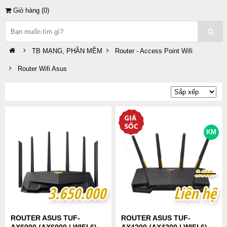
Giỏ hàng (
0
)
TB MẠNG, PHẦN MỀM
Router - Access Point Wifi
Router Wifi Asus
KM
3
3
.
.
0
0
0
0
0
0
.-
.-
3.650.000
3.650.000
Liên hệ
Liên hệ
ROUTER ASUS TUF-
ROUTER ASUS TUF-