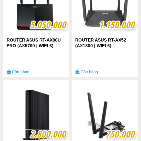
5.050.000
5.050.000
1.150.000
1.150.000
ROUTER ASUS RT-AX86U
ROUTER ASUS RT-AX52
PRO (AX5700 | WIFI 6)
(AX1800 | WIFI 6)
Còn hàng
Còn hàng
2.800.000
2.800.000
750.000
750.000