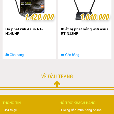
1.420.000
1.420.000
1.040.000
1.040.000
Bộ phát wifi Asus RT-
thiết bị phát sóng wifi asus
N14UHP
RT-N12HP
Còn hàng
Còn hàng
VỀ ĐẦU TRANG
THÔNG TIN
HỖ TRỢ KHÁCH HÀNG
Giới thiệu
Hướng dẫn mua hàng online