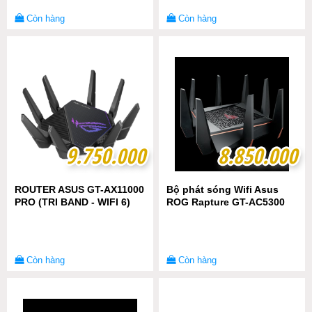
Còn hàng
Còn hàng
9.750.000
9.750.000
8.850.000
8.850.000
ROUTER ASUS GT-AX11000
Bộ phát sóng Wifi Asus
PRO (TRI BAND - WIFI 6)
ROG Rapture GT-AC5300
Còn hàng
Còn hàng