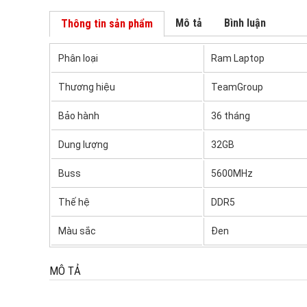
Mô tả
Bình luận
Thông tin sản phẩm
Phân loại
Ram Laptop
Thương hiệu
TeamGroup
Bảo hành
36 tháng
Dung lượng
32GB
Buss
5600MHz
Thế hệ
DDR5
Màu sắc
Đen
MÔ TẢ