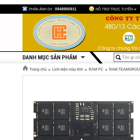
0948900911
PHẢN ÁNH DV :
HỖ TRỢ TRỰC TUYẾN
DANH MỤC SẢN PHẨM
»
»
»
Trang chủ
Linh kiện máy tính
RAM PC
RAM TEAMGROU
Zoom