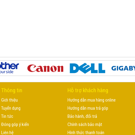
Thông tin
Hỗ trợ khách hàng
Giới thiệu
Hướng dẫn mua hàng online
Tuyển dụng
Hướng dẫn mua trả góp
Tin tức
Bảo hành, đổi trả
Đóng góp ý kiến
Chính sách bảo mật
Liên hệ
Hình thức thanh toán