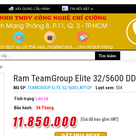
XÂY DỰNG CẤU HÌNH
TIN NỔI BẬT
P
Ram TeamGroup Elite 32/5600 DD
Mã SP:
TEAMGROUP ELITE 32/5600 LAPTOP
Lượt xem:
554
Tình trạng:
Liên hệ
Bảo hành:
36 Tháng
[Giá đã bao gồm VAT]