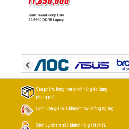
Ram TeamGroup Elite
32/5600 DDR5 Laptop
Sản phẩm, hàng hóa chính hãng đa dạng
phong phú
Luôn luôn giá rẻ & khuyến mại không ngừng.
Dịch vụ chăm sóc khách hàng tốt nhất.