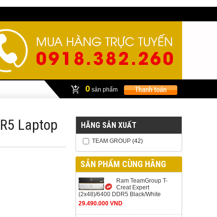
0
sản phẩm
R5 Laptop
HÃNG SẢN XUẤT
TEAM GROUP
(42)
SẢN PHẨM CÙNG HÃNG
Ram TeamGroup T-
Creat Expert
(2x48)/6400 DDR5 Black/White
29.490.000 VND