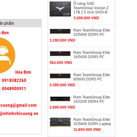
Ổ cứng SSD
TeamGroup Vulcan Z
1TB 2.5 inch SATA III
3.290.000 VND
sản phẩm
Ram TeamGroup Elite
a đơn
32/5600 DDR5 PC
1.190.000 VND
Ram TeamGroup Elite
16/5600 DDR5 PC
562.000 VND
Hóa Đơn
Ram TeamGroup Elite
8/5600 DDR5 PC
:
0918382260
3.390.000 VND
:
0948900911
Ram TeamGroup Elite
16/3200 DDR4 PC
icuong@gmail.com
2.690.000 VND
@vitinhchicuong.vn
Ram TeamGroup Elite
32/5600 DDR5 Laptop
11.850.000 VND