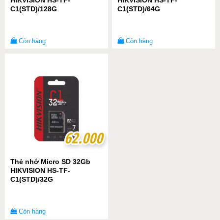
HIKVISION HS-TF-
HIKVISION HS-TF-
C1(STD)/128G
C1(STD)/64G
Còn hàng
Còn hàng
62.000
62.000
Thẻ nhớ Micro SD 32Gb
HIKVISION HS-TF-
C1(STD)/32G
Còn hàng