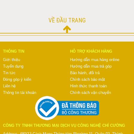
VỀ ĐẦU TRANG
THÔNG TIN
HỖ TRỢ KHÁCH HÀNG
Giới thiệu
Hướng dẫn mua hàng online
Tuyển dụng
Hướng dẫn mua trả góp
Tin tức
Bảo hành, đổi trả
Đóng góp ý kiến
Chính sách bảo mật
Liên hệ
Hình thức thanh toán
Thông tin tài khoản
Chính sách vận chuyển
CÔNG TY TNHH THƯƠNG MẠI DỊCH VỤ CÔNG NGHỆ CHÍ CƯỜNG
Address: 480/13 Cách Mạng Tháng tám Phường 11, Quận 03, Thành