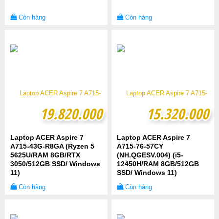
Còn hàng
Còn hàng
19.820.000
19.820.000
15.320.000
15.320.000
Laptop ACER Aspire 7
Laptop ACER Aspire 7
A715-43G-R8GA (Ryzen 5
A715-76-57CY
5625U/RAM 8GB/RTX
(NH.QGESV.004) (i5-
3050/512GB SSD/ Windows
12450H/RAM 8GB/512GB
11)
SSD/ Windows 11)
Còn hàng
Còn hàng