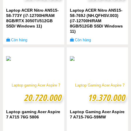
Laptop ACER Nitro AN515-
Laptop ACER Nitro AN515-
58-773Y (i7-12700H/RAM
58-769J (NH.QFHSV.003)
8GB/RTX 3050Ti/512GB
(i7-12700H/RAM
SSD/ Windows 11)
8GB/512GB SSD/ Windows
11)
Còn hàng
Còn hàng
20.720.000
20.720.000
19.370.000
19.370.000
Laptop gaming Acer Aspire
Laptop Gaming Acer Aspire
7 A715 76G 5806
7 A715-76G-59MW