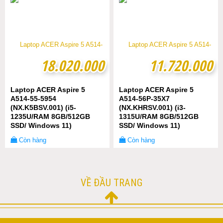
18.020.000
18.020.000
11.720.000
11.720.000
Laptop ACER Aspire 5
Laptop ACER Aspire 5
A514-55-5954
A514-56P-35X7
(NX.K5BSV.001) (i5-
(NX.KHRSV.001) (i3-
1235U/RAM 8GB/512GB
1315U/RAM 8GB/512GB
SSD/ Windows 11)
SSD/ Windows 11)
Còn hàng
Còn hàng
VỀ ĐẦU TRANG