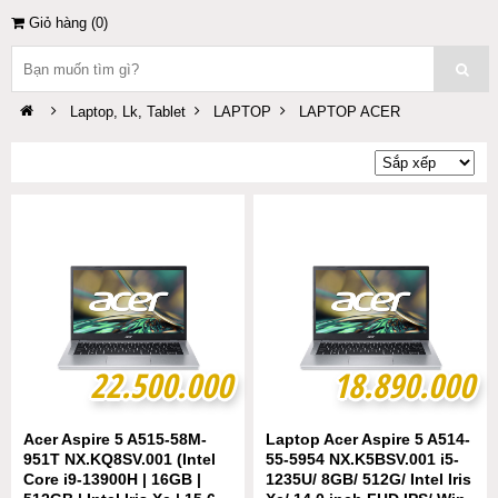
Giỏ hàng (
0
)
Laptop, Lk, Tablet
LAPTOP
LAPTOP ACER
22.500.000
22.500.000
18.890.000
18.890.000
Acer Aspire 5 A515-58M-
Laptop Acer Aspire 5 A514-
951T NX.KQ8SV.001 (Intel
55-5954 NX.K5BSV.001 i5-
Core i9-13900H | 16GB |
1235U/ 8GB/ 512G/ Intel Iris