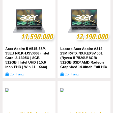
11.590.000
11.590.000
12.190.000
12.190.000
Acer Aspire 5 A515-58P-
Laptop Acer Aspire A314
35EU NX.KHJSV.006 (Intel
23M R4TX NX.KEXSV.001
Core i3-1305U | 8GB |
(Ryzen 5 7520U/ 8GB/
512GB | Intel UHD | 15.6
512GB SSD/ AMD Radeon
inch FHD | Win 11 | Xám)
Graphics/ 14.0inch Full HD/
Windows 11 Home/ Silver/
Còn hàng
Còn hàng
Nhôm/ 1 Year)