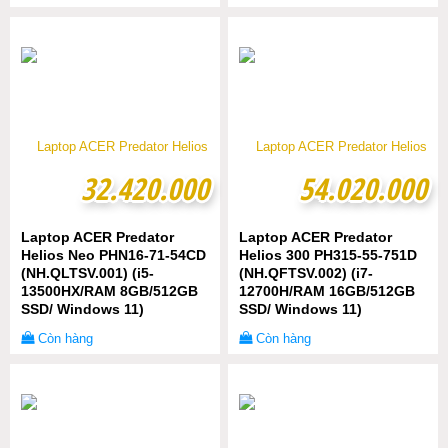
32.420.000
32.420.000
54.020.000
54.020.000
Laptop ACER Predator
Laptop ACER Predator
Helios Neo PHN16-71-54CD
Helios 300 PH315-55-751D
(NH.QLTSV.001) (i5-
(NH.QFTSV.002) (i7-
13500HX/RAM 8GB/512GB
12700H/RAM 16GB/512GB
SSD/ Windows 11)
SSD/ Windows 11)
Còn hàng
Còn hàng