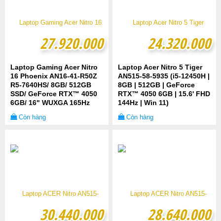
27.920.000
27.920.000
24.320.000
24.320.000
Laptop Gaming Acer Nitro
Laptop Acer Nitro 5 Tiger
16 Phoenix AN16-41-R50Z
AN515-58-5935 (i5-12450H |
R5-7640HS/ 8GB/ 512GB
8GB | 512GB | GeForce
SSD/ GeForce RTX™ 4050
RTX™ 4050 6GB | 15.6' FHD
6GB/ 16" WUXGA 165Hz
144Hz | Win 11)
100% sRGB/ Windows 11
Còn hàng
Còn hàng
30.440.000
30.440.000
28.640.000
28.640.000