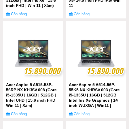
512GB | Intel Iris Xe | 15.6
Xe/ 14.0 inch FHD IPS/ Win
inch FHD | Win 11 | Xám)
11
Còn hàng
Còn hàng
15.890.000
15.890.000
15.890.000
15.890.000
Acer Aspire 5 A515-58P-
Acer Aspire 5 A514-56P-
56RP NX.KHJSV.008 (Core
55K5 NX.KHRSV.003 (Core
i5-1335U | 16GB | 512GB |
i5-1335U | 16GB | 512GB |
Intel UHD | 15.6 inch FHD |
Intel Iris Xe Graphics | 14
Win 11 | Xám)
inch WUXGA | Win11 |
Gray)
Còn hàng
Còn hàng