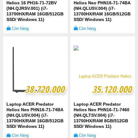
Helios 16 PH16-71-72BV
Helios Neo PHN16-71-74BA
(NH.QJRSV.001) (i7-
(NH.QLUSV.004) (i7-
13700HX/RAM 16GB/512GB
13700HX/RAM 16GB/512GB
SSD/ Windows 11)
SSD/ Windows 11)
Còn hàng
Còn hàng
38.720.000
38.720.000
35.120.000
35.120.000
Laptop ACER Predator
Laptop ACER Predator
Helios Neo PHN16-71-74BA
Helios Neo PHN16-71-7460
(NH.QLUSV.004) (i7-
(NH.QLTSV.004) (i7-
13700HX/RAM 16GB/512GB
13700HX/RAM 8GB/512GB
SSD/ Windows 11)
SSD/ Windows 11)
Còn hàng
Còn hàng