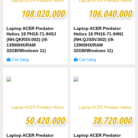
108.020.000
108.020.000
106.040.000
106.040.000
Laptop ACER Predator
Laptop ACER Predator
Helios 18 PH18-71-94SJ
Helios 16 PH16-71-94N1
(NH.QKRSV.002) (i9-
(NH.QJSSV.002) (i9-
13900HX/RAM
13900HX/RAM
32GB/Windows 11)
32GB/Windows 11)
Còn hàng
Còn hàng
50.420.000
50.420.000
38.720.000
38.720.000
Laptop ACER Predator
Laptop ACER Predator