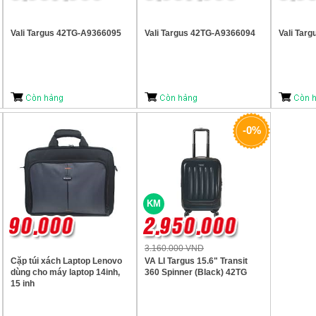
Vali Targus 42TG-A9366095
Vali Targus 42TG-A9366094
Vali Tar
-0%
KM
3.160.000 VND
Cặp túi xách Laptop Lenovo
VA LI Targus 15.6" Transit
dùng cho máy laptop 14inh,
360 Spinner (Black) 42TG
15 inh