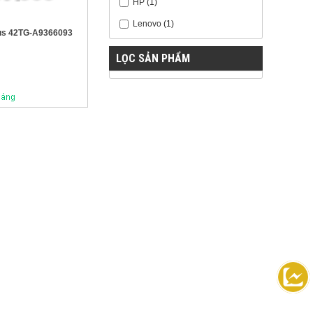
HP
(1)
Lenovo
(1)
gus 42TG-A9366093
LỌC SẢN PHẨM