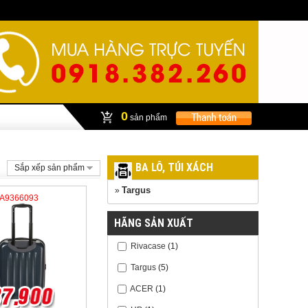
0
sản phẩm
BA LÔ, TÚI XÁCH
Sắp xếp sản phẩm
Targus
»
-A9366093
HÃNG SẢN XUẤT
Rivacase
(1)
Targus
(5)
ACER
(1)