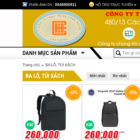
0948900911
PHẢN ÁNH DV :
HỖ TRỢ TRỰC TUYẾN
DANH MỤC SẢN PHẨM
»
Trang chủ
BA LÔ, TÚI XÁCH
BA LÔ, TÚI XÁCH
Mới nhất
Rẻ nhất
-0%
-0%
KM
KM