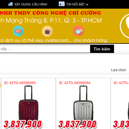
XÂY DỰNG CẤU HÌNH
TIN NỔI BẬT
Lựa chọn
ID: 42TG-A9366095
ID: 42TG-A9366094
ID: 42TG