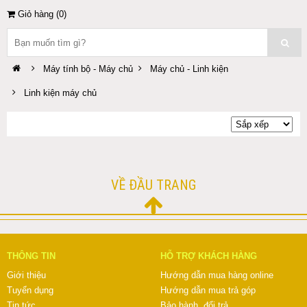
Giỏ hàng (
0
)
Máy tính bộ - Máy chủ
Máy chủ - Linh kiện
Linh kiện máy chủ
VỀ ĐẦU TRANG
THÔNG TIN
HỖ TRỢ KHÁCH HÀNG
Giới thiệu
Hướng dẫn mua hàng online
Tuyển dụng
Hướng dẫn mua trả góp
Tin tức
Bảo hành, đổi trả