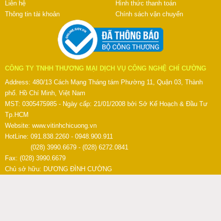
Liên hệ
Hình thức thanh toán
Thông tin tài khoản
Chính sách vận chuyển
CÔNG TY TNHH THƯƠNG MẠI DỊCH VỤ CÔNG NGHỆ CHÍ CƯỜNG
Address: 480/13 Cách Mạng Tháng tám Phường 11, Quận 03, Thành
phố. Hồ Chí Minh, Việt Nam
MST: 0305475985 - Ngày cấp: 21/01/2008 bởi Sở Kế Hoạch & Đầu Tư
Tp.HCM
Website:
www.vitinhchicuong.vn
HotLine: 091.838.2260 - 0948.900.911
(028) 3990.6679 - (028) 6272.0841
Fax: (028) 3990.6679
Chủ sở hữu: DƯƠNG ĐÌNH CƯỜNG