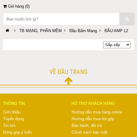
Giỏ hàng (
0
)
TB MẠNG, PHẦN MỀM
Đầu Bấm Mạng
ĐẦU AMP L2
VỀ ĐẦU TRANG
THÔNG TIN
HỖ TRỢ KHÁCH HÀNG
Giới thiệu
Hướng dẫn mua hàng online
Tuyển dụng
Hướng dẫn mua trả góp
Tin tức
Bảo hành, đổi trả
Đóng góp ý kiến
Chính sách bảo mật