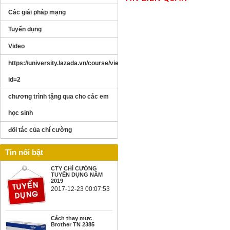
Các giải pháp mạng
Tuyển dụng
Video
https://university.lazada.vn/course/view.php?
id=2
chương trình tặng qua cho các em
học sinh
đối tác của chí cường
Tin nổi bật
CTY CHÍ CƯỜNG
TUYỂN DỤNG NĂM
2019
2017-12-23 00:07:53
Cách thay mực
Brother TN 2385