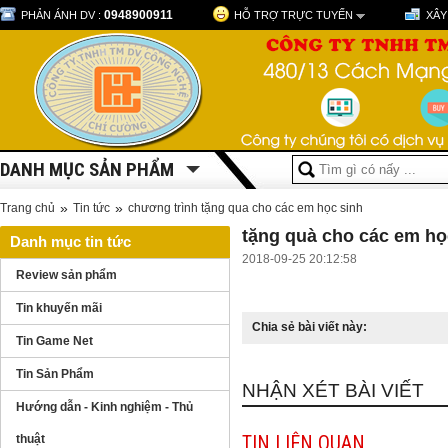
0948900911
PHẢN ÁNH DV :
HỖ TRỢ TRỰC TUYẾN
XÂY
DANH MỤC SẢN PHẨM
»
»
Trang chủ
Tin tức
chương trình tặng qua cho các em học sinh
tặng quà cho các em họ
Danh mục tin tức
2018-09-25 20:12:58
Review sản phẩm
Tin khuyến mãi
Chia sẻ bài viết này:
Tin Game Net
Tin Sản Phẩm
NHẬN XÉT BÀI VIẾT
Hướng dẫn - Kinh nghiệm - Thủ
TIN LIÊN QUAN
thuật