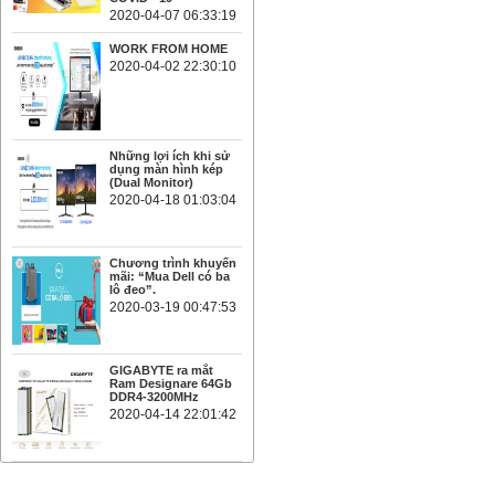
2020-04-07 06:33:19
WORK FROM HOME
2020-04-02 22:30:10
Những lợi ích khi sử
dụng màn hình kép
(Dual Monitor)
2020-04-18 01:03:04
Chương trình khuyến
mãi: “Mua Dell có ba
lô đeo”.
2020-03-19 00:47:53
GIGABYTE ra mắt
Ram Designare 64Gb
DDR4-3200MHz
2020-04-14 22:01:42