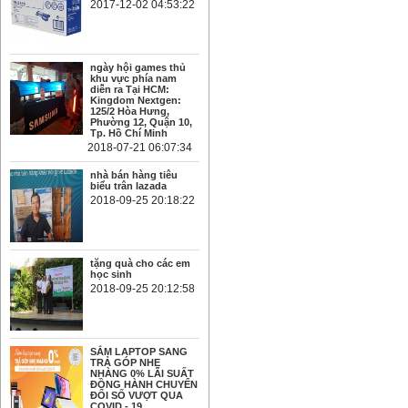
2017-12-02 04:53:22
ngày hội games thủ
khu vực phía nam
diễn ra Tại HCM:
Kingdom Nextgen:
125/2 Hòa Hưng,
Phường 12, Quận 10,
Tp. Hồ Chí Minh
2018-07-21 06:07:34
nhà bán hàng tiêu
biểu trân lazada
2018-09-25 20:18:22
tặng quà cho các em
học sinh
2018-09-25 20:12:58
SẮM LAPTOP SANG
TRẢ GÓP NHẸ
NHÀNG 0% LÃI SUẤT
ĐỒNG HÀNH CHUYỂN
ĐỔI SỐ VƯỢT QUA
COVID - 19