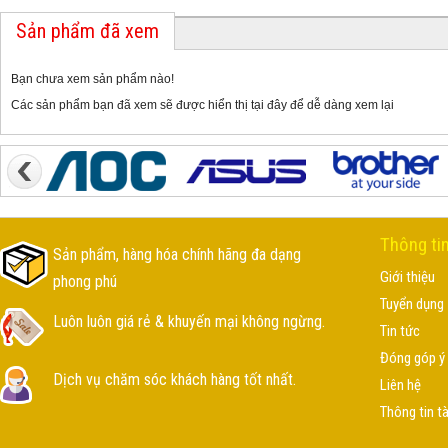
Sản phẩm đã xem
Bạn chưa xem sản phẩm nào!
Các sản phẩm bạn đã xem sẽ được hiển thị tại đây để dễ dàng xem lại
Thông ti
Sản phẩm, hàng hóa chính hãng đa dạng
Giới thiệu
phong phú
Tuyển dụng
Luôn luôn giá rẻ & khuyến mại không ngừng.
Tin tức
Đóng góp ý 
Dịch vụ chăm sóc khách hàng tốt nhất.
Liên hệ
Thông tin t