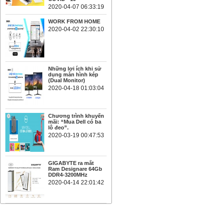
2020-04-07 06:33:19
WORK FROM HOME
2020-04-02 22:30:10
Những lợi ích khi sử
dụng màn hình kép
(Dual Monitor)
2020-04-18 01:03:04
Chương trình khuyến
mãi: “Mua Dell có ba
lô đeo”.
2020-03-19 00:47:53
GIGABYTE ra mắt
Ram Designare 64Gb
DDR4-3200MHz
2020-04-14 22:01:42