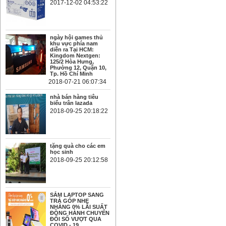
2017-12-02 04:53:22
ngày hội games thủ
khu vực phía nam
diễn ra Tại HCM:
Kingdom Nextgen:
125/2 Hòa Hưng,
Phường 12, Quận 10,
Tp. Hồ Chí Minh
2018-07-21 06:07:34
nhà bán hàng tiêu
biểu trân lazada
2018-09-25 20:18:22
tặng quà cho các em
học sinh
2018-09-25 20:12:58
SẮM LAPTOP SANG
TRẢ GÓP NHẸ
NHÀNG 0% LÃI SUẤT
ĐỒNG HÀNH CHUYỂN
ĐỔI SỐ VƯỢT QUA
COVID - 19