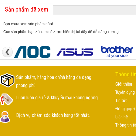
Sản phẩm đã xem
Bạn chưa xem sản phẩm nào!
Các sản phẩm bạn đã xem sẽ được hiển thị tại đây để dễ dàng xem lại
Thông ti
Sản phẩm, hàng hóa chính hãng đa dạng
Giới thiệu
phong phú
Tuyển dụng
Luôn luôn giá rẻ & khuyến mại không ngừng.
Tin tức
Đóng góp ý 
Dịch vụ chăm sóc khách hàng tốt nhất.
Liên hệ
Thông tin t