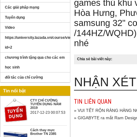
games thủ khu 
Các giải pháp mạng
Hòa Hưng, Phườ
Tuyển dụng
samsung 32" c
Video
/144HZ/WQHD) đ
https://university.lazada.vn/course/view.php?
nhé
id=2
chương trình tặng qua cho các em
Chia sẻ bài viết này:
học sinh
đối tác của chí cường
NHẬN XÉT 
Tin nổi bật
TIN LIÊN QUAN
CTY CHÍ CƯỜNG
TUYỂN DỤNG NĂM
2019
»
VUI TẾT RỘN RÀNG HÀNG 
2017-12-23 00:07:53
»
GIGABYTE ra mắt Ram Desi
Cách thay mực
Brother TN 2385