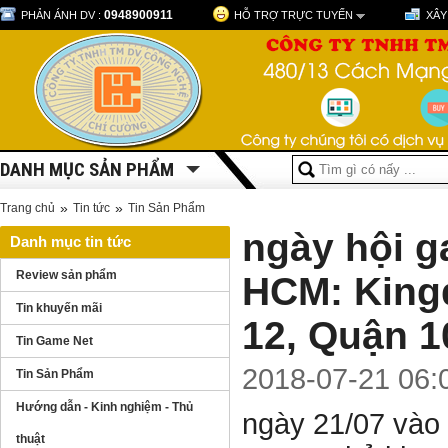
0948900911
PHẢN ÁNH DV :
HỖ TRỢ TRỰC TUYẾN
XÂY
DANH MỤC SẢN PHẨM
»
»
Trang chủ
Tin tức
Tin Sản Phẩm
ngày hội g
Danh mục tin tức
Review sản phẩm
HCM: King
Tin khuyến mãi
12, Quận 1
Tin Game Net
2018-07-21 06:
Tin Sản Phẩm
Hướng dẫn - Kinh nghiệm - Thủ
ngày 21/07 và
thuật