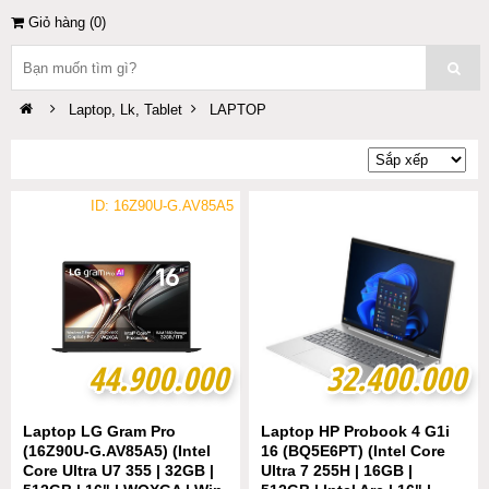
Giỏ hàng (
0
)
Laptop, Lk, Tablet
LAPTOP
ID: 16Z90U-G.AV85A5
44.900.000
44.900.000
32.400.000
32.400.000
Laptop LG Gram Pro
Laptop HP Probook 4 G1i
(16Z90U-G.AV85A5) (Intel
16 (BQ5E6PT) (Intel Core
Core Ultra U7 355 | 32GB |
Ultra 7 255H | 16GB |