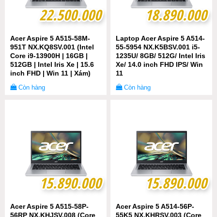
22.500.000
22.500.000
18.890.000
18.890.000
Acer Aspire 5 A515-58M-
Laptop Acer Aspire 5 A514-
951T NX.KQ8SV.001 (Intel
55-5954 NX.K5BSV.001 i5-
Core i9-13900H | 16GB |
1235U/ 8GB/ 512G/ Intel Iris
512GB | Intel Iris Xe | 15.6
Xe/ 14.0 inch FHD IPS/ Win
inch FHD | Win 11 | Xám)
11
Còn hàng
Còn hàng
15.890.000
15.890.000
15.890.000
15.890.000
Acer Aspire 5 A515-58P-
Acer Aspire 5 A514-56P-
56RP NX.KHJSV.008 (Core
55K5 NX.KHRSV.003 (Core