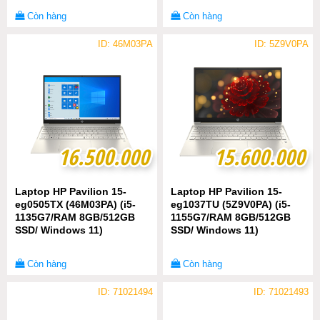
Còn hàng
Còn hàng
ID: 46M03PA
ID: 5Z9V0PA
16.500.000
16.500.000
15.600.000
15.600.000
Laptop HP Pavilion 15-
Laptop HP Pavilion 15-
eg0505TX (46M03PA) (i5-
eg1037TU (5Z9V0PA) (i5-
1135G7/RAM 8GB/512GB
1155G7/RAM 8GB/512GB
SSD/ Windows 11)
SSD/ Windows 11)
Còn hàng
Còn hàng
ID: 71021494
ID: 71021493