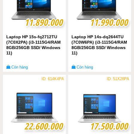
11.890.000
11.890.000
11.990.000
11.990.000
Laptop HP 15s-fq2712TU
Laptop HP 14s-dq2644TU
(7C0X2PA) (i3-1115G4/RAM
(7C0W6PA) (i3-1115G4/RAM
8GB/256GB SSD/ Windows
8GB/256GB SSD/ Windows
11)
11)
Còn hàng
Còn hàng
ID: 614K4PA
ID: 51X28PA
22.600.000
22.600.000
17.500.000
17.500.000