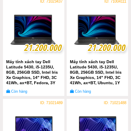
ID: 71023437
ID: 71004111
21.200.000
21.200.000
21.200.000
21.200.000
Máy tính xách tay Dell
Máy tính xách tay Dell
Latitude 5430, i5-1235U,
Latitude 5430, i5-1235U,
8GB, 256GB SSD, Intel Iris
8GB, 256GB SSD, Intel Iris
Xe Graphics, 14" FHD, 3C
Xe Graphics, 14" FHD, 3C
41Wh, ax+BT, Fedora, 3Y
41Wh, ax+BT, Ubuntu, 1Y
WTY (P137G005)
WTY (P137G005)
Còn hàng
Còn hàng
ID: 71021489
ID: 71021488