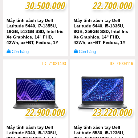
30.500.000
30.500.000
22.700.000
22.700.000
Máy tính xách tay Dell
Máy tính xách tay Dell
Latitude 5440, i7-1355U,
Latitude 5440, i5-1335U,
16GB, 512GB SSD, Intel Iris
8GB, 256GB SSD, Intel Iris
Xe Graphics, 14" FHD,
Xe Graphics, 14" FHD,
42Wh, ax+BT, Fedora, 1Y
42Wh, ax+BT, Fedora, 1Y
WTY
WTY
Còn hàng
Còn hàng
ID: 71021490
ID: 71004116
22.900.000
22.900.000
23.220.000
23.220.000
Máy tính xách tay Dell
Máy tính xách tay Dell
Latitude 5340, i5-1335U,
Latitude 5530, i5-1235U,