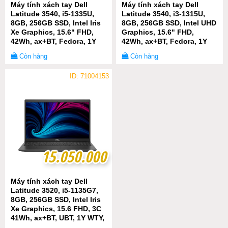
Máy tính xách tay Dell
Máy tính xách tay Dell
Latitude 3540, i5-1335U,
Latitude 3540, i3-1315U,
8GB, 256GB SSD, Intel Iris
8GB, 256GB SSD, Intel UHD
Xe Graphics, 15.6" FHD,
Graphics, 15.6" FHD,
42Wh, ax+BT, Fedora, 1Y
42Wh, ax+BT, Fedora, 1Y
WTY
WTY
Còn hàng
Còn hàng
ID: 71004153
15.050.000
15.050.000
Máy tính xách tay Dell
Latitude 3520, i5-1135G7,
8GB, 256GB SSD, Intel Iris
Xe Graphics, 15.6 FHD, 3C
41Wh, ax+BT, UBT, 1Y WTY,
( P108F001)