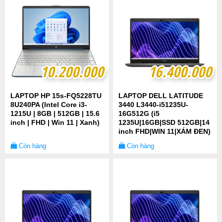
10.200.000
10.200.000
16.400.000
16.400.000
LAPTOP HP 15s-FQ5228TU
LAPTOP DELL LATITUDE
8U240PA (Intel Core i3-
3440 L3440-i51235U-
1215U | 8GB | 512GB | 15.6
16G512G (i5
inch | FHD | Win 11 | Xanh)
1235U|16GB|SSD 512GB|14
inch FHD|WIN 11|XÁM ĐEN)
Còn hàng
Còn hàng