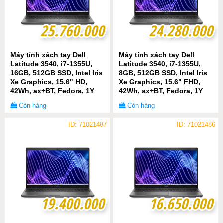
25.760.000
25.760.000
24.280.000
24.280.000
Máy tính xách tay Dell
Máy tính xách tay Dell
Latitude 3540, i7-1355U,
Latitude 3540, i7-1355U,
16GB, 512GB SSD, Intel Iris
8GB, 512GB SSD, Intel Iris
Xe Graphics, 15.6" HD,
Xe Graphics, 15.6" FHD,
42Wh, ax+BT, Fedora, 1Y
42Wh, ax+BT, Fedora, 1Y
WTY
WTY
Còn hàng
Còn hàng
ID: 71021487
ID: 71021486
19.400.000
19.400.000
16.650.000
16.650.000