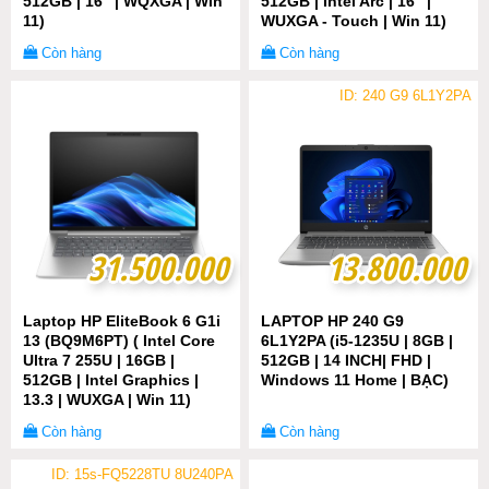
512GB | 16" | WQXGA | Win
512GB | Intel Arc | 16" |
11)
WUXGA - Touch | Win 11)
Còn hàng
Còn hàng
ID: 240 G9 6L1Y2PA
31.500.000
31.500.000
13.800.000
13.800.000
Laptop HP EliteBook 6 G1i
LAPTOP HP 240 G9
13 (BQ9M6PT) ( Intel Core
6L1Y2PA (i5-1235U | 8GB |
Ultra 7 255U | 16GB |
512GB | 14 INCH| FHD |
512GB | Intel Graphics |
Windows 11 Home | BẠC)
13.3 | WUXGA | Win 11)
Còn hàng
Còn hàng
ID: 15s-FQ5228TU 8U240PA