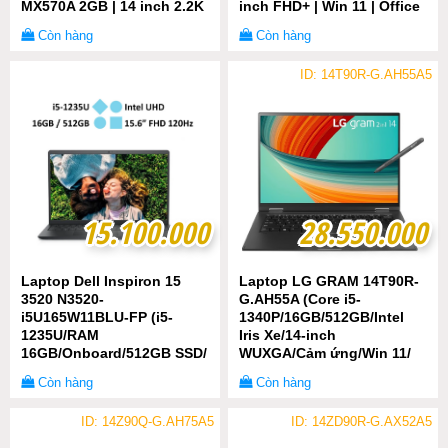
MX570A 2GB | 14 inch 2.2K
inch FHD+ | Win 11 | Office
| Win 11 | Office | Xanh)
| Xanh)
Còn hàng
Còn hàng
ID: 14T90R-G.AH55A5
15.100.000
15.100.000
28.550.000
28.550.000
Laptop Dell Inspiron 15
Laptop LG GRAM 14T90R-
3520 N3520-
G.AH55A (Core i5-
i5U165W11BLU-FP (i5-
1340P/16GB/512GB/Intel
1235U/RAM
Iris Xe/14-inch
16GB/Onboard/512GB SSD/
WUXGA/Cảm ứng/Win 11/
Windows 11 + Office)
Đen)
Còn hàng
Còn hàng
ID: 14Z90Q-G.AH75A5
ID: 14ZD90R-G.AX52A5