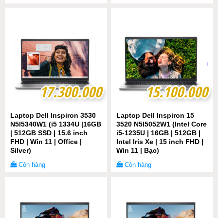
17.300.000
17.300.000
15.100.000
15.100.000
Laptop Dell Inspiron 3530
Laptop Dell Inspiron 15
N5I5340W1 (i5 1334U |16GB
3520 N5I5052W1 (Intel Core
| 512GB SSD | 15.6 inch
i5-1235U | 16GB | 512GB |
FHD | Win 11 | Office |
Intel Iris Xe | 15 inch FHD |
Silver)
Win 11 | Bạc)
Còn hàng
Còn hàng