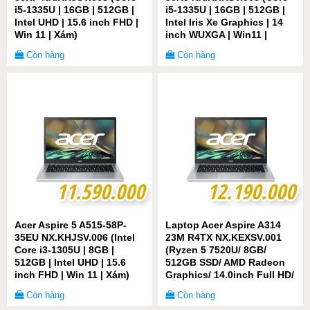
i5-1335U | 16GB | 512GB |
i5-1335U | 16GB | 512GB |
Intel UHD | 15.6 inch FHD |
Intel Iris Xe Graphics | 14
Win 11 | Xám)
inch WUXGA | Win11 |
Gray)
Còn hàng
Còn hàng
11.590.000
11.590.000
12.190.000
12.190.000
Acer Aspire 5 A515-58P-
Laptop Acer Aspire A314
35EU NX.KHJSV.006 (Intel
23M R4TX NX.KEXSV.001
Core i3-1305U | 8GB |
(Ryzen 5 7520U/ 8GB/
512GB | Intel UHD | 15.6
512GB SSD/ AMD Radeon
inch FHD | Win 11 | Xám)
Graphics/ 14.0inch Full HD/
Windows 11 Home/ Silver/
Còn hàng
Còn hàng
Nhôm/ 1 Year)