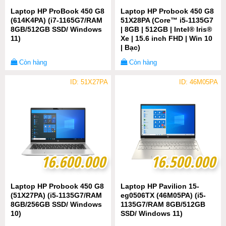
Laptop HP ProBook 450 G8
Laptop HP Probook 450 G8
(614K4PA) (i7-1165G7/RAM
51X28PA (Core™ i5-1135G7
8GB/512GB SSD/ Windows
| 8GB | 512GB | Intel® Iris®
11)
Xe | 15.6 inch FHD | Win 10
| Bạc)
Còn hàng
Còn hàng
ID: 51X27PA
ID: 46M05PA
16.600.000
16.600.000
16.500.000
16.500.000
Laptop HP Probook 450 G8
Laptop HP Pavilion 15-
(51X27PA) (i5-1135G7/RAM
eg0506TX (46M05PA) (i5-
8GB/256GB SSD/ Windows
1135G7/RAM 8GB/512GB
10)
SSD/ Windows 11)