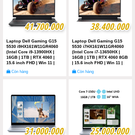
41.700.000
41.700.000
38.400.000
38.400.000
Laptop Dell Gaming G15
Laptop Dell Gaming G15
5530 i9HX161W11GR4060
5530 i7HX161W11GR4060
(Intel Core i9-13900HX |
(Intel Core i7-13650HX |
16GB | 1TB | RTX 4060 |
16GB | 1TB | RTX 4060 8GB
15.6 inch FHD | Win 11 |
| 15.6 inch FHD | Win 11 |
Office | Xám Đen)
Office | Xám Đen)
Còn hàng
Còn hàng
31.000.000
31.000.000
25.000.000
25.000.000