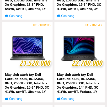
8GB, 256GB SSD, Intel Iris
8GB, 256GB SSD, Intel Iris
Xe Graphics, 13.3" FHD,
Xe Graphics, 15.6" FHD, 3C
54Wh, ax+BT, Ubuntu, 1Y
41Wh, ax+BT, Ubuntu, 3Y
WTY
WTY (P104F005)
Còn hàng
Còn hàng
ID: 71004112
ID: 71023436
21.520.000
21.520.000
22.700.000
22.700.000
Máy tính xách tay Dell
Máy tính xách tay Dell
Latitude 5530, i5-1235U,
Latitude 5430, i5-1235U,
8GB, 256GB SSD, Intel Iris
8GB, 256GB SSD, Intel Iris
Xe Graphics, 15.6" FHD, 3C
Xe Graphics, 14" FHD, 3C
41Wh, ax+BT, Ubuntu, 1Y
41Wh, ax+BT, Fedora, 1Y
WTY (P104F005)
WTY (P137G005)
Còn hàng
Còn hàng