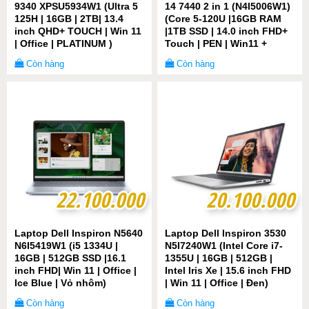
9340 XPSU5934W1 (Ultra 5
14 7440 2 in 1 (N4I5006W1)
125H | 16GB | 2TB| 13.4
(Core 5-120U |16GB RAM
inch QHD+ TOUCH | Win 11
|1TB SSD | 14.0 inch FHD+
| Office | PLATINUM )
Touch | PEN | Win11 +
Office | XANH)
Còn hàng
Còn hàng
22.100.000
22.100.000
20.100.000
20.100.000
Laptop Dell Inspiron N5640
Laptop Dell Inspiron 3530
N6I5419W1 (i5 1334U |
N5I7240W1 (Intel Core i7-
16GB | 512GB SSD |16.1
1355U | 16GB | 512GB |
inch FHD| Win 11 | Office |
Intel Iris Xe | 15.6 inch FHD
Ice Blue | Vỏ nhôm)
| Win 11 | Office | Đen)
Còn hàng
Còn hàng