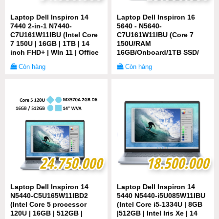
Laptop Dell Inspiron 14
Laptop Dell Inspiron 16
7440 2-in-1 N7440-
5640 - N5640-
C7U161W11IBU (Intel Core
C7U161W11IBU (Core 7
7 150U | 16GB | 1TB | 14
150U/RAM
inch FHD+ | WIn 11 | Office
16GB/Onboard/1TB SSD/
| Xanh)
Windows 11 + Office)
Còn hàng
Còn hàng
24.750.000
24.750.000
18.500.000
18.500.000
Laptop Dell Inspiron 14
Laptop Dell Inspiron 14
N5440-C5U165W11IBD2
5440 N5440-i5U085W11IBU
(Intel Core 5 processor
(Intel Core i5-1334U | 8GB
120U | 16GB | 512GB |
|512GB | Intel Iris Xe | 14