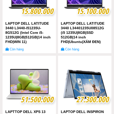
15.800.000
15.800.000
15.100.000
15.100.000
LAPTOP DELL LATITUDE
LAPTOP DELL LATITUDE
3440 L3440-I51235U-
3440 L34401235U08512G
8G512G (Intel Core i5-
(i5 1235U|8GB|SSD
1235U|8GB|512GB|14 inch
512GB|14 inch
FHD|WIN 11)
FHD|Ubuntu|XÁM ĐEN)
Còn hàng
Còn hàng
51.500.000
51.500.000
27.300.000
27.300.000
LAPTTOP DELL XPS 13
LAPTOP DELL INSPIRON