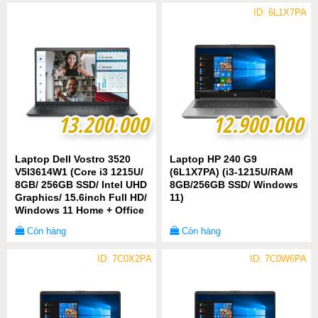
ID: 6L1X7PA
13.200.000
13.200.000
12.900.000
12.900.000
Laptop Dell Vostro 3520
Laptop HP 240 G9
V5I3614W1 (Core i3 1215U/
(6L1X7PA) (i3-1215U/RAM
8GB/ 256GB SSD/ Intel UHD
8GB/256GB SSD/ Windows
Graphics/ 15.6inch Full HD/
11)
Windows 11 Home + Office
Student/ Gray/ Vỏ nhựa/ 1
Còn hàng
Còn hàng
Year)
ID: 7C0X2PA
ID: 7C0W6PA