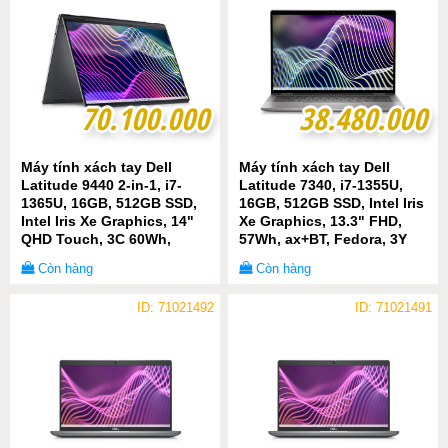
70.100.000
70.100.000
38.480.000
38.480.000
Máy tính xách tay Dell
Máy tính xách tay Dell
Latitude 9440 2-in-1, i7-
Latitude 7340, i7-1355U,
1365U, 16GB, 512GB SSD,
16GB, 512GB SSD, Intel Iris
Intel Iris Xe Graphics, 14"
Xe Graphics, 13.3" FHD,
QHD Touch, 3C 60Wh,
57Wh, ax+BT, Fedora, 3Y
ax+BT, Pen, Win 11 Pro
WTY
Còn hàng
Còn hàng
ID: 71021492
ID: 71021491