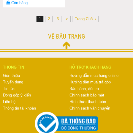
Còn hàng
1
2
3
>
Trang Cuối ›
VỀ ĐẦU TRANG
THÔNG TIN
HỖ TRỢ KHÁCH HÀNG
Giới thiệu
Hướng dẫn mua hàng online
Tuyển dụng
Hướng dẫn mua trả góp
Tin tức
Bảo hành, đổi trả
Đóng góp ý kiến
Chính sách bảo mật
Liên hệ
Hình thức thanh toán
Thông tin tài khoản
Chính sách vận chuyển