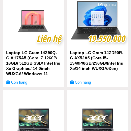
Liên hệ
Liên hệ
19.550.000
19.550.000
Laptop LG Gram 14Z90Q-
Laptop LG Gram 14ZD90R-
G.AH75A5 (Core i7 1260P/
G.AX52A5 (Core i5-
16GB/ 512GB SSD/ Intel Iris
1340P/8GB/256GB/Intel Iris
Xe Graphics/ 14.0inch
Xe/14 inch WUXGA/Đen)
WUXGA/ Windows 11
Home/ Grey)
Còn hàng
Còn hàng