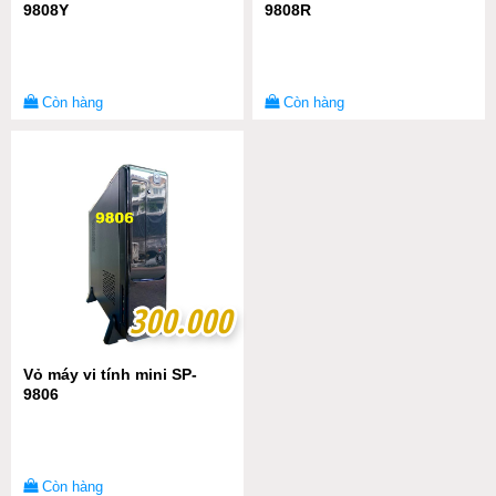
9808Y
9808R
Còn hàng
Còn hàng
300.000
300.000
Vỏ máy vi tính mini SP-
9806
Còn hàng