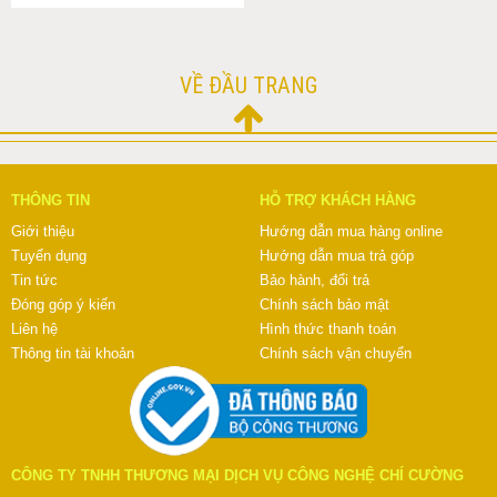
VỀ ĐẦU TRANG
THÔNG TIN
HỖ TRỢ KHÁCH HÀNG
Giới thiệu
Hướng dẫn mua hàng online
Tuyển dụng
Hướng dẫn mua trả góp
Tin tức
Bảo hành, đổi trả
Đóng góp ý kiến
Chính sách bảo mật
Liên hệ
Hình thức thanh toán
Thông tin tài khoản
Chính sách vận chuyển
CÔNG TY TNHH THƯƠNG MẠI DỊCH VỤ CÔNG NGHỆ CHÍ CƯỜNG