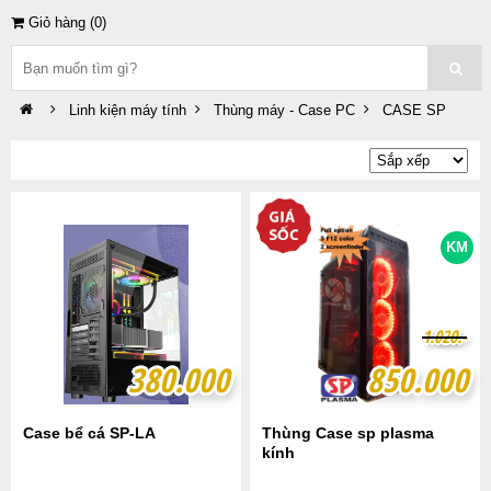
Giỏ hàng (
0
)
Linh kiện máy tính
Thùng máy - Case PC
CASE SP
KM
1
1
.
.
0
0
2
2
0
0
.-
.-
380.000
380.000
850.000
850.000
Case bể cá SP-LA
Thùng Case sp plasma
kính