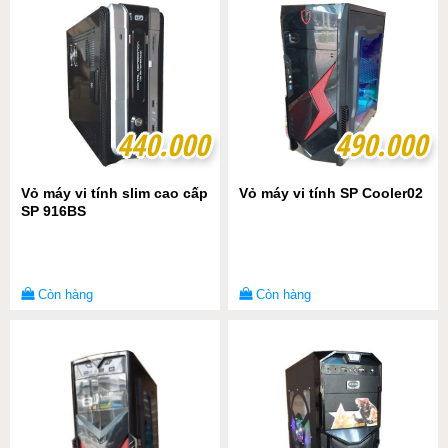
440.000
440.000
490.000
490.000
Vỏ máy vi tính slim cao cấp
Vỏ máy vi tính SP Cooler02
SP 916BS
Còn hàng
Còn hàng