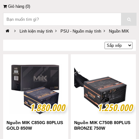
Giỏ hàng (
0
)
Linh kiện máy tính
PSU - Nguồn máy tính
Nguồn MIK
1.880.000
1.880.000
1.250.000
1.250.000
Nguồn MIK C850G 80PLUS
Nguồn MIK C750B 80PLUS
GOLD 850W
BRONZE 750W