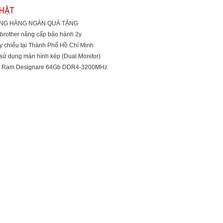
NHẬT
ÀNG HÀNG NGÀN QUÀ TẶNG
brother nâng cấp bảo hành 2y
y chiếu tại Thành Phố Hồ Chí Minh
 sử dụng màn hình kép (Dual Monitor)
t Ram Designare 64Gb DDR4-3200MHz