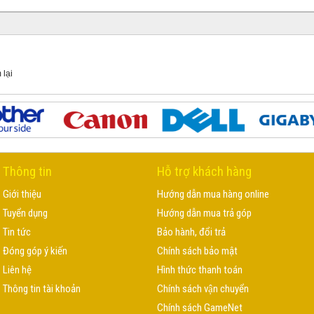
 lại
Thông tin
Hỗ trợ khách hàng
Giới thiệu
Hướng dẫn mua hàng online
Tuyển dụng
Hướng dẫn mua trả góp
Tin tức
Bảo hành, đổi trả
Đóng góp ý kiến
Chính sách bảo mật
Liên hệ
Hình thức thanh toán
Thông tin tài khoản
Chính sách vận chuyển
Chính sách GameNet