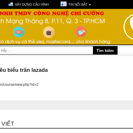
XÂY DỰNG CẤU HÌNH
TIN NỔI BẬT
êu biểu trân lazada
a.vn/course/view.php?id=2
 VIẾT