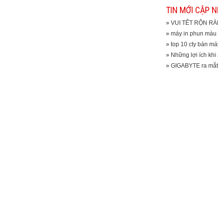
TIN MỚI CẬP 
»
VUI TẾT RỘN R
»
máy in phun màu 
»
top 10 cty bán má
»
Những lợi ích khi
»
GIGABYTE ra mắ