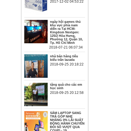
2017-12-02 04:53:22
ngày hội games thủ
khu vực phía nam
diễn ra Tại HCM:
Kingdom Nextgen:
125/2 Hòa Hưng,
Phường 12, Quận 10,
Tp. Hồ Chí Minh
2018-07-21 06:07:34
nhà bán hàng tiêu
biểu trân lazada
2018-09-25 20:18:22
tặng quà cho các em
học sinh
2018-09-25 20:12:58
SẮM LAPTOP SANG
TRẢ GÓP NHẸ
NHÀNG 0% LÃI SUẤT
ĐỒNG HÀNH CHUYỂN
ĐỔI SỐ VƯỢT QUA
COVID - 19