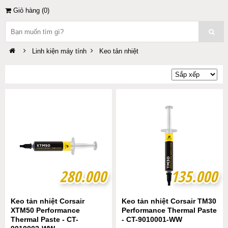
Giỏ hàng (
0
)
Linh kiện máy tính
Keo tản nhiệt
280.000
280.000
135.000
135.000
Keo tản nhiệt Corsair
Keo tản nhiệt Corsair TM30
XTM50 Performance
Performance Thermal Paste
Thermal Paste - CT-
- CT-9010001-WW