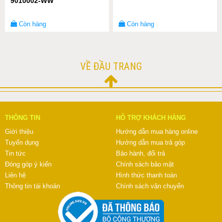
9010002-WW
Còn hàng
Còn hàng
VỀ ĐẦU TRANG
THÔNG TIN
HỖ TRỢ KHÁCH HÀNG
Giới thiệu
Hướng dẫn mua hàng online
Tuyển dụng
Hướng dẫn mua trả góp
Tin tức
Bảo hành, đổi trả
Đóng góp ý kiến
Chính sách bảo mật
Liên hệ
Hình thức thanh toán
Thông tin tài khoản
Chính sách vận chuyển