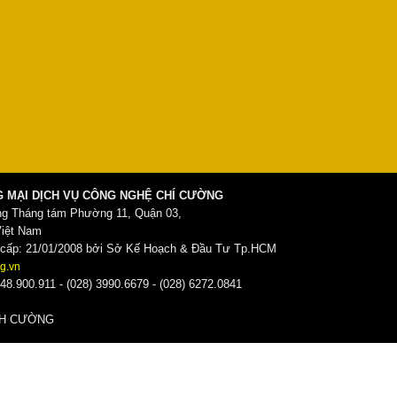
 MẠI DỊCH VỤ CÔNG NGHỆ CHÍ CƯỜNG
ng Tháng tám Phường 11, Quận 03,
Việt Nam
ấp: 21/01/2008 bởi Sở Kế Hoạch & Đầu Tư Tp.HCM
g.vn
48.900.911 - (028) 3990.6679 - (028) 6272.0841
̀NH CƯỜNG