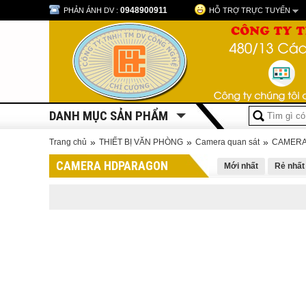
0948900911
PHẢN ÁNH DV :
HỖ TRỢ TRỰC TUYẾN
DANH MỤC SẢN PHẨM
»
»
»
Trang chủ
THIẾT BỊ VĂN PHÒNG
Camera quan sát
CAMERA
CAMERA HDPARAGON
Mới nhất
Rẻ nhất