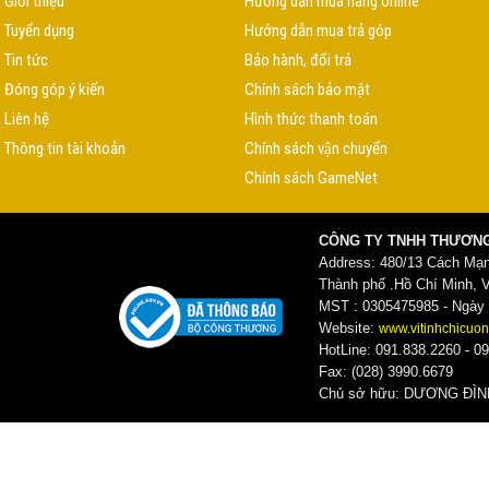
Giới thiệu
Hướng dẫn mua hàng online
Tuyển dụng
Hướng dẫn mua trả góp
Tin tức
Bảo hành, đổi trả
Đóng góp ý kiến
Chính sách bảo mật
Liên hệ
Hình thức thanh toán
Thông tin tài khoản
Chính sách vận chuyển
Chính sách GameNet
CÔNG TY TNHH THƯƠNG
Address: 480/13 Cách Mạ
Thành phố .Hồ Chí Minh, 
MST : 0305475985 - Ngày c
Website:
www.vitinhchicuon
HotLine: 091.838.2260 - 09
Fax: (028) 3990.6679
Chủ sở hữu: DƯƠNG ĐI