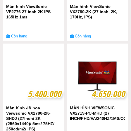
Màn hình ViewSonic
Màn hình ViewSonic
VP2776 27 inch 2K IPS
VX2780-2K (27 inch, 2K,
165Hz 1ms
170Hz, IPS)
Còn hàng
Còn hàng
5.400.000
5.400.000
4.650.000
4.650.000
Màn hình đồ họa
MÀN HÌNH VIEWSONIC
Viewsonic VX2780-2K-
VX2719-PC-MHD (27
SHDJ (27Inch/ 2K
INCH/FHD/VA/240HZ/1MS/CON
(2560x1440)/ 5ms/ 75HZ/
250cd/m2/ IPS)