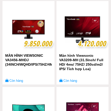
9.850.000
9.850.000
4.120.000
4.120.000
MÀN HÌNH VIEWSONIC
Màn hình Viewsonic
VA3456-MHDJ
VA3209-MH (31.5Inch/ Full
(34INCH/WQHD/IPS/75HZ/4MS/400NITS/HDMI+DP/LOA)
HD/ 4ms/ 75HZ/ 250cd/m2/
IPS/ Tích hợp Loa)
Còn hàng
Còn hàng