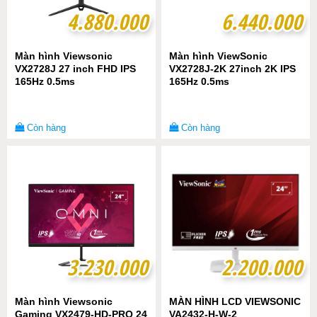
4.880.000
4.880.000
6.440.000
6.440.000
Màn hình Viewsonic
Màn hình ViewSonic
VX2728J 27 inch FHD IPS
VX2728J-2K 27inch 2K IPS
165Hz 0.5ms
165Hz 0.5ms
Còn hàng
Còn hàng
3.230.000
3.230.000
2.200.000
2.200.000
Màn hình Viewsonic
MÀN HÌNH LCD VIEWSONIC
Gaming VX2479-HD-PRO 24
VA2432-H-W-2