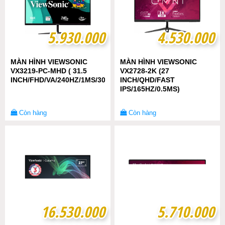
5.930.000
5.930.000
4.530.000
4.530.000
MÀN HÌNH VIEWSONIC
MÀN HÌNH VIEWSONIC
VX3219-PC-MHD ( 31.5
VX2728-2K (27
INCH/FHD/VA/240HZ/1MS/300NITS/HDMI+DP+AUDIO/CONG)
INCH/QHD/FAST
IPS/165HZ/0.5MS)
Còn hàng
Còn hàng
16.530.000
16.530.000
5.710.000
5.710.000