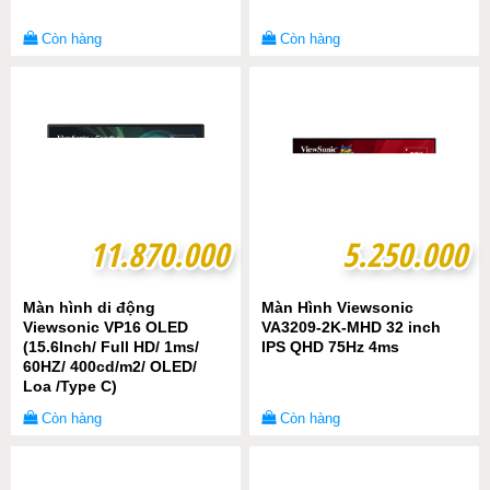
Còn hàng
Còn hàng
11.870.000
11.870.000
5.250.000
5.250.000
Màn hình di động
Màn Hình Viewsonic
Viewsonic VP16 OLED
VA3209-2K-MHD 32 inch
(15.6Inch/ Full HD/ 1ms/
IPS QHD 75Hz 4ms
60HZ/ 400cd/m2/ OLED/
Loa /Type C)
Còn hàng
Còn hàng