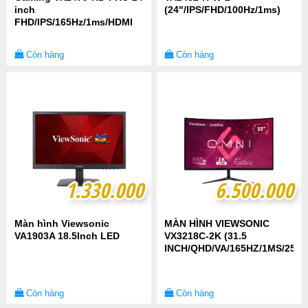
inch
(24"/IPS/FHD/100Hz/1ms)
FHD/IPS/165Hz/1ms/HDMI
Còn hàng
Còn hàng
1.330.000
1.330.000
6.500.000
6.500.000
Màn hình Viewsonic
MÀN HÌNH VIEWSONIC
VA1903A 18.5Inch LED
VX3218C-2K (31.5
INCH/QHD/VA/165HZ/1MS/250
Còn hàng
Còn hàng