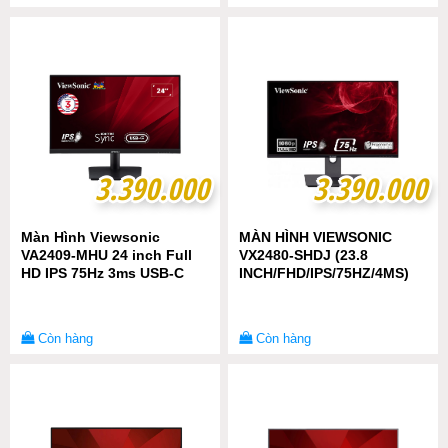
3.390.000
3.390.000
3.390.000
3.390.000
Màn Hình Viewsonic
MÀN HÌNH VIEWSONIC
VA2409-MHU 24 inch Full
VX2480-SHDJ (23.8
HD IPS 75Hz 3ms USB-C
INCH/FHD/IPS/75HZ/4MS)
Còn hàng
Còn hàng