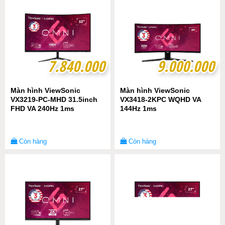
7.840.000
7.840.000
9.000.000
9.000.000
Màn hình ViewSonic
Màn hình ViewSonic
VX3219-PC-MHD 31.5inch
VX3418-2KPC WQHD VA
FHD VA 240Hz 1ms
144Hz 1ms
Còn hàng
Còn hàng