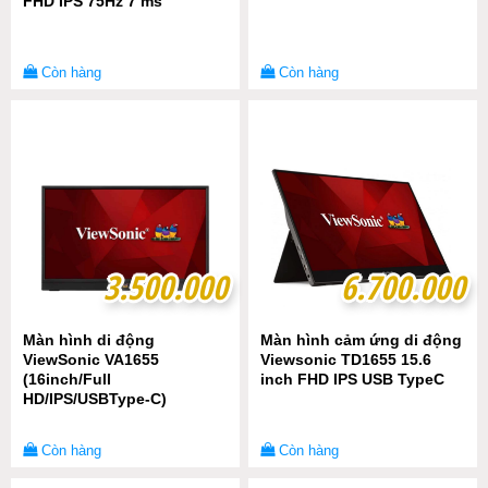
FHD IPS 75Hz 7 ms
Còn hàng
Còn hàng
3.500.000
3.500.000
6.700.000
6.700.000
Màn hình di động
Màn hình cảm ứng di động
ViewSonic VA1655
Viewsonic TD1655 15.6
(16inch/Full
inch FHD IPS USB TypeC
HD/IPS/USBType-C)
Còn hàng
Còn hàng