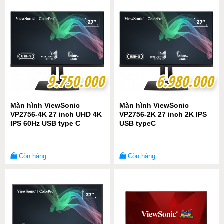
9.750.000
9.750.000
6.980.000
6.980.000
Màn hình ViewSonic
Màn hình ViewSonic
VP2756-4K 27 inch UHD 4K
VP2756-2K 27 inch 2K IPS
IPS 60Hz USB type C
USB typeC
Còn hàng
Còn hàng