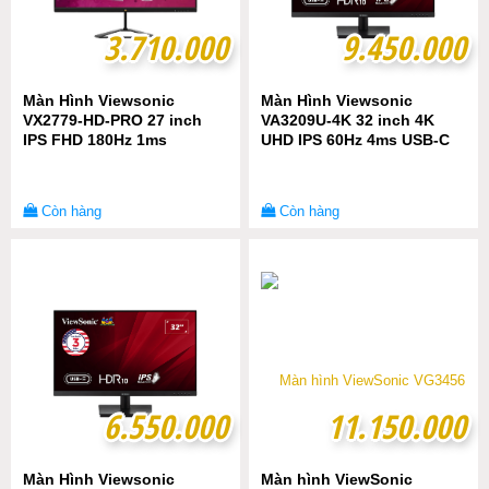
3.710.000
3.710.000
9.450.000
9.450.000
Màn Hình Viewsonic
Màn Hình Viewsonic
VX2779-HD-PRO 27 inch
VA3209U-4K 32 inch 4K
IPS FHD 180Hz 1ms
UHD IPS 60Hz 4ms USB-C
Còn hàng
Còn hàng
6.550.000
6.550.000
11.150.000
11.150.000
Màn Hình Viewsonic
Màn hình ViewSonic