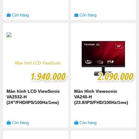
Còn hàng
Còn hàng
1.940.000
1.940.000
2.090.000
2.090.000
Màn hình LCD ViewSonic
Màn Hình Viewsonic
VA2532-H
VA240-H
(24"/FHD/IPS/100Hz/1ms)
(23.8/IPS/FHD/100Hz/1ms)
Còn hàng
Còn hàng