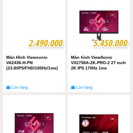
2.490.000
2.490.000
5.450.000
5.450.000
Màn Hình Viewsonic
Màn hình ViewSonic
VA2436-H-PN
VX2758A-2K-PRO-2 27 inch
(23.8/IPS/FHD/100Hz/1ms)
2K IPS 170Hz 1ms
Còn hàng
Còn hàng