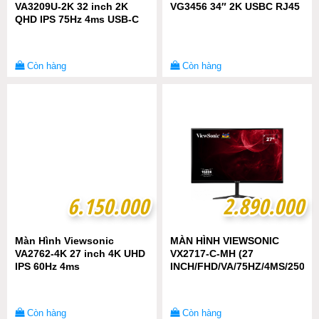
VA3209U-2K 32 inch 2K
VG3456 34″ 2K USBC RJ45
QHD IPS 75Hz 4ms USB-C
Còn hàng
Còn hàng
6.150.000
6.150.000
2.890.000
2.890.000
Màn Hình Viewsonic
MÀN HÌNH VIEWSONIC
VA2762-4K 27 inch 4K UHD
VX2717-C-MH (27
IPS 60Hz 4ms
INCH/FHD/VA/75HZ/4MS/250N
Còn hàng
Còn hàng