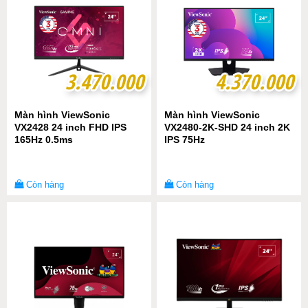
3.470.000
3.470.000
4.370.000
4.370.000
Màn hình ViewSonic
Màn hình ViewSonic
VX2428 24 inch FHD IPS
VX2480-2K-SHD 24 inch 2K
165Hz 0.5ms
IPS 75Hz
Còn hàng
Còn hàng