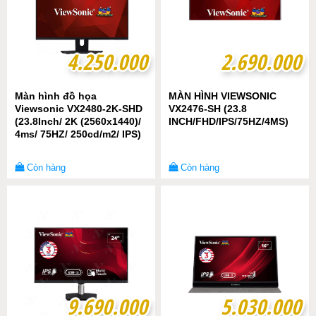
4.250.000
4.250.000
2.690.000
2.690.000
Màn hình đồ họa
MÀN HÌNH VIEWSONIC
Viewsonic VX2480-2K-SHD
VX2476-SH (23.8
(23.8Inch/ 2K (2560x1440)/
INCH/FHD/IPS/75HZ/4MS)
4ms/ 75HZ/ 250cd/m2/ IPS)
Còn hàng
Còn hàng
9.690.000
9.690.000
5.030.000
5.030.000