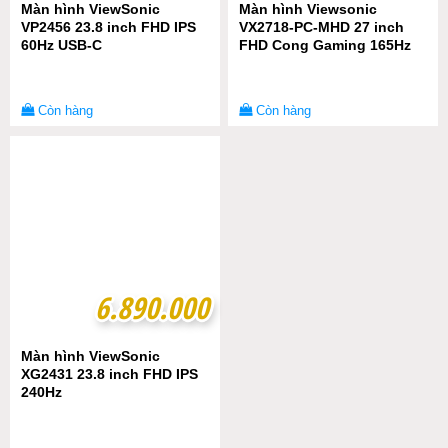
Màn hình ViewSonic
Màn hình Viewsonic
VP2456 23.8 inch FHD IPS
VX2718-PC-MHD 27 inch
60Hz USB-C
FHD Cong Gaming 165Hz
Còn hàng
Còn hàng
6.890.000
6.890.000
Màn hình ViewSonic
XG2431 23.8 inch FHD IPS
240Hz