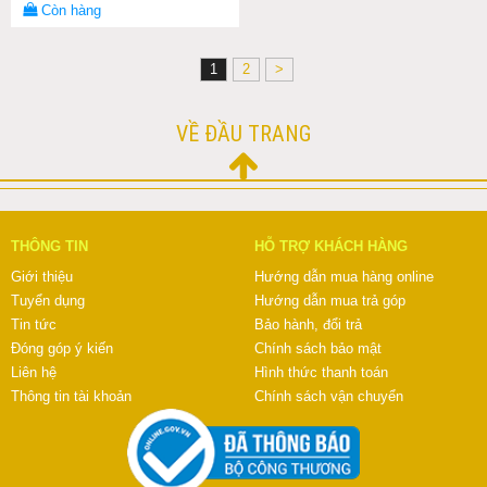
Còn hàng
1
2
>
VỀ ĐẦU TRANG
THÔNG TIN
HỖ TRỢ KHÁCH HÀNG
Giới thiệu
Hướng dẫn mua hàng online
Tuyển dụng
Hướng dẫn mua trả góp
Tin tức
Bảo hành, đổi trả
Đóng góp ý kiến
Chính sách bảo mật
Liên hệ
Hình thức thanh toán
Thông tin tài khoản
Chính sách vận chuyển