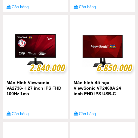
Còn hàng
Còn hàng
2.840.000
2.840.000
6.850.000
6.850.000
Màn Hình Viewsonic
Màn hình đồ họa
VA2736-H 27 inch IPS FHD
ViewSonic VP2468A 24
100Hz 1ms
inch FHD IPS USB-C
Còn hàng
Còn hàng