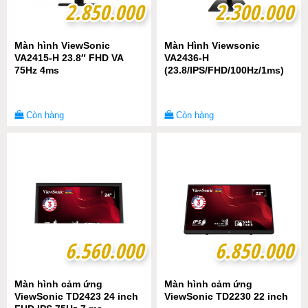
2.850.000
2.850.000
2.300.000
2.300.000
Màn hình ViewSonic
Màn Hình Viewsonic
VA2415-H 23.8″ FHD VA
VA2436-H
75Hz 4ms
(23.8/IPS/FHD/100Hz/1ms)
Còn hàng
Còn hàng
6.560.000
6.560.000
6.850.000
6.850.000
Màn hình cảm ứng
Màn hình cảm ứng
ViewSonic TD2423 24 inch
ViewSonic TD2230 22 inch