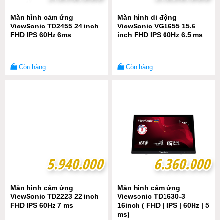
Màn hình cảm ứng
Màn hình di động
ViewSonic TD2455 24 inch
ViewSonic VG1655 15.6
FHD IPS 60Hz 6ms
inch FHD IPS 60Hz 6.5 ms
Còn hàng
Còn hàng
5.940.000
5.940.000
6.360.000
6.360.000
Màn hình cảm ứng
Màn hình cảm ứng
ViewSonic TD2223 22 inch
Viewsonic TD1630-3
FHD IPS 60Hz 7 ms
16inch ( FHD | IPS | 60Hz | 5
ms)