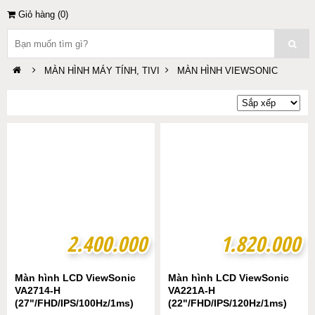
Giỏ hàng (
0
)
MÀN HÌNH MÁY TÍNH, TIVI
MÀN HÌNH VIEWSONIC
2.400.000
2.400.000
1.820.000
1.820.000
Màn hình LCD ViewSonic
Màn hình LCD ViewSonic
VA2714-H
VA221A-H
(27"/FHD/IPS/100Hz/1ms)
(22"/FHD/IPS/120Hz/1ms)