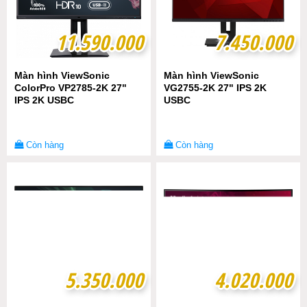
11.590.000
11.590.000
7.450.000
7.450.000
Màn hình ViewSonic
Màn hình ViewSonic
ColorPro VP2785-2K 27"
VG2755-2K 27" IPS 2K
IPS 2K USBC
USBC
Còn hàng
Còn hàng
5.350.000
5.350.000
4.020.000
4.020.000