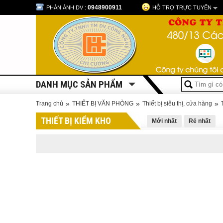
0948900911
PHẢN ÁNH DV :
HỖ TRỢ TRỰC TUYẾN
DANH MỤC SẢN PHẨM
»
»
»
Trang chủ
THIẾT BỊ VĂN PHÒNG
Thiết bị siêu thị, cửa hàng
THIẾT BỊ KIỂM KHO
Mới nhất
Rẻ nhất