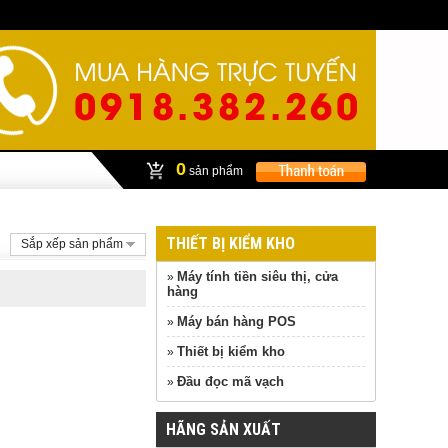
0
sản phẩm
THIẾT BỊ KIỂM KHO
Sắp xếp sản phẩm
Máy tính tiền siêu thị, cửa
»
hàng
Máy bán hàng POS
»
Thiết bị kiểm kho
»
Đầu đọc mã vạch
»
HÃNG SẢN XUẤT