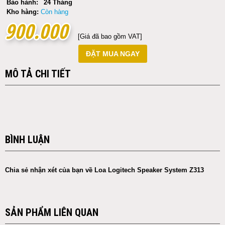
Bảo hành:
24 Tháng
Kho hàng:
Còn hàng
900.000
900.000
[Giá đã bao gồm VAT]
ĐẶT MUA NGAY
MÔ TẢ CHI TIẾT
BÌNH LUẬN
Chia sẻ nhận xét của bạn về Loa Logitech Speaker System Z313
SẢN PHẨM LIÊN QUAN