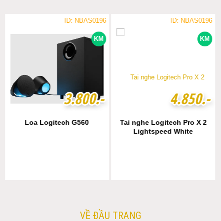
ID: NBAS0196
ID: NBAS0196
KM
KM
3
3
.
.
8
8
0
0
0
0
.-
.-
4
4
.
.
8
8
5
5
0
0
.-
.-
Loa Logitech G560
Tai nghe Logitech Pro X 2
Lightspeed White
VỀ ĐẦU TRANG