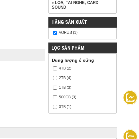
LOA, TAI NGHE, CARD
»
SOUND
HÃNG SẢN XUẤT
AORUS
(1)
LỌC SẢN PHẨM
Dung lượng ổ cứng
4TB
(2)
2TB
(4)
1TB
(3)
500GB
(3)
3TB
(1)