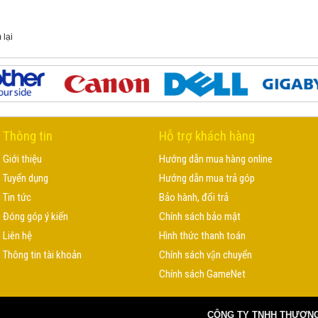
 lại
Thông tin
Hỗ trợ khách hàng
Giới thiệu
Hướng dẫn mua hàng online
Tuyển dụng
Hướng dẫn mua trả góp
Tin tức
Bảo hành, đổi trả
Đóng góp ý kiến
Chính sách bảo mật
Liên hệ
Hình thức thanh toán
Thông tin tài khoản
Chính sách vận chuyển
Chính sách GameNet
CÔNG TY TNHH THƯƠNG