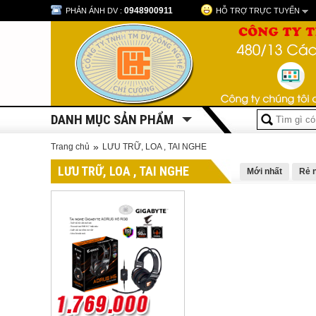
0948900911
PHẢN ÁNH DV :
HỖ TRỢ TRỰC TUYẾN
DANH MỤC SẢN PHẨM
»
Trang chủ
LƯU TRỮ, LOA , TAI NGHE
LƯU TRỮ, LOA , TAI NGHE
Mới nhất
Rẻ 