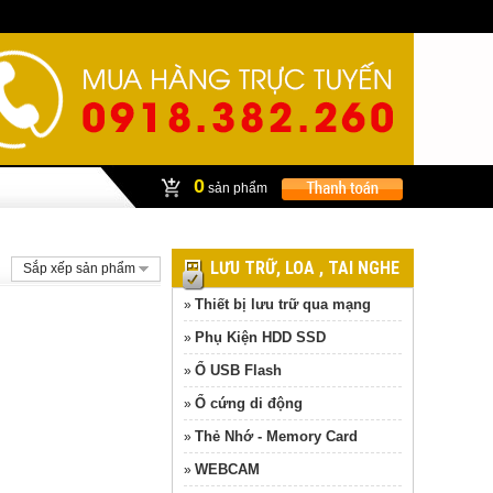
0
sản phẩm
LƯU TRỮ, LOA , TAI NGHE
Sắp xếp sản phẩm
Thiết bị lưu trữ qua mạng
»
Phụ Kiện HDD SSD
»
Ổ USB Flash
»
Ổ cứng di động
»
Thẻ Nhớ - Memory Card
»
WEBCAM
»