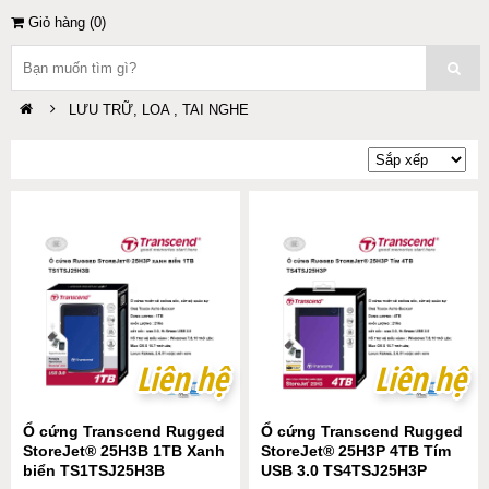
Giỏ hàng (
0
)
LƯU TRỮ, LOA , TAI NGHE
Liên hệ
Liên hệ
Liên hệ
Liên hệ
Ổ cứng Transcend Rugged
Ổ cứng Transcend Rugged
StoreJet® 25H3B 1TB Xanh
StoreJet® 25H3P 4TB Tím
biển TS1TSJ25H3B
USB 3.0 TS4TSJ25H3P