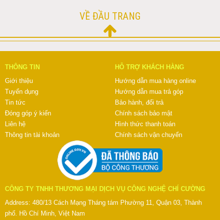
VỀ ĐẦU TRANG
THÔNG TIN
HỖ TRỢ KHÁCH HÀNG
Giới thiệu
Hướng dẫn mua hàng online
Tuyển dụng
Hướng dẫn mua trả góp
Tin tức
Bảo hành, đổi trả
Đóng góp ý kiến
Chính sách bảo mật
Liên hệ
Hình thức thanh toán
Thông tin tài khoản
Chính sách vận chuyển
CÔNG TY TNHH THƯƠNG MẠI DỊCH VỤ CÔNG NGHỆ CHÍ CƯỜNG
Address: 480/13 Cách Mạng Tháng tám Phường 11, Quận 03, Thành
phố. Hồ Chí Minh, Việt Nam