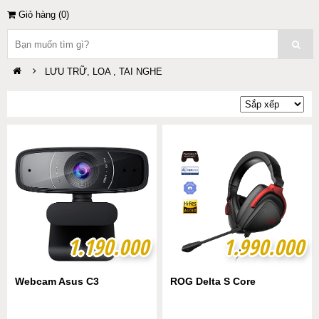
Giỏ hàng (
0
)
LƯU TRỮ, LOA , TAI NGHE
1.190.000
1.190.000
1.990.000
1.990.000
Webcam Asus C3
ROG Delta S Core