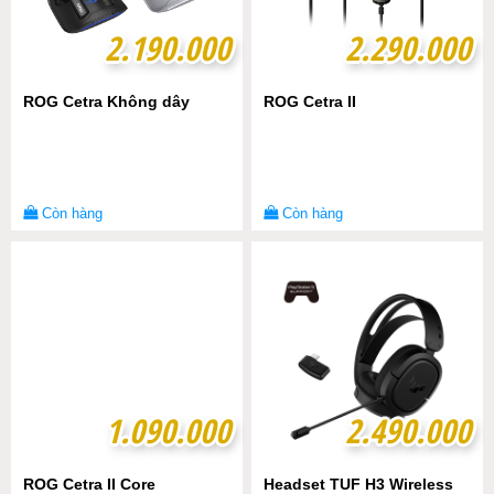
2.190.000
2.190.000
2.290.000
2.290.000
ROG Cetra Không dây
ROG Cetra II
Còn hàng
Còn hàng
1.090.000
1.090.000
2.490.000
2.490.000
ROG Cetra II Core
Headset TUF H3 Wireless