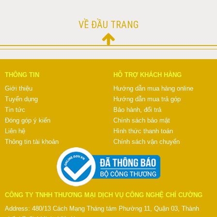
VỀ ĐẦU TRANG
THÔNG TIN
HỖ TRỢ KHÁCH HÀNG
Giới thiệu
Hướng dẫn mua hàng online
Tuyển dụng
Hướng dẫn mua trả góp
Tin tức
Bảo hành, đổi trả
Đóng góp ý kiến
Chính sách bảo mật
Liên hệ
Hình thức thanh toán
Thông tin tài khoản
Chính sách vận chuyển
CÔNG TY TNHH THƯƠNG MẠI DỊCH VỤ CÔNG NGHỆ CHÍ CƯỜNG
Address: 480/13 Cách Mạng Tháng tám Phường 11, Quận 03, Thành