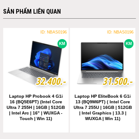
SẢN PHẨM LIÊN QUAN
ID: NBAS0196
ID: NBAS0196
KM
KM
3
3
2
2
.
.
4
4
0
0
0
0
.-
.-
3
3
1
1
.
.
5
5
0
0
0
0
.-
.-
Laptop HP Probook 4 G1i
Laptop HP EliteBook 6 G1i
16 (BQ5E6PT) (Intel Core
13 (BQ9M6PT) ( Intel Core
Ultra 7 255H | 16GB | 512GB
Ultra 7 255U | 16GB | 512GB
| Intel Arc | 16" | WUXGA -
| Intel Graphics | 13.3 |
Touch | Win 11)
WUXGA | Win 11)