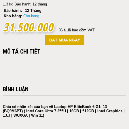
1.3 kg Bảo hành: 12 tháng
Bảo hành:
12 Tháng
Kho hàng:
Còn hàng
31.500.000
31.500.000
[Giá đã bao gồm VAT]
ĐẶT MUA NGAY
MÔ TẢ CHI TIẾT
BÌNH LUẬN
Chia sẻ nhận xét của bạn về Laptop HP EliteBook 6 G1i 13
(BQ9M6PT) ( Intel Core Ultra 7 255U | 16GB | 512GB | Intel Graphics |
13.3 | WUXGA | Win 11)