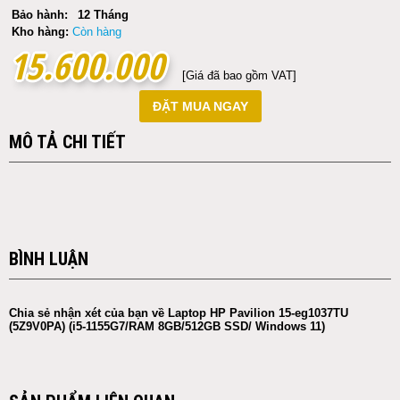
Bảo hành:
12 Tháng
Kho hàng:
Còn hàng
15.600.000
15.600.000
[Giá đã bao gồm VAT]
ĐẶT MUA NGAY
MÔ TẢ CHI TIẾT
BÌNH LUẬN
Chia sẻ nhận xét của bạn về Laptop HP Pavilion 15-eg1037TU
(5Z9V0PA) (i5-1155G7/RAM 8GB/512GB SSD/ Windows 11)