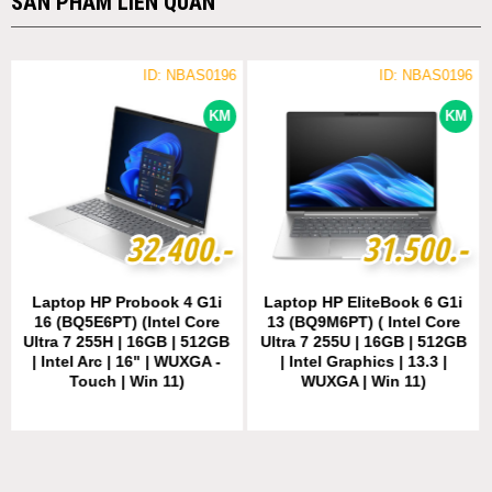
SẢN PHẨM LIÊN QUAN
ID: NBAS0196
ID: NBAS0196
KM
KM
3
3
2
2
.
.
4
4
0
0
0
0
.-
.-
3
3
1
1
.
.
5
5
0
0
0
0
.-
.-
Laptop HP Probook 4 G1i
Laptop HP EliteBook 6 G1i
16 (BQ5E6PT) (Intel Core
13 (BQ9M6PT) ( Intel Core
Ultra 7 255H | 16GB | 512GB
Ultra 7 255U | 16GB | 512GB
| Intel Arc | 16" | WUXGA -
| Intel Graphics | 13.3 |
Touch | Win 11)
WUXGA | Win 11)